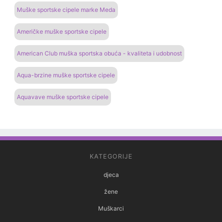
Muške sportske cipele marke Meda
Američke muške sportske cipele
American Club muška sportska obuća - kvaliteta i udobnost
Aqua-brzine muške sportske cipele
Aquavave muške sportske cipele
KATEGORIJE
djeca
žene
Muškarci