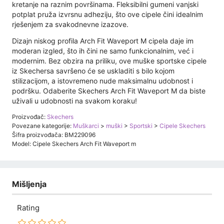
kretanje na raznim površinama. Fleksibilni gumeni vanjski
potplat pruža izvrsnu adheziju, što ove cipele čini idealnim
rješenjem za svakodnevne izazove.
Dizajn niskog profila Arch Fit Waveport M cipela daje im
moderan izgled, što ih čini ne samo funkcionalnim, već i
modernim. Bez obzira na priliku, ove muške sportske cipele
iz Skechersa savršeno će se uskladiti s bilo kojom
stilizacijom, a istovremeno nude maksimalnu udobnost i
podršku. Odaberite Skechers Arch Fit Waveport M da biste
uživali u udobnosti na svakom koraku!
Proizvođač:
Skechers
Povezane kategorije:
Muškarci
>
muški
>
Sportski
>
Cipele Skechers
Šifra proizvođača: BM229096
Model: Cipele Skechers Arch Fit Waveport m
Mišljenja
Rating