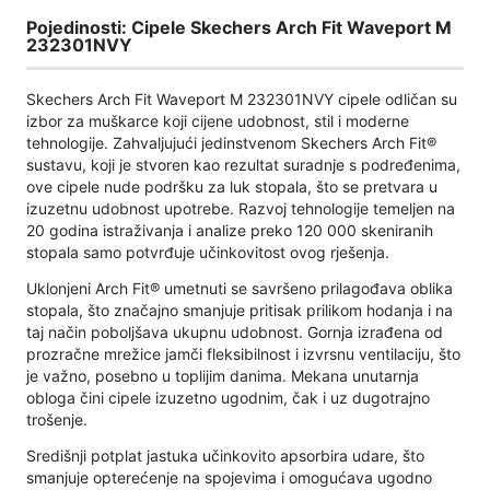
Pojedinosti: Cipele Skechers Arch Fit Waveport M
232301NVY
Skechers Arch Fit Waveport M 232301NVY cipele odličan su
izbor za muškarce koji cijene udobnost, stil i moderne
tehnologije. Zahvaljujući jedinstvenom Skechers Arch Fit®
sustavu, koji je stvoren kao rezultat suradnje s podređenima,
ove cipele nude podršku za luk stopala, što se pretvara u
izuzetnu udobnost upotrebe. Razvoj tehnologije temeljen na
20 godina istraživanja i analize preko 120 000 skeniranih
stopala samo potvrđuje učinkovitost ovog rješenja.
Uklonjeni Arch Fit® umetnuti se savršeno prilagođava oblika
stopala, što značajno smanjuje pritisak prilikom hodanja i na
taj način poboljšava ukupnu udobnost. Gornja izrađena od
prozračne mrežice jamči fleksibilnost i izvrsnu ventilaciju, što
je važno, posebno u toplijim danima. Mekana unutarnja
obloga čini cipele izuzetno ugodnim, čak i uz dugotrajno
trošenje.
Središnji potplat jastuka učinkovito apsorbira udare, što
smanjuje opterećenje na spojevima i omogućava ugodno