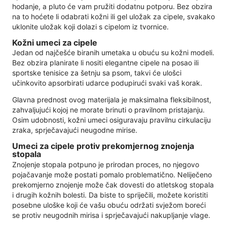
hodanje, a pluto će vam pružiti dodatnu potporu. Bez obzira
na to hoćete li odabrati kožni ili gel uložak za cipele, svakako
uklonite uložak koji dolazi s cipelom iz tvornice.
Kožni umeci za cipele
Jedan od najčešće biranih umetaka u obuću su kožni modeli.
Bez obzira planirate li nositi elegantne cipele na posao ili
sportske tenisice za šetnju sa psom, takvi će ulošci
učinkovito apsorbirati udarce podupirući svaki vaš korak.
Glavna prednost ovog materijala je maksimalna fleksibilnost,
zahvaljujući kojoj ne morate brinuti o pravilnom pristajanju.
Osim udobnosti, kožni umeci osiguravaju pravilnu cirkulaciju
zraka, sprječavajući neugodne mirise.
Umeci za cipele protiv prekomjernog znojenja
stopala
Znojenje stopala potpuno je prirodan proces, no njegovo
pojačavanje može postati pomalo problematično. Neliječeno
prekomjerno znojenje može čak dovesti do atletskog stopala
i drugih kožnih bolesti. Da biste to spriječili, možete koristiti
posebne uloške koji će vašu obuću održati svježom boreći
se protiv neugodnih mirisa i sprječavajući nakupljanje vlage.