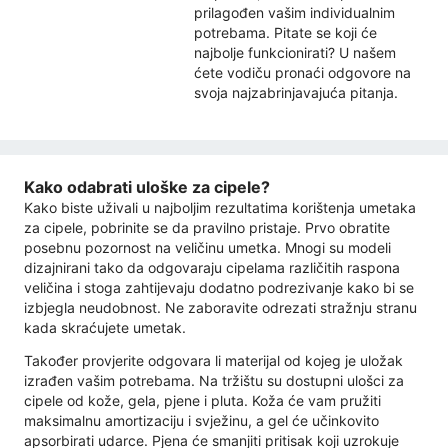
prilagođen vašim individualnim
potrebama. Pitate se koji će
najbolje funkcionirati? U našem
ćete vodiču pronaći odgovore na
svoja najzabrinjavajuća pitanja.
Kako odabrati uloške za cipele?
Kako biste uživali u najboljim rezultatima korištenja umetaka
za cipele, pobrinite se da pravilno pristaje. Prvo obratite
posebnu pozornost na veličinu umetka. Mnogi su modeli
dizajnirani tako da odgovaraju cipelama različitih raspona
veličina i stoga zahtijevaju dodatno podrezivanje kako bi se
izbjegla neudobnost. Ne zaboravite odrezati stražnju stranu
kada skraćujete umetak.
Također provjerite odgovara li materijal od kojeg je uložak
izrađen vašim potrebama. Na tržištu su dostupni ulošci za
cipele od kože, gela, pjene i pluta. Koža će vam pružiti
maksimalnu amortizaciju i svježinu, a gel će učinkovito
apsorbirati udarce. Pjena će smanjiti pritisak koji uzrokuje