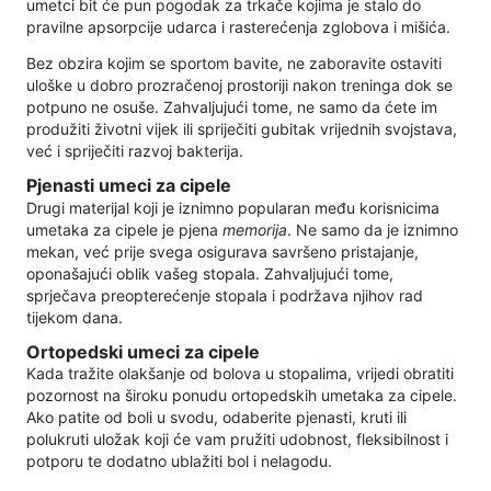
umetci bit će pun pogodak za trkače kojima je stalo do
pravilne apsorpcije udarca i rasterećenja zglobova i mišića.
Bez obzira kojim se sportom bavite, ne zaboravite ostaviti
uloške u dobro prozračenoj prostoriji nakon treninga dok se
potpuno ne osuše. Zahvaljujući tome, ne samo da ćete im
produžiti životni vijek ili spriječiti gubitak vrijednih svojstava,
već i spriječiti razvoj bakterija.
Pjenasti umeci za cipele
Drugi materijal koji je iznimno popularan među korisnicima
umetaka za cipele je pjena
memorija
. Ne samo da je iznimno
mekan, već prije svega osigurava savršeno pristajanje,
oponašajući oblik vašeg stopala. Zahvaljujući tome,
sprječava preopterećenje stopala i podržava njihov rad
tijekom dana.
Ortopedski umeci za cipele
Kada tražite olakšanje od bolova u stopalima, vrijedi obratiti
pozornost na široku ponudu ortopedskih umetaka za cipele.
Ako patite od boli u svodu, odaberite pjenasti, kruti ili
polukruti uložak koji će vam pružiti udobnost, fleksibilnost i
potporu te dodatno ublažiti bol i nelagodu.