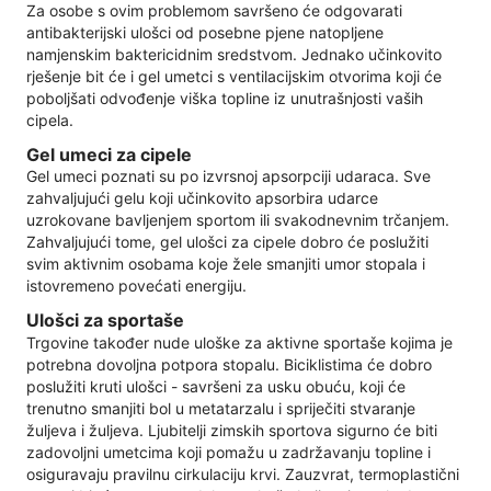
Za osobe s ovim problemom savršeno će odgovarati
antibakterijski ulošci od posebne pjene natopljene
namjenskim baktericidnim sredstvom. Jednako učinkovito
rješenje bit će i gel umetci s ventilacijskim otvorima koji će
poboljšati odvođenje viška topline iz unutrašnjosti vaših
cipela.
Gel umeci za cipele
Gel umeci poznati su po izvrsnoj apsorpciji udaraca. Sve
zahvaljujući gelu koji učinkovito apsorbira udarce
uzrokovane bavljenjem sportom ili svakodnevnim trčanjem.
Zahvaljujući tome, gel ulošci za cipele dobro će poslužiti
svim aktivnim osobama koje žele smanjiti umor stopala i
istovremeno povećati energiju.
Ulošci za sportaše
Trgovine također nude uloške za aktivne sportaše kojima je
potrebna dovoljna potpora stopalu. Biciklistima će dobro
poslužiti kruti ulošci - savršeni za usku obuću, koji će
trenutno smanjiti bol u metatarzalu i spriječiti stvaranje
žuljeva i žuljeva. Ljubitelji zimskih sportova sigurno će biti
zadovoljni umetcima koji pomažu u zadržavanju topline i
osiguravaju pravilnu cirkulaciju krvi. Zauzvrat, termoplastični