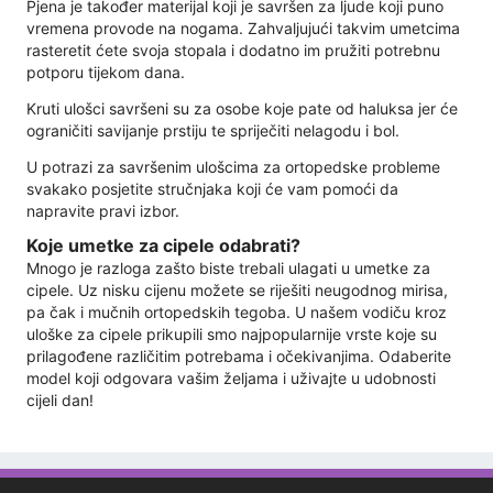
Pjena je također materijal koji je savršen za ljude koji puno
vremena provode na nogama. Zahvaljujući takvim umetcima
rasteretit ćete svoja stopala i dodatno im pružiti potrebnu
potporu tijekom dana.
Kruti ulošci savršeni su za osobe koje pate od haluksa jer će
ograničiti savijanje prstiju te spriječiti nelagodu i bol.
U potrazi za savršenim ulošcima za ortopedske probleme
svakako posjetite stručnjaka koji će vam pomoći da
napravite pravi izbor.
Koje umetke za cipele odabrati?
Mnogo je razloga zašto biste trebali ulagati u umetke za
cipele. Uz nisku cijenu možete se riješiti neugodnog mirisa,
pa čak i mučnih ortopedskih tegoba. U našem vodiču kroz
uloške za cipele prikupili smo najpopularnije vrste koje su
prilagođene različitim potrebama i očekivanjima. Odaberite
model koji odgovara vašim željama i uživajte u udobnosti
cijeli dan!