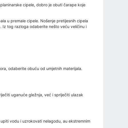
planinarske cipele, dobro je obuti čarape koje
pala u premale cipele. Nošenje pretijesnih cipela
 Iz tog razloga odaberite nešto veću veličinu i
mora, odaberite obuću od umjetnih materijala.
ječiti uganuće gležnja, već i spriječiti ulazak
 upiti vodu i uzrokovati nelagodu, au ekstremnim