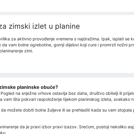
a zimski izlet u planine
 prilika za aktivno provođenje vremena s najdražima. Ipak, isplati se 
 da vam bolne ogrebotine, gornji dijelovi koji cure i promrzli nožni 
planinarenje zimi.
u zimske planinske obuće?
ogled na snježne vrhove ostavlja bez daha, društvo obitelji ili prijat
 da vam išta pokvari raspoloženje tijekom planinskog izleta, svakako 
 možete dobiti bolne žuljeve ili se prehladiti kada su vam stopala 
inarenje da je pravi izbor pravi izazov. Srećom, postoji nekoliko asp
nku.