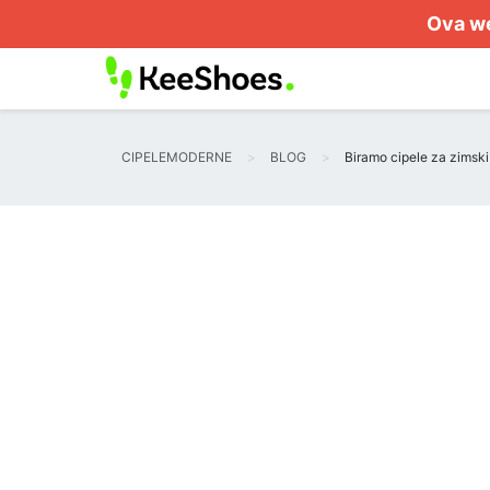
Ova we
CIPELEMODERNE
BLOG
Biramo cipele za zimski 