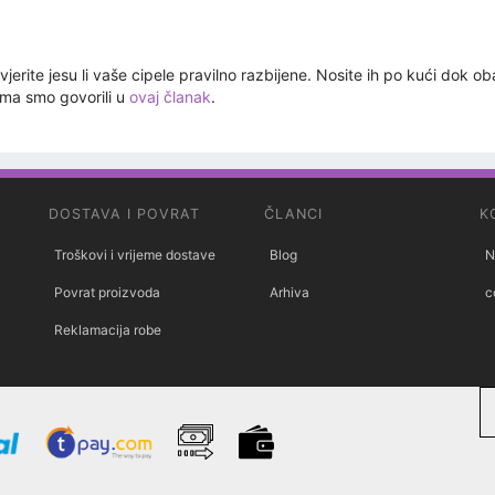
jerite jesu li vaše cipele pravilno razbijene. Nosite ih po kući dok oba
jima smo govorili u
ovaj članak
.
DOSTAVA I POVRAT
ČLANCI
K
Troškovi i vrijeme dostave
Blog
N
Povrat proizvoda
Arhiva
c
Reklamacija robe