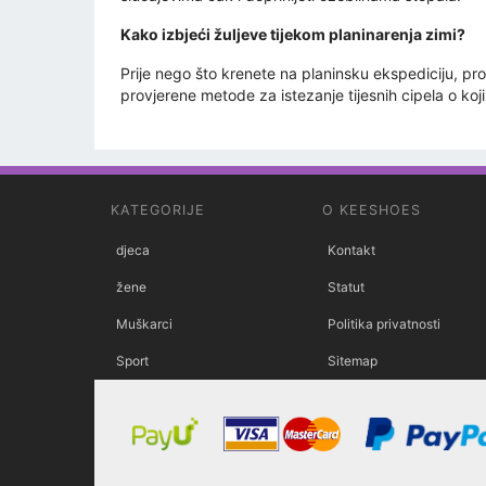
Kako izbjeći žuljeve tijekom planinarenja zimi?
Prije nego što krenete na planinsku ekspediciju, prov
provjerene metode za istezanje tijesnih cipela o ko
KATEGORIJE
O KEESHOES
djeca
Kontakt
žene
Statut
Muškarci
Politika privatnosti
Sport
Sitemap