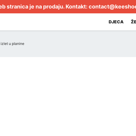
b stranica je na prodaju. Kontakt:
contact@keesho
DJECA
Ž
izlet u planine