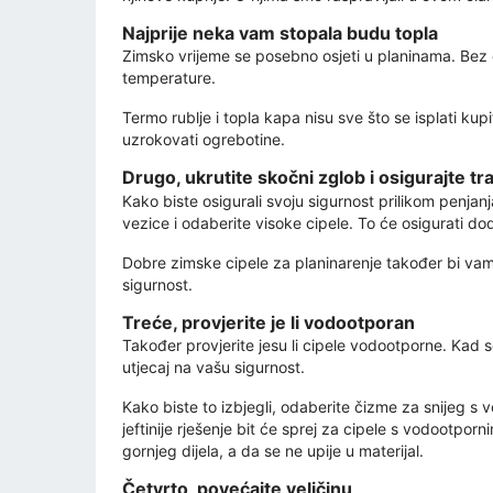
Najprije neka vam stopala budu topla
Zimsko vrijeme se posebno osjeti u planinama. Bez obz
temperature.
Termo rublje i topla kapa nisu sve što se isplati ku
uzrokovati ogrebotine.
Drugo, ukrutite skočni zglob i osigurajte tra
Kako biste osigurali svoju sigurnost prilikom penjanj
vezice i odaberite visoke cipele. To će osigurati do
Dobre zimske cipele za planinarenje također bi vam tr
sigurnost.
Treće, provjerite je li vodootporan
Također provjerite jesu li cipele vodootporne. Kad
utjecaj na vašu sigurnost.
Kako biste to izbjegli, odaberite čizme za snijeg 
jeftinije rješenje bit će sprej za cipele s vodootporn
gornjeg dijela, a da se ne upije u materijal.
Četvrto, povećajte veličinu