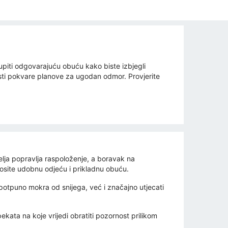
kupiti odgovarajuću obuću kako biste izbjegli
prsti pokvare planove za ugodan odmor. Provjerite
elja popravlja raspoloženje, a boravak na
nosite udobnu odjeću i prikladnu obuću.
potpuno mokra od snijega, već i značajno utjecati
ekata na koje vrijedi obratiti pozornost prilikom