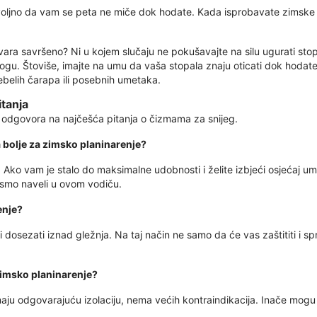
dovoljno da vam se peta ne miče dok hodate. Kada isprobavate zimske 
govara savršeno? Ni u kojem slučaju ne pokušavajte na silu ugurati sto
ogu. Štoviše, imajte na umu da vaša stopala znaju oticati dok hodate.
ebelih čarapa ili posebnih umetaka.
tanja
s odgovora na najčešća pitanja o čizmama za snijeg.
la bolje za zimsko planinarenje?
h. Ako vam je stalo do maksimalne udobnosti i želite izbjeći osjećaj u
e smo naveli u ovom vodiču.
enje?
dosezati iznad gležnja. Na taj način ne samo da će vas zaštititi i spri
 zimsko planinarenje?
maju odgovarajuću izolaciju, nema većih kontraindikacija. Inače mogu