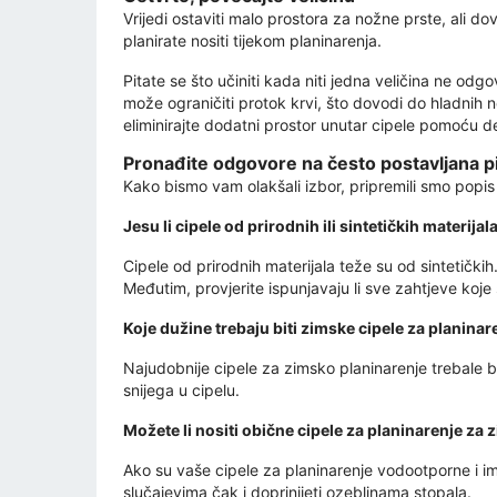
Vrijedi ostaviti malo prostora za nožne prste, ali 
planirate nositi tijekom planinarenja.
Pitate se što učiniti kada niti jedna veličina ne od
može ograničiti protok krvi, što dovodi do hladnih n
eliminirajte dodatni prostor unutar cipele pomoću d
Pronađite odgovore na često postavljana pi
Kako bismo vam olakšali izbor, pripremili smo popi
Jesu li cipele od prirodnih ili sintetičkih materija
Cipele od prirodnih materijala teže su od sintetički
Međutim, provjerite ispunjavaju li sve zahtjeve koj
Koje dužine trebaju biti zimske cipele za planinar
Najudobnije cipele za zimsko planinarenje trebale bi 
snijega u cipelu.
Možete li nositi obične cipele za planinarenje za
Ako su vaše cipele za planinarenje vodootporne i i
slučajevima čak i doprinijeti ozeblinama stopala.