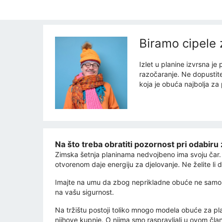
Biramo cipele z
Izlet u planine izvrsna je
razočaranje. Ne dopustite
koja je obuća najbolja za 
Na što treba obratiti pozornost pri odabir
Zimska šetnja planinama nedvojbeno ima svoju čar. P
otvorenom daje energiju za djelovanje. Ne želite li
Imajte na umu da zbog neprikladne obuće ne samo da
na vašu sigurnost.
Na tržištu postoji toliko mnogo modela obuće za plan
njihove kupnje. O njima smo raspravljali u ovom čla