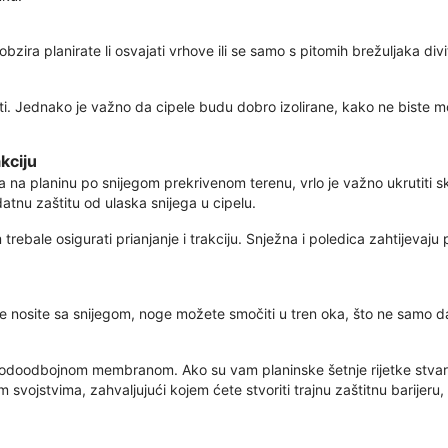
ira planirate li osvajati vrhove ili se samo s pitomih brežuljaka divit
piti. Jednako je važno da cipele budu dobro izolirane, kako ne biste m
kciju
a na planinu po snijegom prekrivenom terenu, vrlo je važno ukrutiti sk
datnu zaštitu od ulaska snijega u cipelu.
ebale osigurati prianjanje i trakciju. Snježna i poledica zahtijevaju p
 se nosite sa snijegom, noge možete smočiti u tren oka, što ne samo 
s vodoodbojnom membranom. Ako su vam planinske šetnje rijetke stva
im svojstvima, zahvaljujući kojem ćete stvoriti trajnu zaštitnu barijeru,