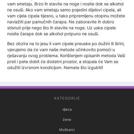
vam smetaju. Brzo ih stavite na noge i nosite dok se alkohol
ne osuši. Ako vam smetaju samo pojedini dijelovi cipela, ali
vam cijela cipela tijesno, u tako pripremljenu otopinu možete
navlažiti par pamučnih čarapa. Ne zaboravite ih dobro
stisnuti prije nego što ih stavite na noge. Uz uske cipele
nosite čarape dok se alkohol potpuno ne osuši.
Bez obzira na to jesu li vam cipele preuske po dužini ili širini,
vjerujemo da će vam naše metode učinkovito pomoći u
rješavanju ovog problema. Korištenjem opisanih metoda Vaši
prsti i pete dobit će dodatni prostor, a stopala će Vam se
odužiti izvrsnom kondicijom. Nemate što izgubiti!
KATEGORIJE
djeca
žene
Muškarci