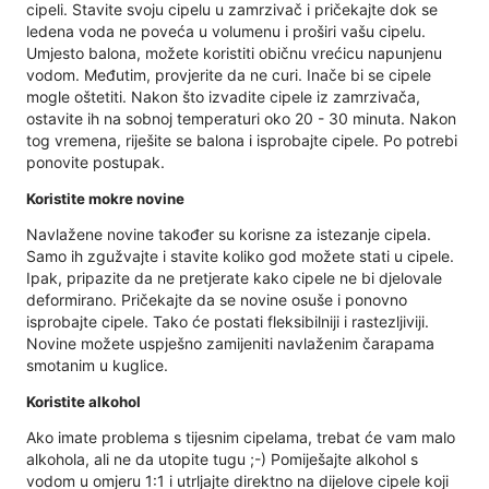
cipeli. Stavite svoju cipelu u zamrzivač i pričekajte dok se
ledena voda ne poveća u volumenu i proširi vašu cipelu.
Umjesto balona, ​​možete koristiti običnu vrećicu napunjenu
vodom. Međutim, provjerite da ne curi. Inače bi se cipele
mogle oštetiti. Nakon što izvadite cipele iz zamrzivača,
ostavite ih na sobnoj temperaturi oko 20 - 30 minuta. Nakon
tog vremena, riješite se balona i isprobajte cipele. Po potrebi
ponovite postupak.
Koristite mokre novine
Navlažene novine također su korisne za istezanje cipela.
Samo ih zgužvajte i stavite koliko god možete stati u cipele.
Ipak, pripazite da ne pretjerate kako cipele ne bi djelovale
deformirano. Pričekajte da se novine osuše i ponovno
isprobajte cipele. Tako će postati fleksibilniji i rastezljiviji.
Novine možete uspješno zamijeniti navlaženim čarapama
smotanim u kuglice.
Koristite alkohol
Ako imate problema s tijesnim cipelama, trebat će vam malo
alkohola, ali ne da utopite tugu ;-) Pomiješajte alkohol s
vodom u omjeru 1:1 i utrljajte direktno na dijelove cipele koji