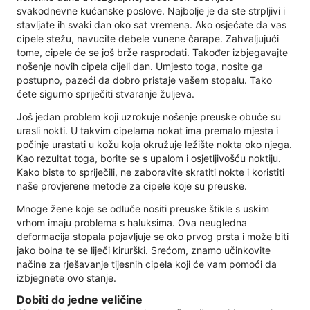
svakodnevne kućanske poslove. Najbolje je da ste strpljivi i
stavljate ih svaki dan oko sat vremena. Ako osjećate da vas
cipele stežu, navucite debele vunene čarape. Zahvaljujući
tome, cipele će se još brže rasprodati. Također izbjegavajte
nošenje novih cipela cijeli dan. Umjesto toga, nosite ga
postupno, pazeći da dobro pristaje vašem stopalu. Tako
ćete sigurno spriječiti stvaranje žuljeva.
Još jedan problem koji uzrokuje nošenje preuske obuće su
urasli nokti. U takvim cipelama nokat ima premalo mjesta i
počinje urastati u kožu koja okružuje ležište nokta oko njega.
Kao rezultat toga, borite se s upalom i osjetljivošću noktiju.
Kako biste to spriječili, ne zaboravite skratiti nokte i koristiti
naše provjerene metode za cipele koje su preuske.
Mnoge žene koje se odluče nositi preuske štikle s uskim
vrhom imaju problema s haluksima. Ova neugledna
deformacija stopala pojavljuje se oko prvog prsta i može biti
jako bolna te se liječi kirurški. Srećom, znamo učinkovite
načine za rješavanje tijesnih cipela koji će vam pomoći da
izbjegnete ovo stanje.
Dobiti do jedne veličine