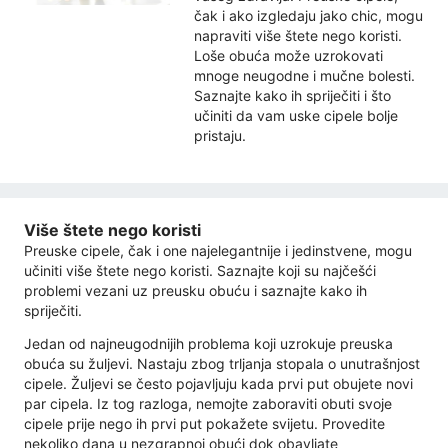
čak i ako izgledaju jako chic, mogu
napraviti više štete nego koristi.
Loše obuća može uzrokovati
mnoge neugodne i mučne bolesti.
Saznajte kako ih spriječiti i što
učiniti da vam uske cipele bolje
pristaju.
Više štete nego koristi
Preuske cipele, čak i one najelegantnije i jedinstvene, mogu
učiniti više štete nego koristi. Saznajte koji su najčešći
problemi vezani uz preusku obuću i saznajte kako ih
spriječiti.
Jedan od najneugodnijih problema koji uzrokuje preuska
obuća su žuljevi. Nastaju zbog trljanja stopala o unutrašnjost
cipele. Žuljevi se često pojavljuju kada prvi put obujete novi
par cipela. Iz tog razloga, nemojte zaboraviti obuti svoje
cipele prije nego ih prvi put pokažete svijetu. Provedite
nekoliko dana u nezgrapnoj obući dok obavljate