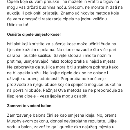
Cipele koje su vam preuske i ne možete ih vratiti u trgovinu
mogu vas držati budnima noću. Srećom, ne morate ih dati na
aukciju ili pokloniti prijatelju. Znamo učinkovite metode koje
će vam omogućiti rastezanje cipela za jednu veličinu.
Učinimo to!
Osušite cipele umjesto kose!
Isti alat koji koristite za sušenje kose može učiniti čuda na
tijesnim kožnim cipelama. Na cipele navucite što više pari
čarapa i pustite sušilicu. Savijte stopala i micite nožnim
prstima, usmjeravajući mlaz toplog zraka u najuža mjesta.
Ne zaboravite da sušilica mora biti u stalnom pokretu kako
ne bi opekla kožu. Ne izujte cipele dok se ne ohlade i
uživajte u pravoj udobnosti! Preporučamo korištenje
proizvoda za njegu obuće koji će spriječiti moguće pukotine
na površini obuće. Pažnja! Ova metoda se ne preporučuje za
lijepljene cipele - veze ljepila mogu oslabiti.
Zamrznite vodeni balon
Zamrzavanje balona čini se kao smiješna ideja. No, prema
Murphyjevom zakonu, donosi nevjerojatne rezultate. Ulijte
vodu u balon, zavežite ga i gurnite oko najužeg mjesta u