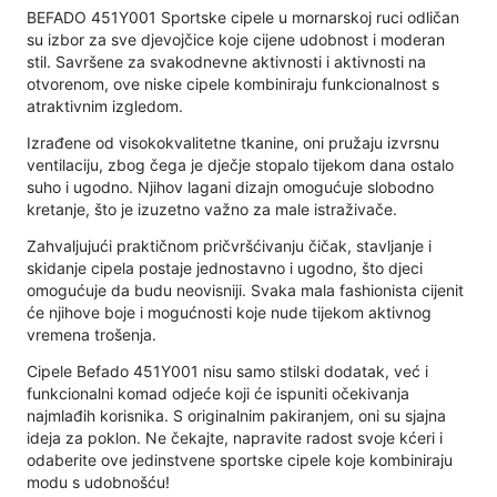
BEFADO 451Y001 Sportske cipele u mornarskoj ruci odličan
su izbor za sve djevojčice koje cijene udobnost i moderan
stil. Savršene za svakodnevne aktivnosti i aktivnosti na
otvorenom, ove niske cipele kombiniraju funkcionalnost s
atraktivnim izgledom.
Izrađene od visokokvalitetne tkanine, oni pružaju izvrsnu
ventilaciju, zbog čega je dječje stopalo tijekom dana ostalo
suho i ugodno. Njihov lagani dizajn omogućuje slobodno
kretanje, što je izuzetno važno za male istraživače.
Zahvaljujući praktičnom pričvršćivanju čičak, stavljanje i
skidanje cipela postaje jednostavno i ugodno, što djeci
omogućuje da budu neovisniji. Svaka mala fashionista cijenit
će njihove boje i mogućnosti koje nude tijekom aktivnog
vremena trošenja.
Cipele Befado 451Y001 nisu samo stilski dodatak, već i
funkcionalni komad odjeće koji će ispuniti očekivanja
najmlađih korisnika. S originalnim pakiranjem, oni su sjajna
ideja za poklon. Ne čekajte, napravite radost svoje kćeri i
odaberite ove jedinstvene sportske cipele koje kombiniraju
modu s udobnošću!