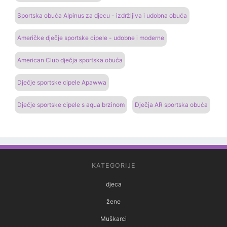
Sportska obuća Alpinus za djecu - izdržljiva i udobna obuća
Američke dječje sportske cipele - udobne i moderne
American Club dječja sportska obuća
Dječje sportske cipele Apawwa
Dječje sportske cipele s aqua brzinom
Dječja AR sportska obuća
KATEGORIJE
djeca
žene
Muškarci