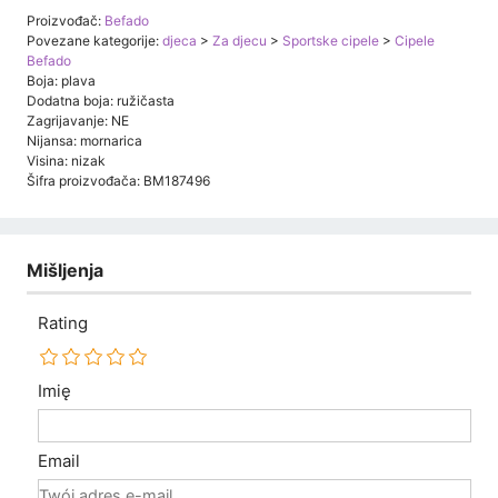
Proizvođač:
Befado
Povezane kategorije:
djeca
>
Za djecu
>
Sportske cipele
>
Cipele
Befado
Boja: plava
Dodatna boja: ružičasta
Zagrijavanje: NE
Nijansa: mornarica
Visina: nizak
Šifra proizvođača: BM187496
Mišljenja
Rating
Imię
Email