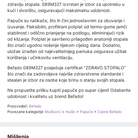
zdravlju stopala. 089M327 izvrstan je izbor za upotrebu u
kući i dvorištu, osiguravajući maksimalnu udobnost.
Papuče su natikače, što ih čini jednostavnim za obuvanje i
izuvanje. Fleksibilni, profilirani potplat od termo-gume jamči
stabilnost i odlično prianjanje na podlogu, eliminirajući rizik
od klizanja. Potplat je savršeno prilagođen anatomiji stopala
što znači ugodno nošenje tijekom cijelog dana. Dodatno,
uložak izrađen od najkvalitetnijeg pamuka osigurava užitak
korištenja i učinkovitu ventilaciju.
Befado 089M327 posjeduje certifikat "ZDRAVO STOPALO"
što znači da zadovoljava najviše zdravstvene standarde i
idealan je izbor za osobe koje brinu o stanju svojih stopala.
Ne propustite priliku kupiti papuče po super cijeni! Odaberite
udobnost i kvalitetu uz brend Befado!
Proizvođač:
Befado
Povezane kategorije:
Muškarci
>
muški
>
Papuče
>
Cipele Befado
Mišljenja