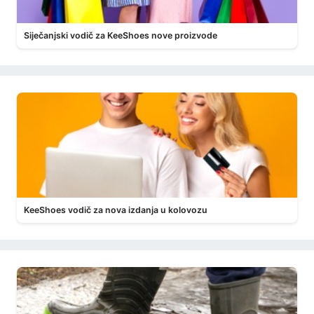
Siječanjski vodič za KeeShoes nove proizvode
KeeShoes vodič za nova izdanja u kolovozu