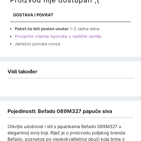
Proizvod nije dostupan ;(
DOSTAVA I POVRAT
Paket će biti poslan unutar
1-2 radna dana
Provjerite vrijeme isporuke u različite zemlje
Jamstvo povrata novca
Vidi također
Pojedinosti: Befado 089M327 papuče siva
Otkrijte udobnost i stil s japankama Befado 089M327 u
elegantnoj sivoj boji. Riječ je o proizvodu poljskog brenda
Befado, poznatog po visokokvalitetnoj obući koja brine o