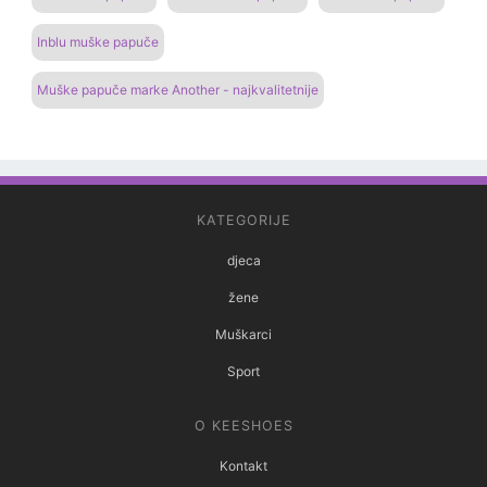
Inblu muške papuče
Muške papuče marke Another - najkvalitetnije
KATEGORIJE
djeca
žene
Muškarci
Sport
O KEESHOES
Kontakt