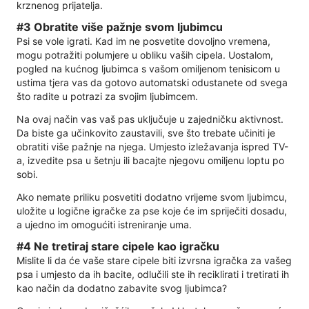
krznenog prijatelja.
#3 Obratite više pažnje svom ljubimcu
Psi se vole igrati. Kad im ne posvetite dovoljno vremena,
mogu potražiti polumjere u obliku vaših cipela. Uostalom,
pogled na kućnog ljubimca s vašom omiljenom tenisicom u
ustima tjera vas da gotovo automatski odustanete od svega
što radite u potrazi za svojim ljubimcem.
Na ovaj način vas vaš pas uključuje u zajedničku aktivnost.
Da biste ga učinkovito zaustavili, sve što trebate učiniti je
obratiti više pažnje na njega. Umjesto izležavanja ispred TV-
a, izvedite psa u šetnju ili bacajte njegovu omiljenu loptu po
sobi.
Ako nemate priliku posvetiti dodatno vrijeme svom ljubimcu,
uložite u logične igračke za pse koje će im spriječiti dosadu,
a ujedno im omogućiti istreniranje uma.
#4 Ne tretiraj stare cipele kao igračku
Mislite li da će vaše stare cipele biti izvrsna igračka za vašeg
psa i umjesto da ih bacite, odlučili ste ih reciklirati i tretirati ih
kao način da dodatno zabavite svog ljubimca?