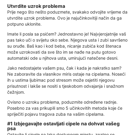
Utvrdite uzrok problema
Prije nego što nešto poduzmete, svakako odvojite vrijeme da
utvrdite uzrok problema. Ovo je najučinkovitiji način da ga
potpuno uklonite.
Imate li posla sa psićem? Jednostavno je! Najvjerojatnije vaš
pas tako uči o svijetu oko sebe. Njegova usta i zubi savršeno
su oruđe. Baš kao i kod beba, nicanje zubića kod štenaca
može uzrokovati da sve što im se nađe na putu gotovo
automatski ode u njihova usta, umirujući natečene desni.
Jako nedostajete vašem psu, čak i kada je nakratko sam?
Ne zaboravite da vlasnikov miris ostaje na cipelama. Noseći
ih u ustima ljubimac pod stresom može osjetiti njegovu
prisutnost i lakše se nositi s tjeskobom odvajanja i snažnom
čežnjom.
Ovisno o uzroku problema, poduzmite određene radnje.
Posebno za vas prikupili smo 5 učinkovitih metoda koje će
spriječiti pojavu tragova zuba na vašim cipelama.
#1 Izbjegavajte ostavljati cipele na dohvat vašeg
psa
Ostavite li cipele na lako dostupnom mjestu, znatno se