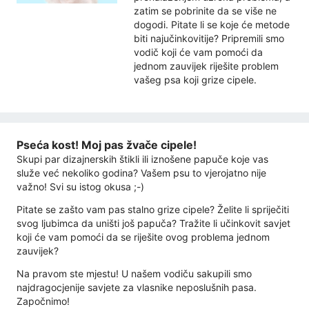
zatim se pobrinite da se više ne
dogodi. Pitate li se koje će metode
biti najučinkovitije? Pripremili smo
vodič koji će vam pomoći da
jednom zauvijek riješite problem
vašeg psa koji grize cipele.
Pseća kost! Moj pas žvače cipele!
Skupi par dizajnerskih štikli ili iznošene papuče koje vas
služe već nekoliko godina? Vašem psu to vjerojatno nije
važno! Svi su istog okusa ;-)
Pitate se zašto vam pas stalno grize cipele? Želite li spriječiti
svog ljubimca da uništi još papuča? Tražite li učinkovit savjet
koji će vam pomoći da se riješite ovog problema jednom
zauvijek?
Na pravom ste mjestu! U našem vodiču sakupili smo
najdragocjenije savjete za vlasnike neposlušnih pasa.
Započnimo!