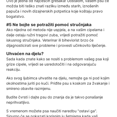
Ovo je jedna od najčešćih grešaka! Uostalom, vašem psu će
možda biti teško znati razliku između starih, iznošenih
papuča i novih dizajnerskih potpetica koje koštaju pravo
bogatstvo.
#5 Ne bojte se potražiti pomoć stručnjaka
Ako nijedna od metoda nije uspjela, a na vašim cipelama i
dalje ostaju ružni tragovi zuba, vrijedi potražiti pomoć
iskusnog stručnjaka. Veterinar ili biheviorist brzo će
dijagnosticirati sve probleme i provesti učinkovito liječenje.
Uhvaćen na djelu?
Sada kada znate kako se nositi s problemom vašeg psa koji
grize cipele, vrijedi se usredotočiti i na odgovarajuću
reakciju.
Ako svog ljubimca uhvatite na djelu, nemojte ga ni pod kojim
okolnostima juriti po kući. Priđite psu s koskom za žvakanje i
smireno obavite razmjenu.
Budite čvrsti i dajte psu do znanja da je takvo ponašanje
neprihvatljivo.
S vremenom možete psa naučiti naredbu "ostavi ga".
Sigurno će se pokazati korisnim iu šetnjama kada vaš