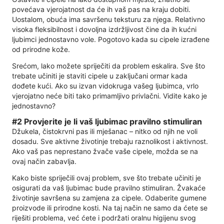
povećava vjerojatnost da će ih vaš pas na kraju dobiti.
Uostalom, obuća ima savršenu teksturu za njega. Relativno
visoka fleksibilnost i dovoljna izdržljivost čine da ih kućni
ljubimci jednostavno vole. Pogotovo kada su cipele izrađene
od prirodne kože.
Srećom, lako možete spriječiti da problem eskalira. Sve što
trebate učiniti je staviti cipele u zaključani ormar kada
dođete kući. Ako su izvan vidokruga vašeg ljubimca, vrlo
vjerojatno neće biti tako primamljivo privlačni. Vidite kako je
jednostavno?
#2 Provjerite je li vaš ljubimac pravilno stimuliran
Džukela, čistokrvni pas ili mješanac – nitko od njih ne voli
dosadu. Sve aktivne životinje trebaju raznolikost i aktivnost.
Ako vaš pas neprestano žvače vaše cipele, možda se na
ovaj način zabavlja.
Kako biste spriječili ovaj problem, sve što trebate učiniti je
osigurati da vaš ljubimac bude pravilno stimuliran. Žvakaće
životinje savršena su zamjena za cipele. Odaberite gumene
proizvode ili prirodne kosti. Na taj način ne samo da ćete se
riješiti problema, već ćete i podržati oralnu higijenu svog