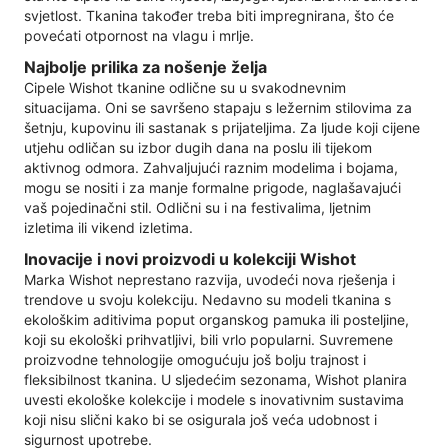
svjetlost. Tkanina također treba biti impregnirana, što će
povećati otpornost na vlagu i mrlje.
Najbolje prilika za nošenje želja
Cipele Wishot tkanine odlične su u svakodnevnim
situacijama. Oni se savršeno stapaju s ležernim stilovima za
šetnju, kupovinu ili sastanak s prijateljima. Za ljude koji cijene
utjehu odličan su izbor dugih dana na poslu ili tijekom
aktivnog odmora. Zahvaljujući raznim modelima i bojama,
mogu se nositi i za manje formalne prigode, naglašavajući
vaš pojedinačni stil. Odlični su i na festivalima, ljetnim
izletima ili vikend izletima.
Inovacije i novi proizvodi u kolekciji Wishot
Marka Wishot neprestano razvija, uvodeći nova rješenja i
trendove u svoju kolekciju. Nedavno su modeli tkanina s
ekološkim aditivima poput organskog pamuka ili posteljine,
koji su ekološki prihvatljivi, bili vrlo popularni. Suvremene
proizvodne tehnologije omogućuju još bolju trajnost i
fleksibilnost tkanina. U sljedećim sezonama, Wishot planira
uvesti ekološke kolekcije i modele s inovativnim sustavima
koji nisu slični kako bi se osigurala još veća udobnost i
sigurnost upotrebe.