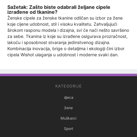
Sažetak: Zašto biste odabrali željane cipele
izrađene od tkanine?
Ženske cipele za ženske tkanine odličan su izbor za žene
koje cijene udobnost, stil i visoku kvalitetu. Zahvaljujući
širokom rasponu modela i dizajna, svi će naći nešto savršeno
za sebe. Tkanina iz koje su izrađene osigurava prozračnost,
lakoću i sposobnost stvaranja jedinstvenog dizajna.
Kombinacija inovacija, brige o detaljima i ekologiji čini izbor
cipela Wishot ulaganja u udobnost i moderne svaki dan.
KATEGORIJE
djeca
žene
Muškarci
Sport