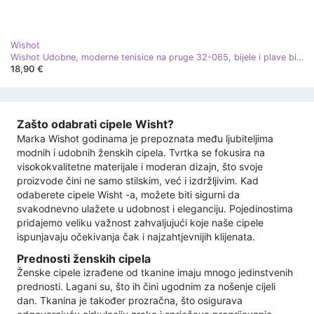
Wishot
Wishot Udobne, moderne tenisice na pruge 32-065, bijele i plave bijela
18,90 €
Zašto odabrati cipele Wisht?
Marka Wishot godinama je prepoznata među ljubiteljima
modnih i udobnih ženskih cipela. Tvrtka se fokusira na
visokokvalitetne materijale i moderan dizajn, što svoje
proizvode čini ne samo stilskim, već i izdržljivim. Kad
odaberete cipele Wisht -a, možete biti sigurni da
svakodnevno ulažete u udobnost i eleganciju. Pojedinostima
pridajemo veliku važnost zahvaljujući koje naše cipele
ispunjavaju očekivanja čak i najzahtjevnijih klijenata.
Prednosti ženskih cipela
Ženske cipele izrađene od tkanine imaju mnogo jedinstvenih
prednosti. Lagani su, što ih čini ugodnim za nošenje cijeli
dan. Tkanina je također prozračna, što osigurava