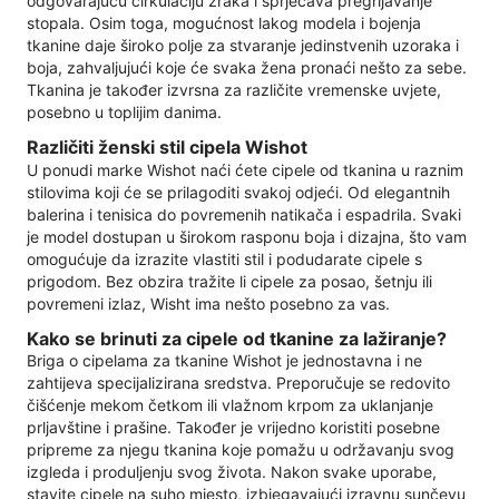
odgovarajuću cirkulaciju zraka i sprječava pregrijavanje
stopala. Osim toga, mogućnost lakog modela i bojenja
tkanine daje široko polje za stvaranje jedinstvenih uzoraka i
boja, zahvaljujući koje će svaka žena pronaći nešto za sebe.
Tkanina je također izvrsna za različite vremenske uvjete,
posebno u toplijim danima.
Različiti ženski stil cipela Wishot
U ponudi marke Wishot naći ćete cipele od tkanina u raznim
stilovima koji će se prilagoditi svakoj odjeći. Od elegantnih
balerina i tenisica do povremenih natikača i espadrila. Svaki
je model dostupan u širokom rasponu boja i dizajna, što vam
omogućuje da izrazite vlastiti stil i podudarate cipele s
prigodom. Bez obzira tražite li cipele za posao, šetnju ili
povremeni izlaz, Wisht ima nešto posebno za vas.
Kako se brinuti za cipele od tkanine za lažiranje?
Briga o cipelama za tkanine Wishot je jednostavna i ne
zahtijeva specijalizirana sredstva. Preporučuje se redovito
čišćenje mekom četkom ili vlažnom krpom za uklanjanje
prljavštine i prašine. Također je vrijedno koristiti posebne
pripreme za njegu tkanina koje pomažu u održavanju svog
izgleda i produljenju svog života. Nakon svake uporabe,
stavite cipele na suho mjesto, izbjegavajući izravnu sunčevu