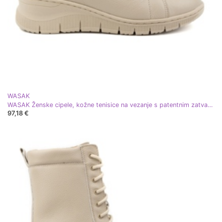
WASAK
WASAK Ženske cipele, kožne tenisice na vezanje s patentnim zatvaračem 0703W, bež
97,18 €