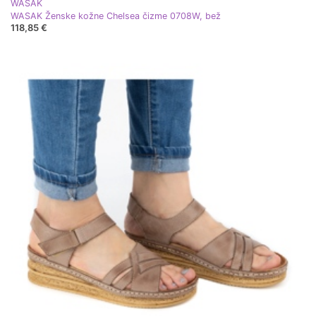
WASAK
WASAK Ženske kožne Chelsea čizme 0708W, bež
118,85 €