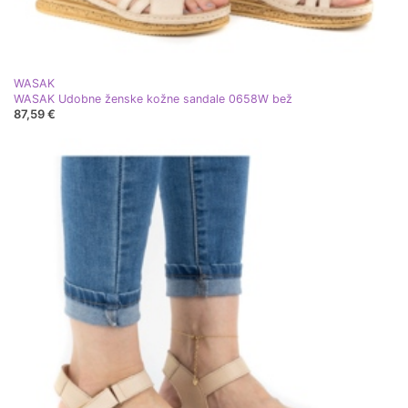
WASAK
WASAK Udobne ženske kožne sandale 0658W bež
87,59 €