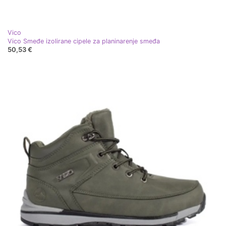
Vico
Vico Smeđe izolirane cipele za planinarenje smeđa
50,53 €