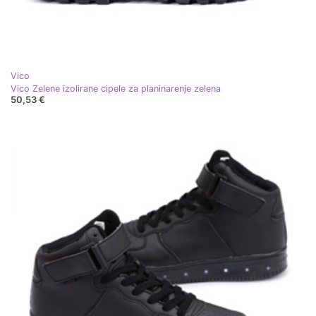
Vico
Vico Zelene izolirane cipele za planinarenje zelena
50,53 €