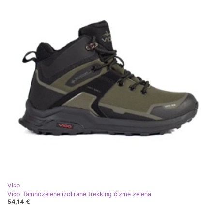
Vico
Vico Tamnozelene izolirane trekking čizme zelena
54,14 €