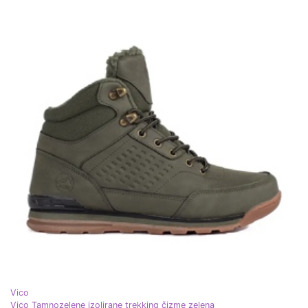
Vico
Vico Tamnozelene izolirane trekking čizme zelena