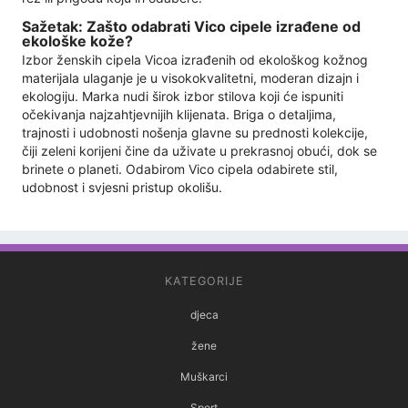
Sažetak: Zašto odabrati Vico cipele izrađene od
ekološke kože?
Izbor ženskih cipela Vicoa izrađenih od ekološkog kožnog
materijala ulaganje je u visokokvalitetni, moderan dizajn i
ekologiju. Marka nudi širok izbor stilova koji će ispuniti
očekivanja najzahtjevnijih klijenata. Briga o detaljima,
trajnosti i udobnosti nošenja glavne su prednosti kolekcije,
čiji zeleni korijeni čine da uživate u prekrasnoj obući, dok se
brinete o planeti. Odabirom Vico cipela odabirete stil,
udobnost i svjesni pristup okolišu.
KATEGORIJE
djeca
žene
Muškarci
Sport