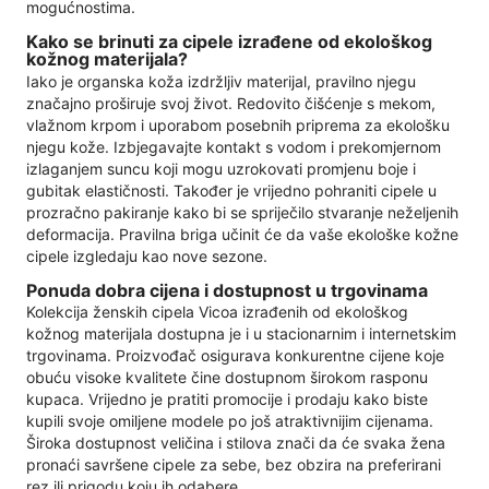
mogućnostima.
Kako se brinuti za cipele izrađene od ekološkog
kožnog materijala?
Iako je organska koža izdržljiv materijal, pravilno njegu
značajno proširuje svoj život. Redovito čišćenje s mekom,
vlažnom krpom i uporabom posebnih priprema za ekološku
njegu kože. Izbjegavajte kontakt s vodom i prekomjernom
izlaganjem suncu koji mogu uzrokovati promjenu boje i
gubitak elastičnosti. Također je vrijedno pohraniti cipele u
prozračno pakiranje kako bi se spriječilo stvaranje neželjenih
deformacija. Pravilna briga učinit će da vaše ekološke kožne
cipele izgledaju kao nove sezone.
Ponuda dobra cijena i dostupnost u trgovinama
Kolekcija ženskih cipela Vicoa izrađenih od ekološkog
kožnog materijala dostupna je i u stacionarnim i internetskim
trgovinama. Proizvođač osigurava konkurentne cijene koje
obuću visoke kvalitete čine dostupnom širokom rasponu
kupaca. Vrijedno je pratiti promocije i prodaju kako biste
kupili svoje omiljene modele po još atraktivnijim cijenama.
Široka dostupnost veličina i stilova znači da će svaka žena
pronaći savršene cipele za sebe, bez obzira na preferirani
rez ili prigodu koju ih odabere.