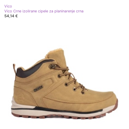
Vico
Vico Crne izolirane cipele za planinarenje crna
54,14 €