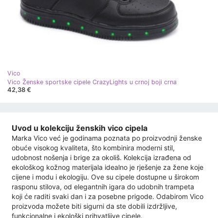
Vico
Vico Ženske sportske cipele CrazyLights u crnoj boji crna
42,38 €
Uvod u kolekciju ženskih vico cipela
Marka Vico već je godinama poznata po proizvodnji ženske
obuće visokog kvaliteta, što kombinira moderni stil,
udobnost nošenja i brige za okoliš. Kolekcija izrađena od
ekološkog kožnog materijala idealno je rješenje za žene koje
cijene i modu i ekologiju. Ove su cipele dostupne u širokom
rasponu stilova, od elegantnih igara do udobnih trampeta
koji će raditi svaki dan i za posebne prigode. Odabirom Vico
proizvoda možete biti sigurni da ste dobili izdržljive,
funkcionalne i ekološki prihvatljive cipele.