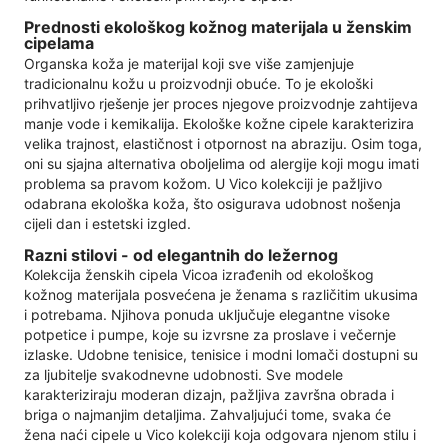
Prednosti ekološkog kožnog materijala u ženskim
cipelama
Organska koža je materijal koji sve više zamjenjuje
tradicionalnu kožu u proizvodnji obuće. To je ekološki
prihvatljivo rješenje jer proces njegove proizvodnje zahtijeva
manje vode i kemikalija. Ekološke kožne cipele karakterizira
velika trajnost, elastičnost i otpornost na abraziju. Osim toga,
oni su sjajna alternativa oboljelima od alergije koji mogu imati
problema sa pravom kožom. U Vico kolekciji je pažljivo
odabrana ekološka koža, što osigurava udobnost nošenja
cijeli dan i estetski izgled.
Razni stilovi - od elegantnih do ležernog
Kolekcija ženskih cipela Vicoa izrađenih od ekološkog
kožnog materijala posvećena je ženama s različitim ukusima
i potrebama. Njihova ponuda uključuje elegantne visoke
potpetice i pumpe, koje su izvrsne za proslave i večernje
izlaske. Udobne tenisice, tenisice i modni lomači dostupni su
za ljubitelje svakodnevne udobnosti. Sve modele
karakteriziraju moderan dizajn, pažljiva završna obrada i
briga o najmanjim detaljima. Zahvaljujući tome, svaka će
žena naći cipele u Vico kolekciji koja odgovara njenom stilu i