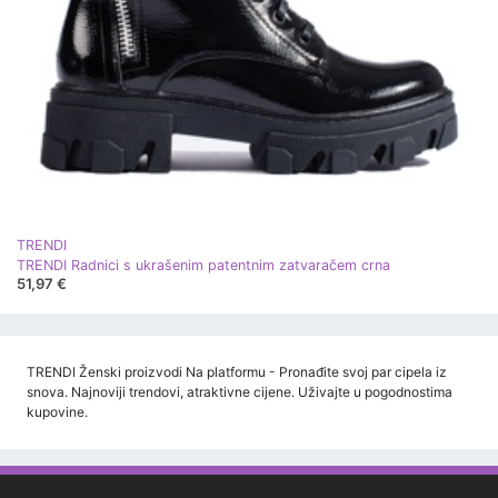
TRENDI
TRENDI Radnici s ukrašenim patentnim zatvaračem crna
51,97 €
TRENDI Ženski proizvodi Na platformu - Pronađite svoj par cipela iz
snova. Najnoviji trendovi, atraktivne cijene. Uživajte u pogodnostima
kupovine.