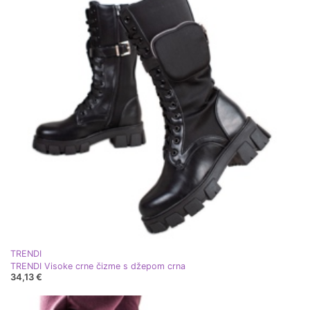
TRENDI
TRENDI Visoke crne čizme s džepom crna
34,13 €