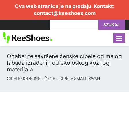
Ova web stranica je na prodaju. Kontakt:
contact@keeshoes.com
SZUKAJ
Odaberite savršene ženske cipele od malog
labuda izrađenih od ekološkog kožnog
materijala
CIPELEMODERNE
ŽENE
CIPELE SMALL SWAN