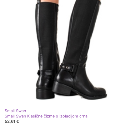
Small Swan
Small Swan Klasične čizme s izolacijom crna
52,61 €