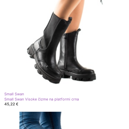
Small Swan
Small Swan Visoke čizme na platformi crna
45,22 €