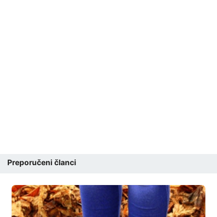
Preporučeni članci