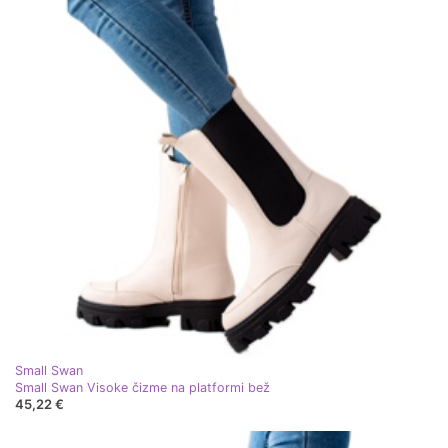
Small Swan
Small Swan Visoke čizme na platformi bež
45,22 €