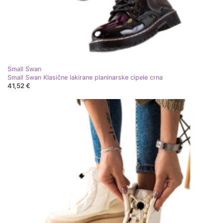
Small Swan
Small Swan Klasične lakirane planinarske cipele crna
41,52 €