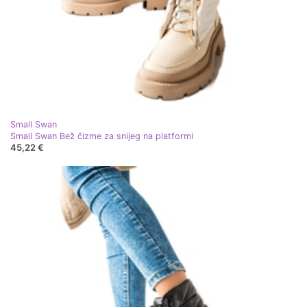
Small Swan
Small Swan Bež čizme za snijeg na platformi
45,22 €