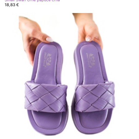
18,83 €