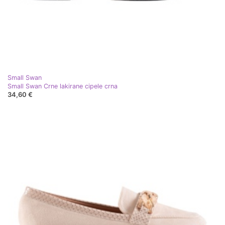
Small Swan
Small Swan Crne lakirane cipele crna
34,60 €