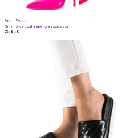
Small Swan
Small Swan Lakirane igle ružičasta
25,65 €