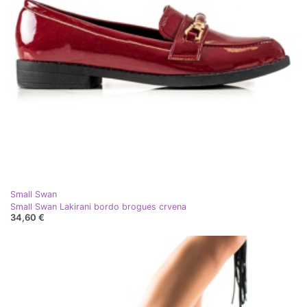
Small Swan
Small Swan Lakirani bordo brogues crvena
34,60 €