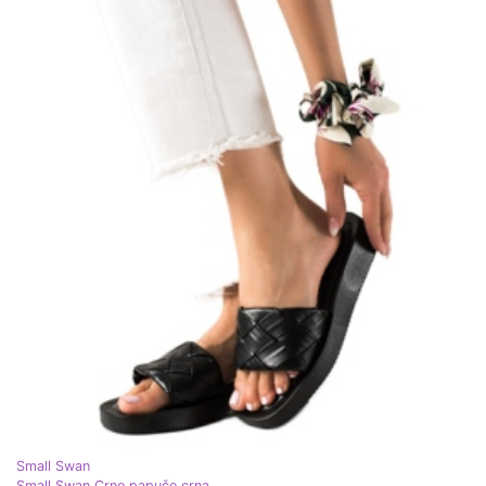
Small Swan
Small Swan Crne papuče crna