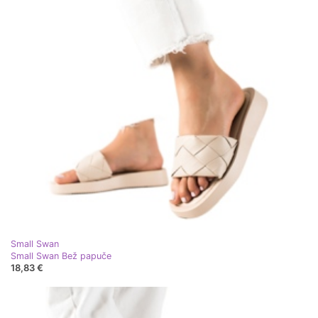
Small Swan
Small Swan Bež papuče
18,83 €