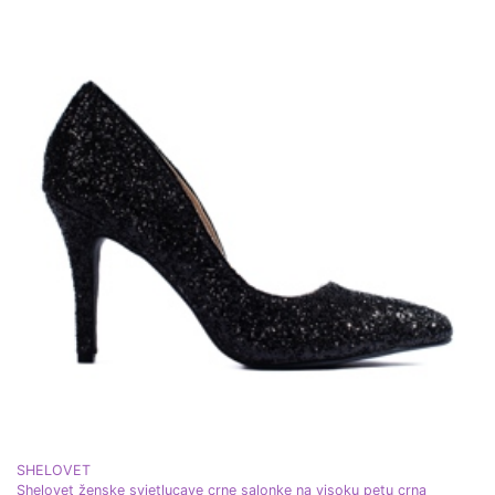
SHELOVET
Shelovet ženske svjetlucave crne salonke na visoku petu crna