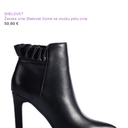
SHELOVET
Ženske crne Shelovet čizme na visoku petu crna
50,60 €