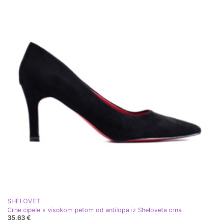
SHELOVET
Crne cipele s visokom petom od antilopa iz Sheloveta crna
35,63 €