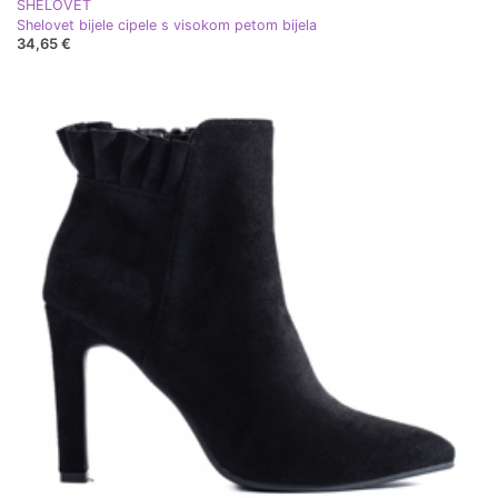
SHELOVET
Shelovet bijele cipele s visokom petom bijela
34,65 €