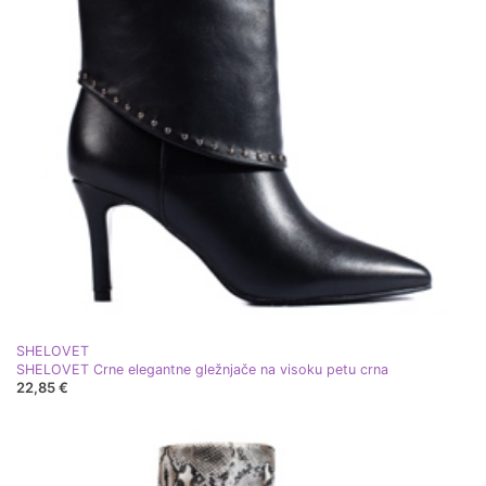
SHELOVET
SHELOVET Crne elegantne gležnjače na visoku petu crna
22,85 €