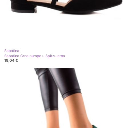
Sabatina
Sabatina Crne pumpe u Spitzu crna
19,04 €