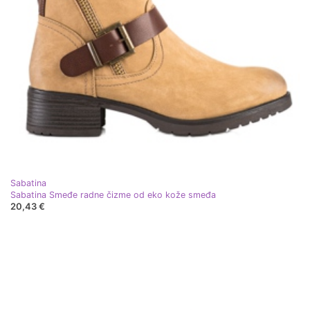
Sabatina
Sabatina Smeđe radne čizme od eko kože smeđa
20,43 €