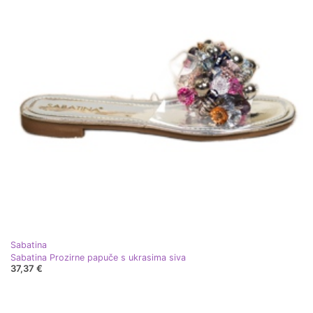
Sabatina
Sabatina Prozirne papuče s ukrasima siva
37,37 €