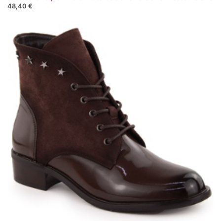
48,40 €