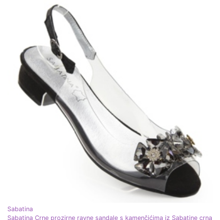
Sabatina
Sabatina Crne prozirne ravne sandale s kamenčićima iz Sabatine crna