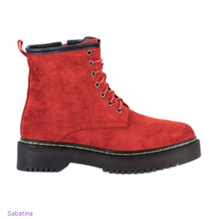
Sabatina