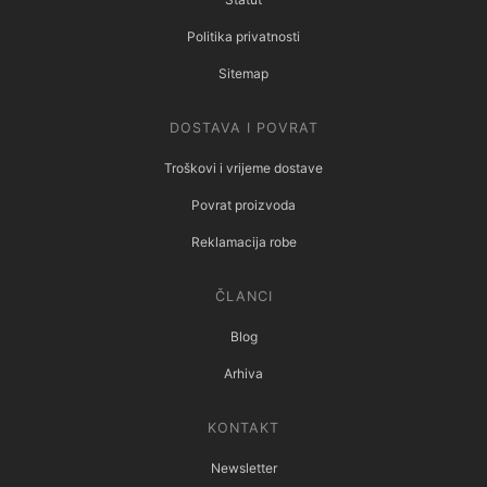
Politika privatnosti
Sitemap
DOSTAVA I POVRAT
Troškovi i vrijeme dostave
Povrat proizvoda
Reklamacija robe
ČLANCI
Blog
Arhiva
KONTAKT
Newsletter