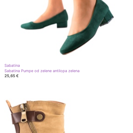
Sabatina
Sabatina Pumpe od zelene antilopa zelena
25,65 €