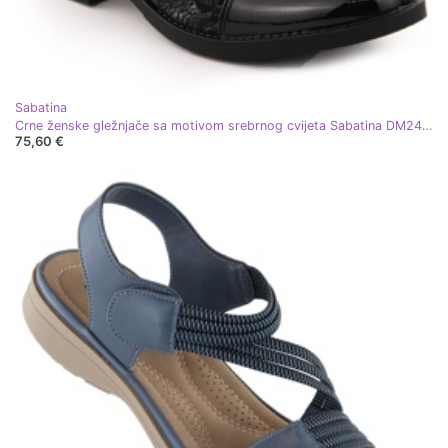
Sabatina
Crne ženske gležnjače sa motivom srebrnog cvijeta Sabatina DM24-08 crna
75,60 €