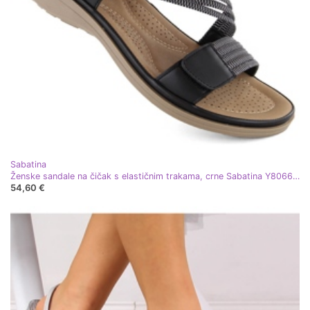
Sabatina
Ženske sandale na čičak s elastičnim trakama, crne Sabatina Y8066-1 crna
54,60 €