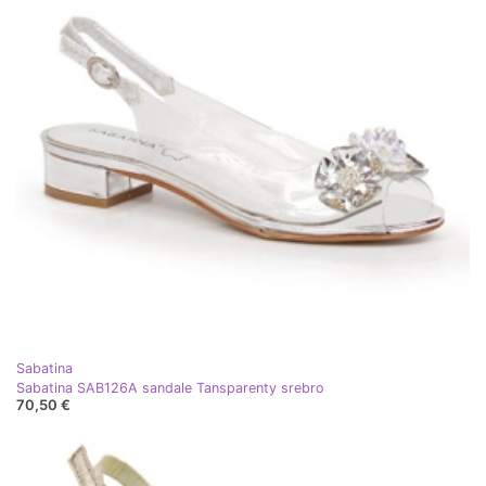
Sabatina
Sabatina SAB126A sandale Tansparenty srebro
70,50 €