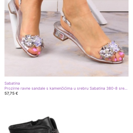
Sabatina
Prozirne ravne sandale s kamenčićima u srebru Sabatina 380-8 srebro
57,75 €