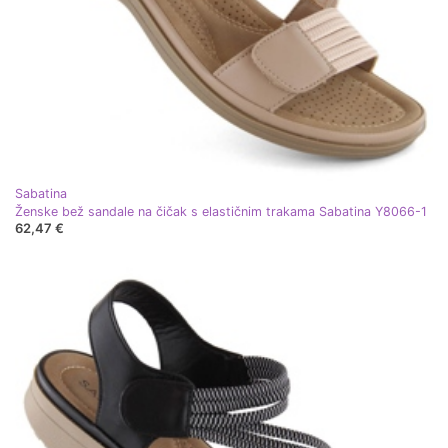
Sabatina
Ženske bež sandale na čičak s elastičnim trakama Sabatina Y8066-1
62,47 €