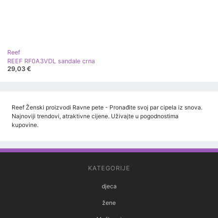
Reef
REEF RF0A3VDL sandale crna
29,03 €
Reef Ženski proizvodi Ravne pete - Pronađite svoj par cipela iz snova.
Najnoviji trendovi, atraktivne cijene. Uživajte u pogodnostima
kupovine.
KATEGORIJE
djeca
žene