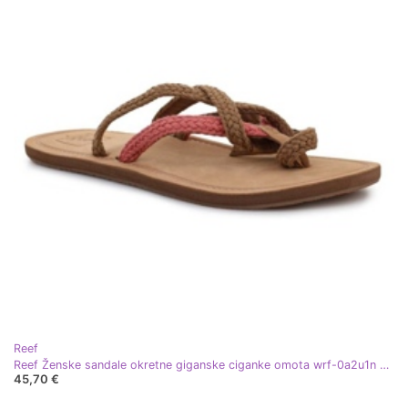
Reef
Reef Ženske sandale okretne giganske ciganke omota wrf-0a2u1n smeđa
45,70 €