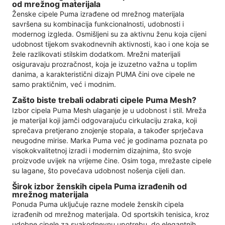
od mrežnog materijala
Ženske cipele Puma izrađene od mrežnog materijala
savršena su kombinacija funkcionalnosti, udobnosti i
modernog izgleda. Osmišljeni su za aktivnu ženu koja cijeni
udobnost tijekom svakodnevnih aktivnosti, kao i one koja se
žele razlikovati stilskim dodatkom. Mrežni materijali
osiguravaju prozračnost, koja je izuzetno važna u toplim
danima, a karakteristični dizajn PUMA čini ove cipele ne
samo praktičnim, već i modnim.
Zašto biste trebali odabrati cipele Puma Mesh?
Izbor cipela Puma Mesh ulaganje je u udobnost i stil. Mreža
je materijal koji jamči odgovarajuću cirkulaciju zraka, koji
sprečava pretjerano znojenje stopala, a također sprječava
neugodne mirise. Marka Puma već je godinama poznata po
visokokvalitetnoj izradi i modernim dizajnima, što svoje
proizvode uvijek na vrijeme čine. Osim toga, mrežaste cipele
su lagane, što povećava udobnost nošenja cijeli dan.
Širok izbor ženskih cipela Puma izrađenih od
mrežnog materijala
Ponuda Puma uključuje razne modele ženskih cipela
izrađenih od mrežnog materijala. Od sportskih tenisica, kroz
udobne cipele za svakodnevnu upotrebu, do elegantnih