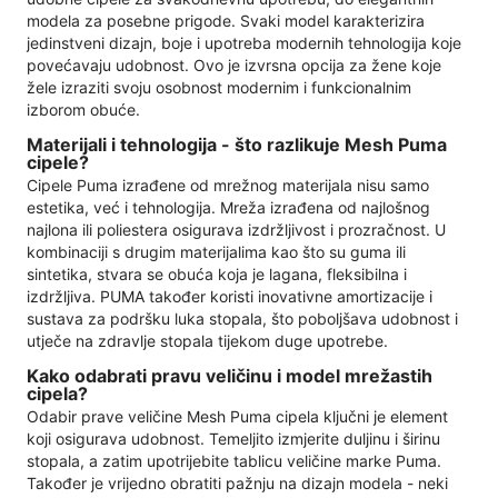
modela za posebne prigode. Svaki model karakterizira
jedinstveni dizajn, boje i upotreba modernih tehnologija koje
povećavaju udobnost. Ovo je izvrsna opcija za žene koje
žele izraziti svoju osobnost modernim i funkcionalnim
izborom obuće.
Materijali i tehnologija - što razlikuje Mesh Puma
cipele?
Cipele Puma izrađene od mrežnog materijala nisu samo
estetika, već i tehnologija. Mreža izrađena od najlošnog
najlona ili poliestera osigurava izdržljivost i prozračnost. U
kombinaciji s drugim materijalima kao što su guma ili
sintetika, stvara se obuća koja je lagana, fleksibilna i
izdržljiva. PUMA također koristi inovativne amortizacije i
sustava za podršku luka stopala, što poboljšava udobnost i
utječe na zdravlje stopala tijekom duge upotrebe.
Kako odabrati pravu veličinu i model mrežastih
cipela?
Odabir prave veličine Mesh Puma cipela ključni je element
koji osigurava udobnost. Temeljito izmjerite duljinu i širinu
stopala, a zatim upotrijebite tablicu veličine marke Puma.
Također je vrijedno obratiti pažnju na dizajn modela - neki