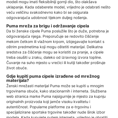
modeli mogu imati fleksibilniji gornji dio, što olakšava
uklapanje. Kada odaberete model, vrijedno je odabrati nešto
veću veličinu svakodnevno kako bi se osigurala
odgovarajuća udobnost tijekom duljeg nošenja.
Puma mreža za brigu i održavanje cipela
Da bi ženske cipele Puma poslužile što je duže, potrebna je
odgovarajuća njega. Preporučuje se redovito čišćenje
mekom četkom ili vlažnom krpom, izbjegavajte kontakt s
oštrim predmetima koji mogu oštetiti materijal. Delikatna
sredstva za čišćenje mogu se koristiti za pranje, a cipele
treba osušiti u zraku, daleko od izravnog izvora topline.
Čuvanje na suho mjesto u vrećici ili kutiji također proširuje
život obuće.
Gdje kupiti puma cipele izrađene od mrežnog
materijala?
Ženski mrežasti materijal Puma može se kupiti u mnogim
trgovinama obuće, kako stacionarnih i interneta. Službena
web stranica marke Puma najsigurnije je mjesto za kupnju
originalnih proizvoda koji jamče visoku kvalitetu i
autentičnost. Popularne platforme za e-trgovinu i
specijalizirane sportske trgovine također nude širok izbor
modela. Kada kupujete putem interneta, vrijedno je obratiti