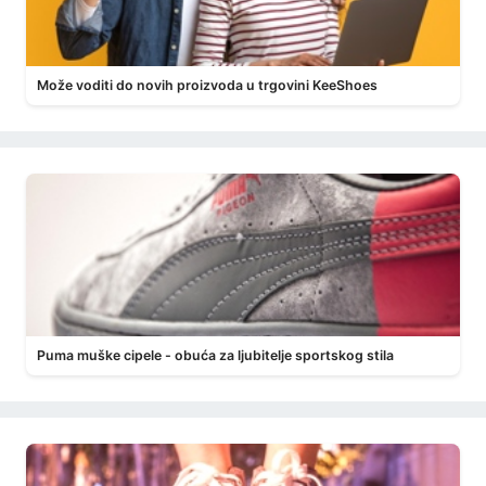
Može voditi do novih proizvoda u trgovini KeeShoes
Puma muške cipele - obuća za ljubitelje sportskog stila