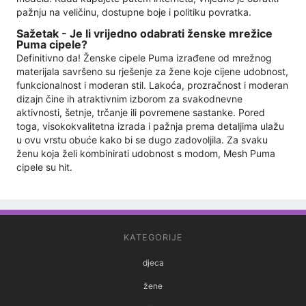
pažnju na veličinu, dostupne boje i politiku povratka.
Sažetak - Je li vrijedno odabrati ženske mrežice
Puma cipele?
Definitivno da! Ženske cipele Puma izrađene od mrežnog
materijala savršeno su rješenje za žene koje cijene udobnost,
funkcionalnost i moderan stil. Lakoća, prozračnost i moderan
dizajn čine ih atraktivnim izborom za svakodnevne
aktivnosti, šetnje, trčanje ili povremene sastanke. Pored
toga, visokokvalitetna izrada i pažnja prema detaljima ulažu
u ovu vrstu obuće kako bi se dugo zadovoljila. Za svaku
ženu koja želi kombinirati udobnost s modom, Mesh Puma
cipele su hit.
KATEGORIJE
djeca
žene