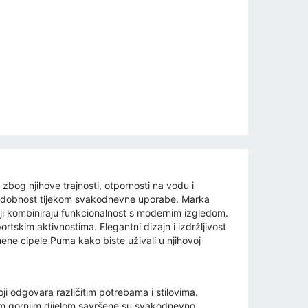
og njihove trajnosti, otpornosti na vodu i
ne udobnost tijekom svakodnevne uporabe. Marka
oji kombiniraju funkcionalnost s modernim izgledom.
rtskim aktivnostima. Elegantni dizajn i izdržljivost
mene cipele Puma kako biste uživali u njihovoj
i odgovara različitim potrebama i stilovima.
nim gornjim dijelom savršene su svakodnevno,