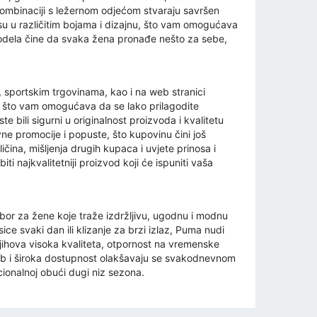
kombinaciji s ležernom odjećom stvaraju savršen
 su u različitim bojama i dizajnu, što vam omogućava
modela čine da svaka žena pronađe nešto za sebe,
portskim trgovinama, kao i na web stranici
a, što vam omogućava da se lako prilagodite
te bili sigurni u originalnost proizvoda i kvalitetu
ne promocije i popuste, što kupovinu čini još
ičina, mišljenja drugih kupaca i uvjete prinosa i
 najkvalitetniji proizvod koji će ispuniti vaša
or za žene koje traže izdržljivu, ugodnu i modnu
ice svaki dan ili klizanje za brzi izlaz, Puma nudi
 Njihova visoka kvaliteta, otpornost na vremenske
krb i široka dostupnost olakšavaju se svakodnevnom
ionalnoj obući dugi niz sezona.