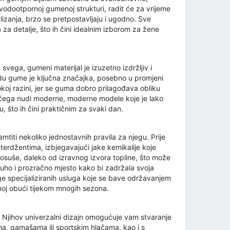
odootpornoj gumenoj strukturi, radit će za vrijeme
klizanja, brzo se pretpostavljaju i ugodno. Sve
za detalje, što ih čini idealnim izborom za žene
ga, gumeni materijal je izuzetno izdržljiv i
du gume je ključna značajka, posebno u promjeni
koj razini, jer se guma dobro prilagođava obliku
g čega nudi moderne, moderne modele koje je lako
u, što ih čini praktičnim za svaki dan.
iti nekoliko jednostavnih pravila za njegu. Prije
erdžentima, izbjegavajući jake kemikalije koje
n osuše, daleko od izravnog izvora topline, što može
 suho i prozračno mjesto kako bi zadržala svoja
luge specijaliziranih usluga koje se bave održavanjem
noj obući tijekom mnogih sezona.
. Njihov univerzalni dizajn omogućuje vam stvaranje
ma, gamašama ili sportskim hlačama, kao i s