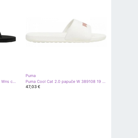
Puma
Ženske sandale Puma Cosy Sandal Wns crne 375212 01 crna
Puma Cool Cat 2.0 papuče W 389108 19 bijela
47,03 €