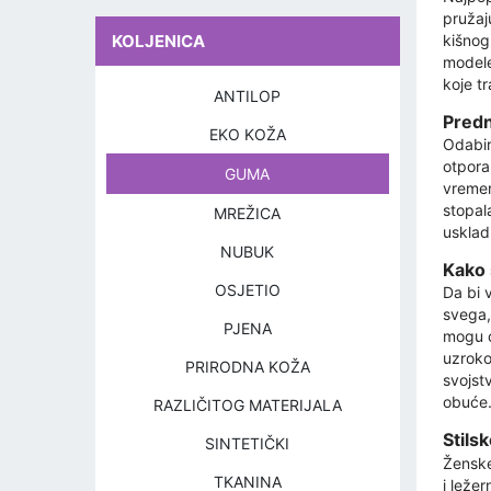
pružaj
KOLJENICA
kišnog 
modele
koje t
ANTILOP
Predn
EKO KOŽA
Odabir
otpora
GUMA
vremen
stopal
MREŽICA
uskladi
NUBUK
Kako 
OSJETIO
Da bi 
svega,
PJENA
mogu o
uzroko
PRIRODNA KOŽA
svojstv
obuće.
RAZLIČITOG MATERIJALA
Stils
SINTETIČKI
Ženske
TKANINA
i leže