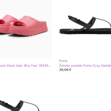
Puma
Puma Mayze Stack Injex Wns Fast 389454-08 japanke ružičasta
29,06 €