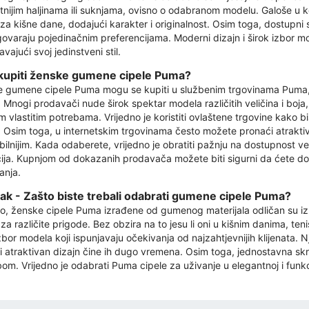
tnijim haljinama ili suknjama, ovisno o odabranom modelu. Galoše u 
 za kišne dane, dodajući karakter i originalnost. Osim toga, dostupni
ovaraju pojedinačnim preferencijama. Moderni dizajn i širok izbor 
vajući svoj jedinstveni stil.
kupiti ženske gumene cipele Puma?
 gumene cipele Puma mogu se kupiti u službenim trgovinama Puma, s
 Mnogi prodavači nude širok spektar modela različitih veličina i boj
m vlastitim potrebama. Vrijedno je koristiti ovlaštene trgovine kako bis
. Osim toga, u internetskim trgovinama često možete pronaći atraktiv
bilnijim. Kada odaberete, vrijedno je obratiti pažnju na dostupnost vel
ija. Kupnjom od dokazanih prodavača možete biti sigurni da ćete dobiti
anja.
ak - Zašto biste trebali odabrati gumene cipele Puma?
o, ženske cipele Puma izrađene od gumenog materijala odličan su izb
a različite prigode. Bez obzira na to jesu li oni u kišnim danima, tenis
izbor modela koji ispunjavaju očekivanja od najzahtjevnijih klijenata.
 i atraktivan dizajn čine ih dugo vremena. Osim toga, jednostavna s
om. Vrijedno je odabrati Puma cipele za uživanje u elegantnoj i funkc