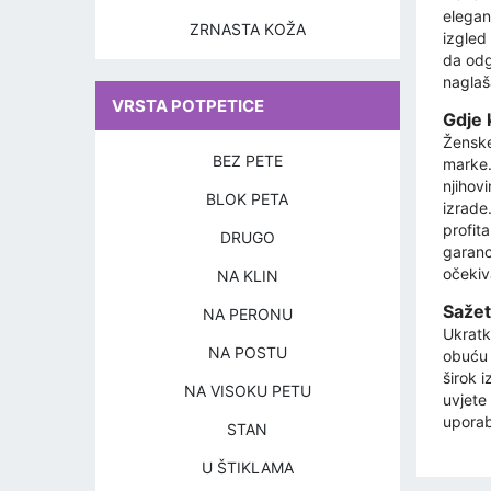
elegan
ZRNASTA KOŽA
izgled
da odg
naglaša
VRSTA POTPETICE
Gdje 
Ženske
BEZ PETE
marke.
njihovi
BLOK PETA
izrade
profita
DRUGO
garanc
očekiv
NA KLIN
Sažet
NA PERONU
Ukratk
NA POSTU
obuću z
širok 
NA VISOKU PETU
uvjete
uporab
STAN
U ŠTIKLAMA