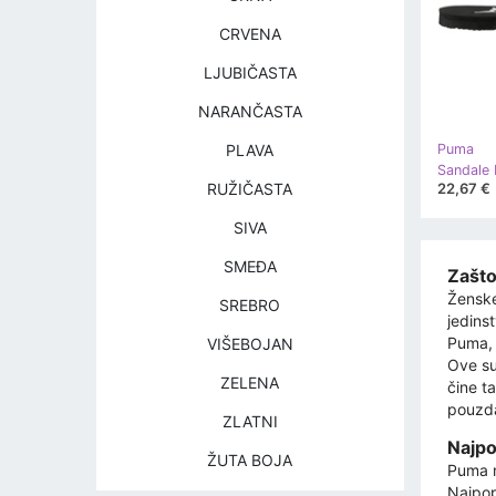
CRVENA
LJUBIČASTA
NARANČASTA
PLAVA
Puma
22,67 €
RUŽIČASTA
SIVA
SMEĐA
Zašto
Ženske
SREBRO
jedins
Puma, 
VIŠEBOJAN
Ove su
ZELENA
čine t
pouzda
ZLATNI
Najpo
ŽUTA BOJA
Puma n
Najpop