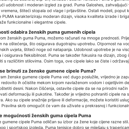
ući udobnost i moderan izgled za grad. Puma Galoshes, zahvaljujući v
vremena, štiteći stopala od vlage i prljavštine. Ostali modeli, poput 
 PUMA karakteriziraju moderan dizajn, visoka kvaliteta izrade i briga 
raže funkcionalne i elegantne cipele.
osti odabira ženskih puma gumenih cipela
om ženskih guma Puma, možemo računati na mnoge prednosti. Prije sve
n na oštećenja, što osigurava dugotrajnu upotrebu. Otpornost na vo
skih uvjeta, štiteći noge od natapanja. Udobnost upotrebe je na viso
a i osigurava fleksibilnost. Puma se također fokusira na dizajn, zbo
ti s različitim stilovima. Osim toga, ove cipele lako se čiste i održavaj
se brinuti za ženske gumene cipele Puma?
vam ženske gumene cipele Puma već dugo poslužile, vrijedno je zapamt
 redovito ih očistite mekom krpom navlaženom vodom i osjetljivim det
štetiti desni. Nakon čišćenja, ostavite cipele da se na prirodni nači
vati deformaciju ili pukotine. Također je vrijedno pohraniti cipele na
a. Ako su cipele snažnije prljave ili deformacije, možete koristiti us
 Pravilna skrb omogućit će vam da uživate u prekrasnoj i funkcional
ke mogućnosti ženskih guma cipela Puma
 gumene cipele Puma odličan su izbor za žene koje cijene razne stil
rnog i sportskog izgleda. Puma tenisice dobro se miješaju s traperica