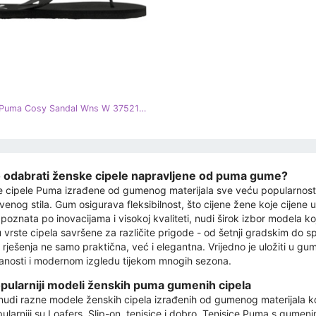
Sandale Puma Cosy Sandal Wns W 375212 01 crna
 odabrati ženske cipele napravljene od puma gume?
 cipele Puma izrađene od gumenog materijala sve veću popularnost zb
tvenog stila. Gum osigurava fleksibilnost, što cijene žene koje cije
poznata po inovacijama i visokoj kvaliteti, nudi širok izbor modela k
 vrste cipela savršene za različite prigode - od šetnji gradskim do spo
a rješenja ne samo praktična, već i elegantna. Vrijedno je uložiti u gu
nosti i modernom izgledu tijekom mnogih sezona.
pularniji modeli ženskih puma gumenih cipela
udi razne modele ženskih cipela izrađenih od gumenog materijala koj
ularniji su Loafers, Slip-on, tenisice i dobro. Tenisice Puma s gume