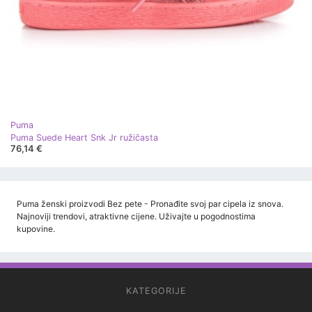
Puma
Puma Suede Heart Snk Jr ružičasta
76,14 €
Puma ženski proizvodi Bez pete - Pronađite svoj par cipela iz snova.
Najnoviji trendovi, atraktivne cijene. Uživajte u pogodnostima
kupovine.
KATEGORIJE