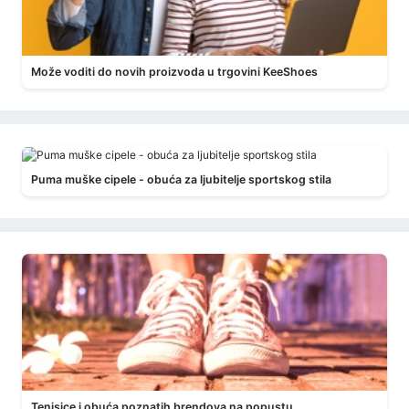
Može voditi do novih proizvoda u trgovini KeeShoes
Puma muške cipele - obuća za ljubitelje sportskog stila
Tenisice i obuća poznatih brendova na popustu