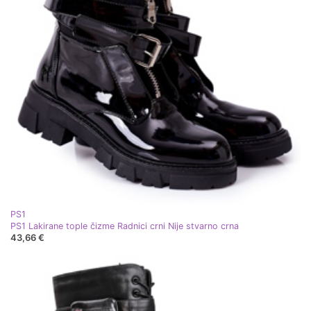
PS1
PS1 Lakirane tople čizme Radnici crni Nije stvarno crna
43,66 €