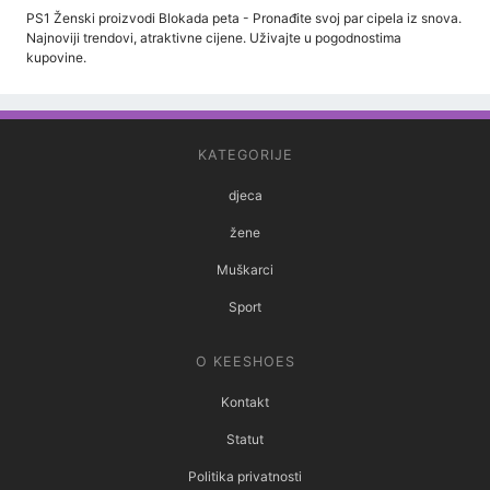
PS1 Ženski proizvodi Blokada peta - Pronađite svoj par cipela iz snova.
Najnoviji trendovi, atraktivne cijene. Uživajte u pogodnostima
kupovine.
KATEGORIJE
djeca
žene
Muškarci
Sport
O KEESHOES
Kontakt
Statut
Politika privatnosti