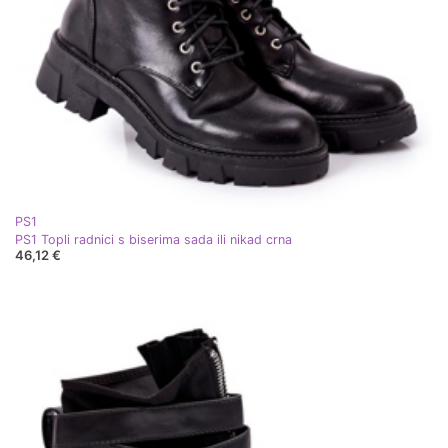
PS1
PS1 Topli radnici s biserima sada ili nikad crna
46,12 €