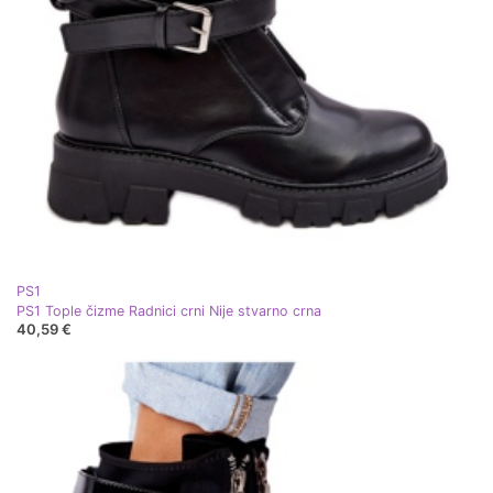
PS1
PS1 Tople čizme Radnici crni Nije stvarno crna
40,59 €