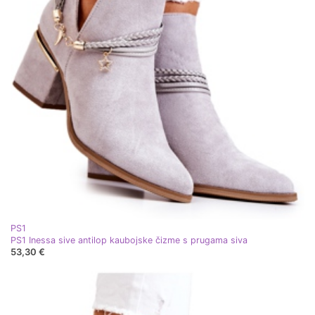
PS1
PS1 Inessa sive antilop kaubojske čizme s prugama siva
53,30 €