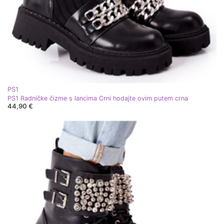
PS1
PS1 Radničke čizme s lancima Crni hodajte ovim putem crna
44,90 €