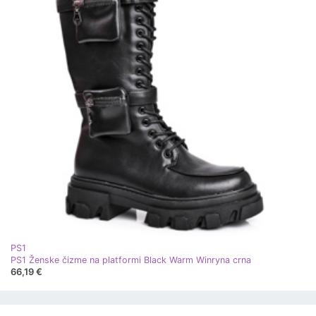
PS1
PS1 Ženske čizme na platformi Black Warm Winryna crna
66,19 €