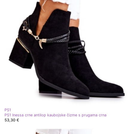
PS1
PS1 Inessa crne antilop kaubojske čizme s prugama crna
53,30 €