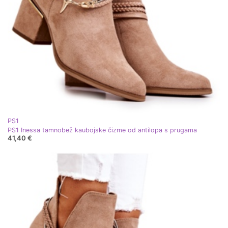
PS1
PS1 Inessa tamnobež kaubojske čizme od antilopa s prugama
41,40 €