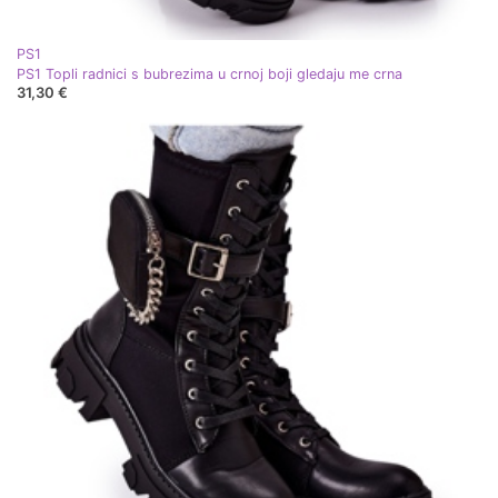
PS1
PS1 Topli radnici s bubrezima u crnoj boji gledaju me crna
31,30 €