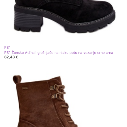
PS1
PS1 Ženske Adinail gležnjače na nisku petu na vezanje crne crna
62,48 €