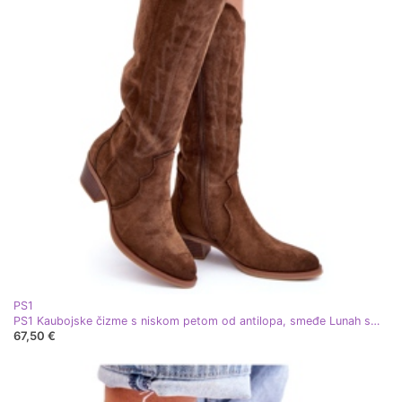
PS1
PS1 Kaubojske čizme s niskom petom od antilopa, smeđe Lunah smeđa
67,50 €