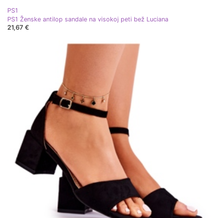
PS1
PS1 Ženske antilop sandale na visokoj peti bež Luciana
21,67 €