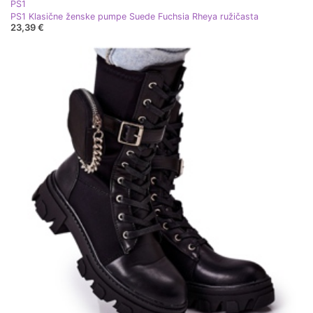
PS1
PS1 Klasične ženske pumpe Suede Fuchsia Rheya ružičasta
23,39 €