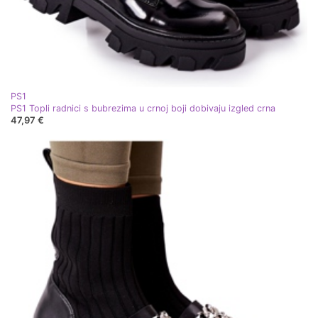
PS1
PS1 Topli radnici s bubrezima u crnoj boji dobivaju izgled crna
47,97 €