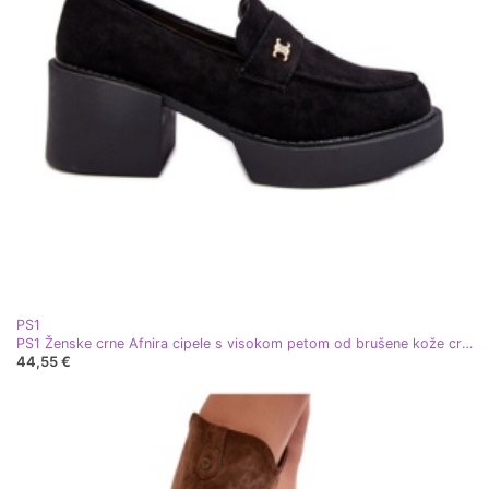
PS1
PS1 Ženske crne Afnira cipele s visokom petom od brušene kože crna
44,55 €