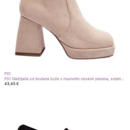
PS1
PS1 Gležnjače od brušene kože s masivnim visokim petama, svijetlo bež Abnous
43,45 €