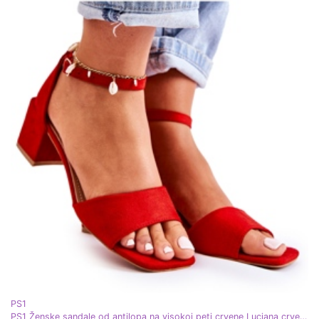
PS1
PS1 Ženske sandale od antilopa na visokoj peti crvene Luciana crvena