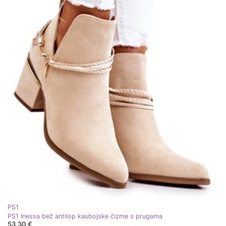
PS1
PS1 Inessa bež antilop kaubojske čizme s prugama
53,30 €