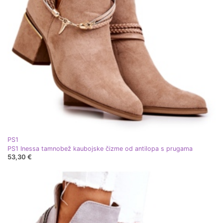
PS1
PS1 Inessa tamnobež kaubojske čizme od antilopa s prugama
53,30 €