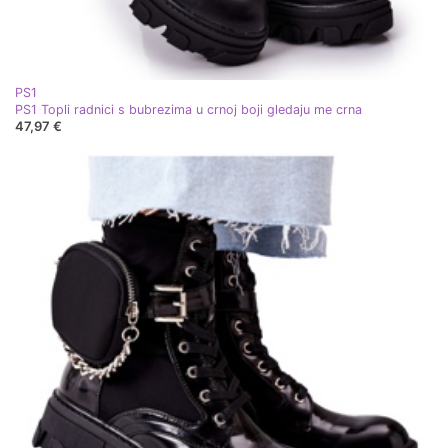
PS1
PS1 Topli radnici s bubrezima u crnoj boji gledaju me crna
47,97 €