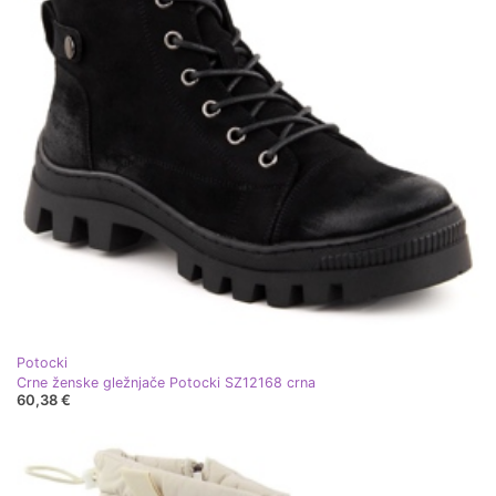
Potocki
Crne ženske gležnjače Potocki SZ12168 crna
60,38 €