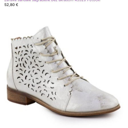
52,80 €