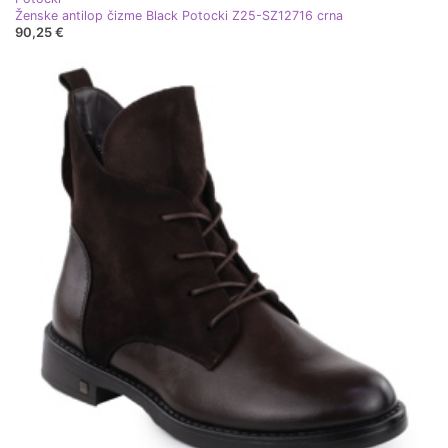
Ženske antilop čizme Black Potocki Z25-SZ12716 crna
90,25 €