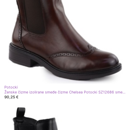
Potocki
Ženske čizme izolirane smeđe čizme Chelsea Potocki SZ12686 smeđa
90,25 €