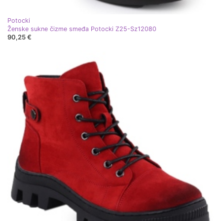
Potocki
Ženske sukne čizme smeđa Potocki Z25-Sz12080
90,25 €