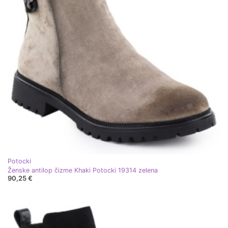
Potocki
Ženske antilop čizme Khaki Potocki 19314 zelena
90,25 €