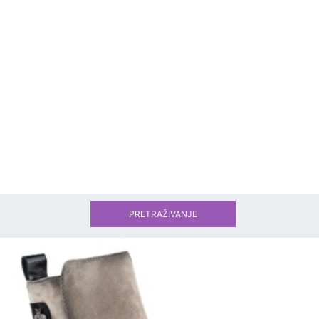
PRETRAŽIVANJE