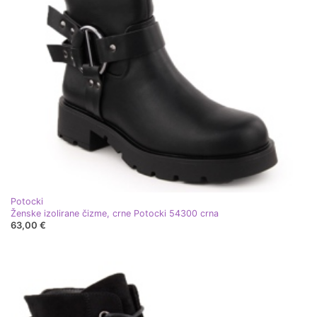
Potocki
Ženske izolirane čizme, crne Potocki 54300 crna
63,00 €