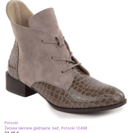
Potocki
Ženske lakirane gležnjače, bež, Potocki 12498
72,45 €