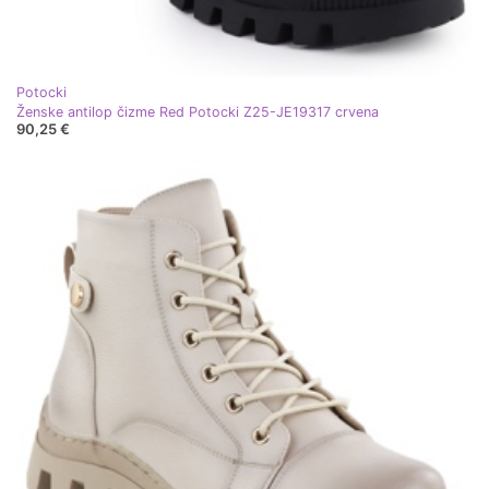
Potocki
Ženske antilop čizme Red Potocki Z25-JE19317 crvena
90,25 €