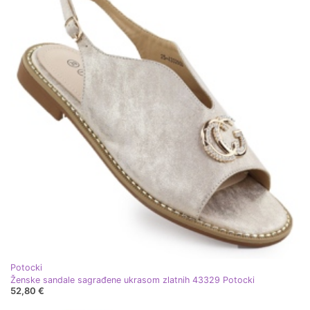
Potocki
Ženske sandale sagrađene ukrasom zlatnih 43329 Potocki
52,80 €