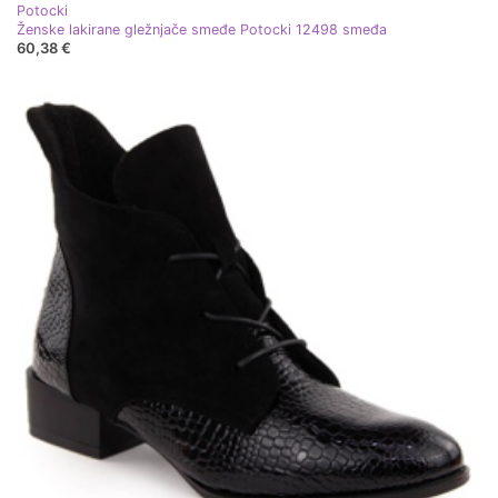
Potocki
Ženske lakirane gležnjače smeđe Potocki 12498 smeđa
60,38 €