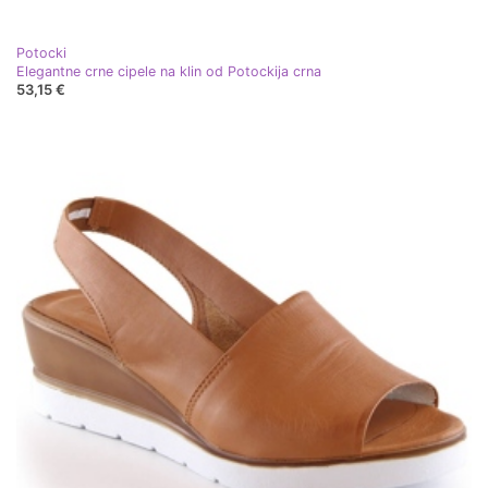
Potocki
Elegantne crne cipele na klin od Potockija crna
53,15 €