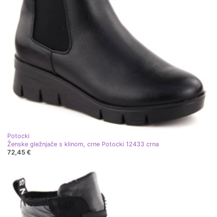
Potocki
Ženske gležnjače s klinom, crne Potocki 12433 crna
72,45 €