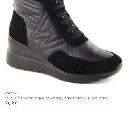
Potocki
Ženske čizme za snijeg na wedge, crne Potocki 12225 crna
83,12 €