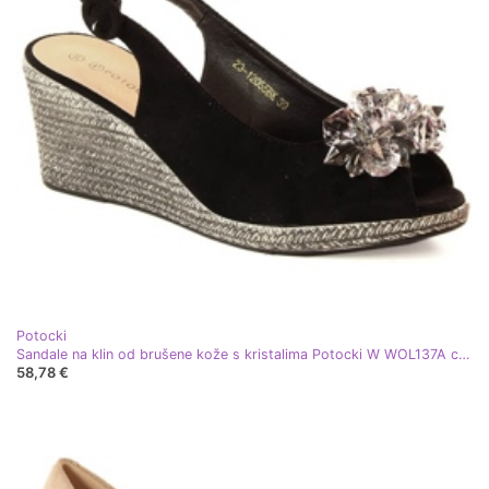
Potocki
Sandale na klin od brušene kože s kristalima Potocki W WOL137A crna
58,78 €