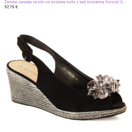
Ženske sandale na klin od brušene kože s bež kristalima Potocki SZ12055
57,75 €