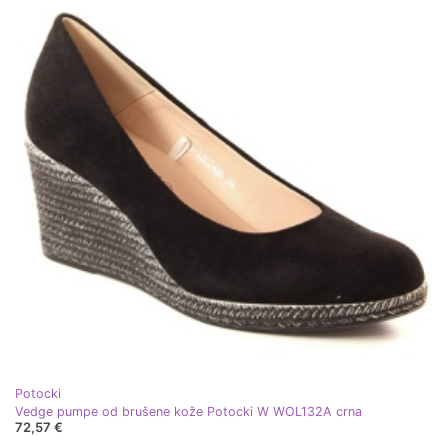
Potocki
Vedge pumpe od brušene kože Potocki W WOL132A crna
72,57 €