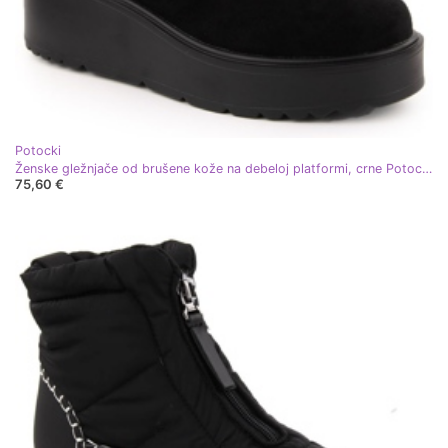
Potocki
Ženske gležnjače od brušene kože na debeloj platformi, crne Potocki 11305 crna
75,60 €