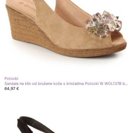
Potocki
Sandale na klin od brušene kože s kristalima Potocki W WOL137B bež
64,97 €