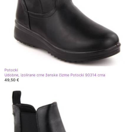
Potocki
Udobne, izolirane crne ženske čizme Potocki 90314 crna
49,50 €