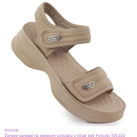
Potocki
Ženske sandale na debelom potplatu s čičak bež Potocki 105300