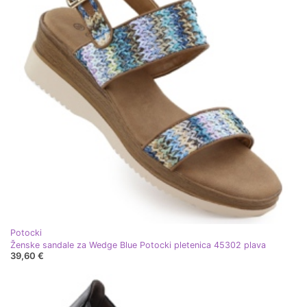
Potocki
Ženske sandale za Wedge Blue Potocki pletenica 45302 plava
39,60 €