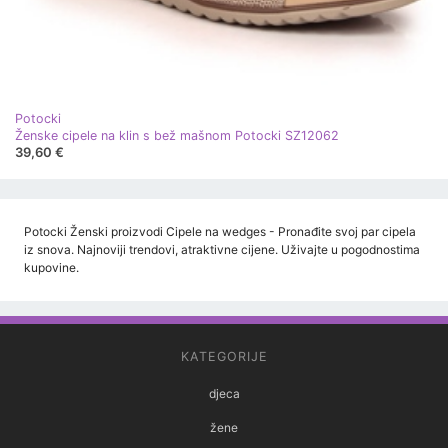
Potocki
Ženske cipele na klin s bež mašnom Potocki SZ12062
39,60 €
Potocki Ženski proizvodi Cipele na wedges - Pronađite svoj par cipela
iz snova. Najnoviji trendovi, atraktivne cijene. Uživajte u pogodnostima
kupovine.
KATEGORIJE
djeca
žene