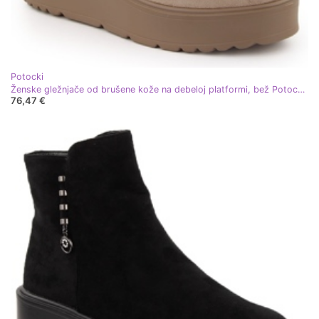
Potocki
Ženske gležnjače od brušene kože na debeloj platformi, bež Potocki 11305
76,47 €