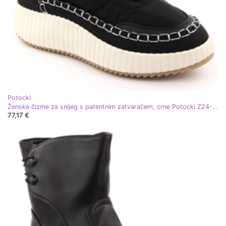
Potocki
Ženske čizme za snijeg s patentnim zatvaračem, crne Potocki Z24-72300 crna
77,17 €