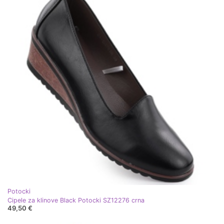
Potocki
Cipele za klinove Black Potocki SZ12276 crna
49,50 €