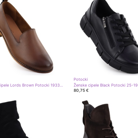
Potocki
Ženske cipele Lords Brown Potocki 19337 smeđa
Ženske cipele Black Potocki 25-1
80,75 €