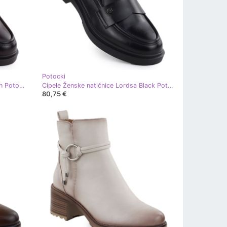
Potocki
Cipele Ženske kosilice Lords Brown Potocki JE19332 smeđa
Cipele Ženske natičnice Lordsa Black Potocki JE19332 crna
80,75 €