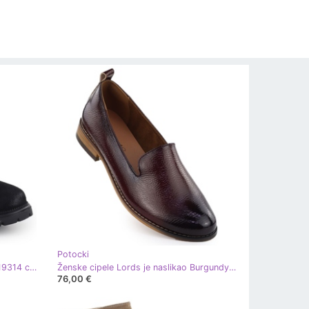
Potocki
Ženske čizme Suede Crni Potocki 19314 crna
Ženske cipele Lords je naslikao Burgundy Potocki 19337 crvena
76,00 €