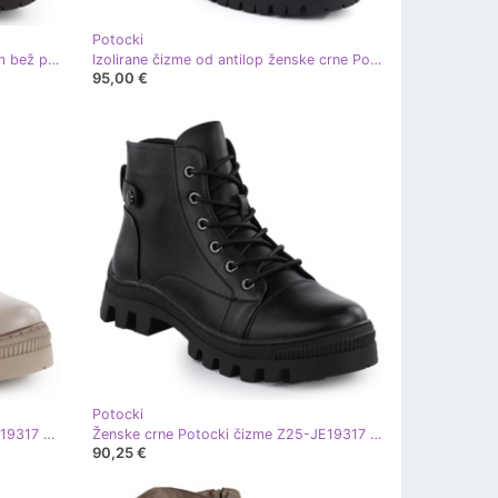
Potocki
Čizme od antilop izolirane ženskom bež potocki z25-sz12672
Izolirane čizme od antilop ženske crne Potocki Z25-Sz12672 crna
95,00 €
Potocki
Ženske kaki Potocki čizme Z25-JE19317 zelena
Ženske crne Potocki čizme Z25-JE19317 crna
90,25 €