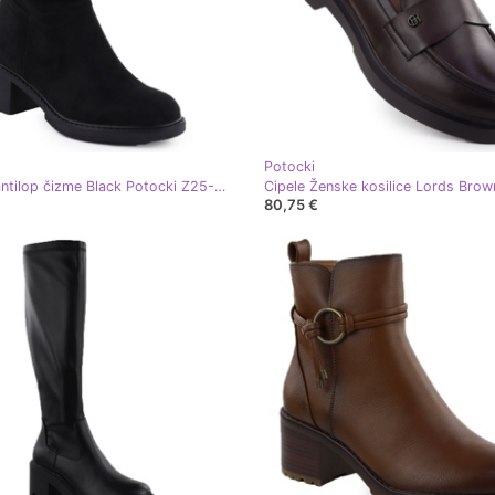
Potocki
Ženske antilop čizme Black Potocki Z25-CN51303 crna
80,75 €