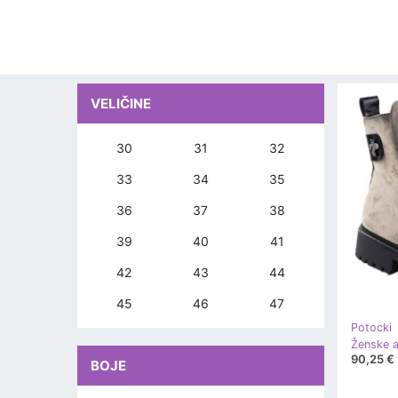
VELIČINE
30
31
32
33
34
35
36
37
38
39
40
41
42
43
44
45
46
47
Potocki
90,25 €
BOJE