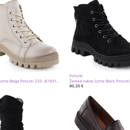
Potocki
Ženske čizme Beige Potocki Z25-JE19317 bež
90,25 €