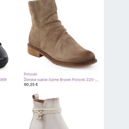
Potocki
9369
Ženske sukne čizme Brown Potocki Z25-Sz12716 bež
90,25 €