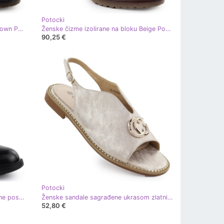
Potocki
Ženske čizme izolirane na bloku Brown Potocki SZ12527 smeđa
Ženske čizme izolirane na bloku Beige Potocki SZ12527 bež
90,25 €
Potocki
Potocki Ženske izolirane čizme, crne posude SZ12686 crna
Ženske sandale sagrađene ukrasom zlatnih 43329 Potocki
52,80 €