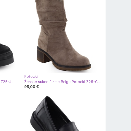
Potocki
Ženske sukne čizme Black Potocki Z25-Je19317 crna
Ženske sukne čizme Beige Potocki Z25-CN51303 bež
95,00 €