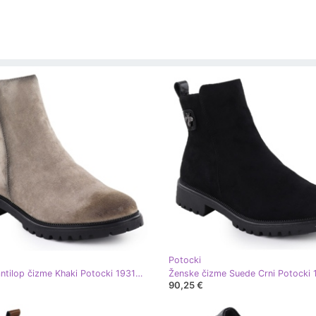
Potocki
Ženske antilop čizme Khaki Potocki 19314 zelena
90,25 €