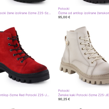
Potocki
Crne Potocki žene izolirane čizme Z25-Sz12690- crna
95,00 €
Potocki
Ženske antilop čizme Red Potocki Z25-JE19317 crvena
90,25 €