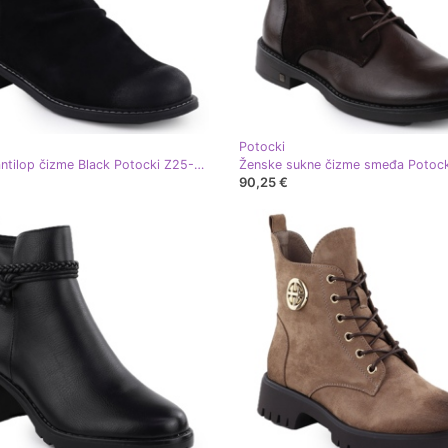
Potocki
Ženske antilop čizme Black Potocki Z25-SZ12716 crna
90,25 €