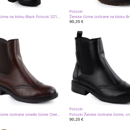
Potocki
Ženske čizme na bloku Black Potocki SZ12533
90,25 €
Potocki
Ženske čizme izolirane smeđe čizme Chelsea Potocki SZ12686 smeđa
90,25 €