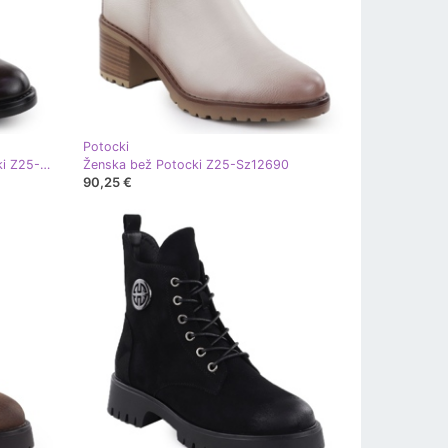
Potocki
Ženske sukne čizme smeđa Potocki Z25-Sz12080
Ženska bež Potocki Z25-Sz12690
90,25 €