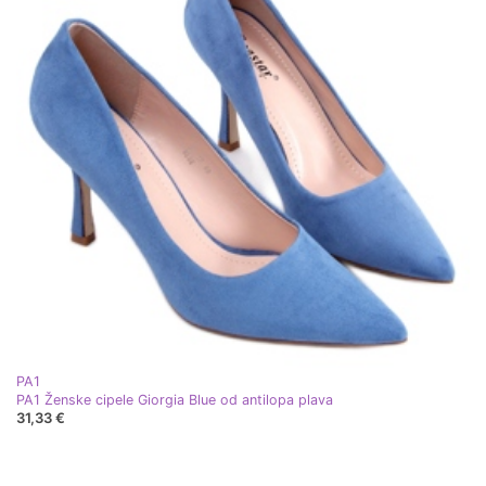
PA1
PA1 Ženske cipele Giorgia Blue od antilopa plava
31,33 €