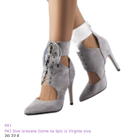
PA1
PA1 Sive izrezane čizme na špic iz Virginie siva
20,22 €