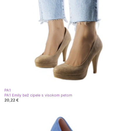
PA1
PA1 Emily bež cipele s visokom petom
20,22 €