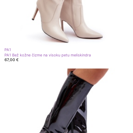
PA1
PA1 Bež kožne čizme na visoku petu meliskindra
67,00 €