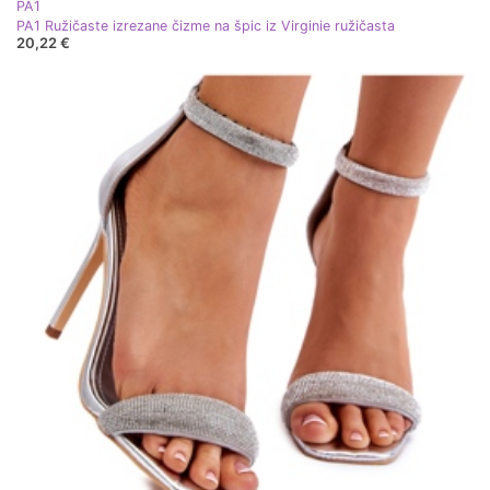
PA1
PA1 Ružičaste izrezane čizme na špic iz Virginie ružičasta
20,22 €