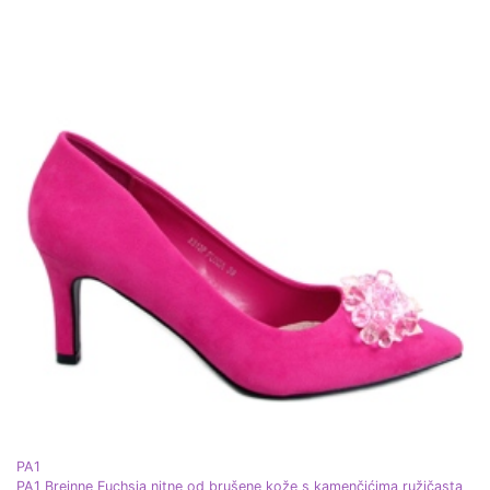
PA1
PA1 Breinne Fuchsia nitne od brušene kože s kamenčićima ružičasta