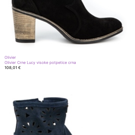
Olivier
Olivier Crne Lucy visoke potpetice crna
108,01 €