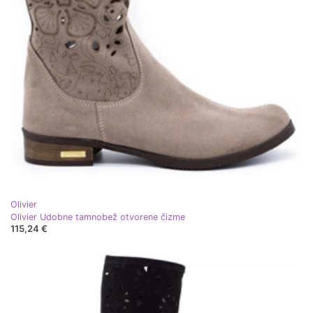
Olivier
Olivier Udobne tamnobež otvorene čizme
115,24 €