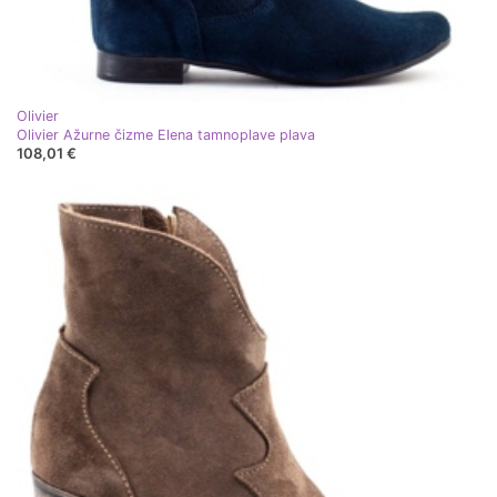
Olivier
Olivier Ažurne čizme Elena tamnoplave plava
108,01 €