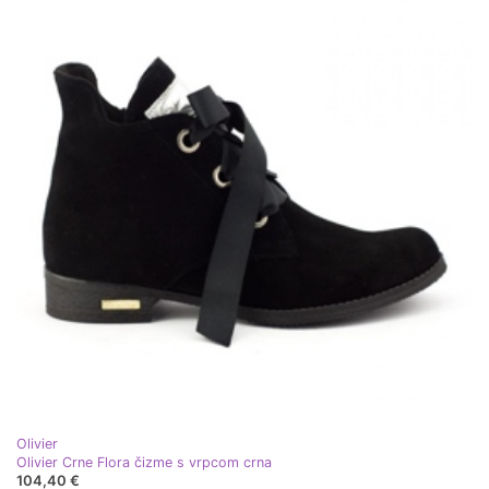
Olivier
Olivier Crne Flora čizme s vrpcom crna
104,40 €