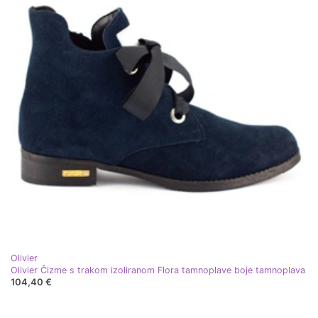
Olivier
Olivier Čizme s trakom izoliranom Flora tamnoplave boje tamnoplava
104,40 €