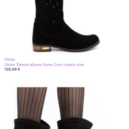
Olivier
Olivier Ženske ažurne čizme Crno cvijeće crna
126,08 €