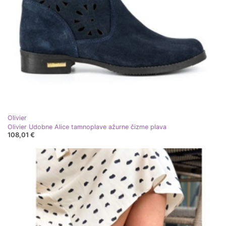
Olivier
Olivier Udobne Alice tamnoplave ažurne čizme plava
108,01 €