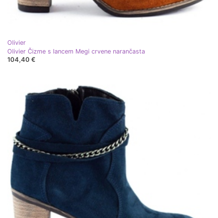
Olivier
Olivier Čizme s lancem Megi crvene narančasta
104,40 €