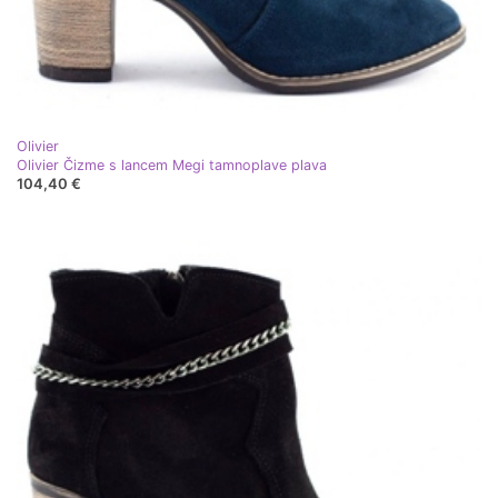
Olivier
Olivier Čizme s lancem Megi tamnoplave plava
104,40 €