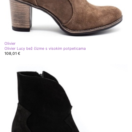
Olivier
Olivier Lucy bež čizme s visokim potpeticama
108,01 €