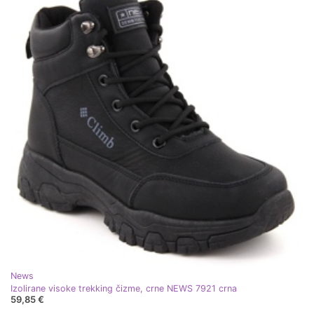
News
Izolirane visoke trekking čizme, crne NEWS 7921 crna
59,85 €