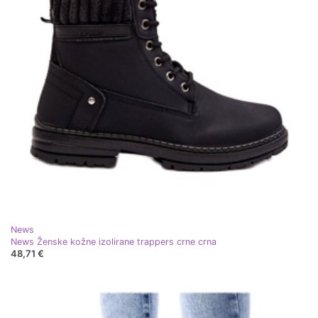
News
News Ženske kožne izolirane trappers crne crna
48,71 €