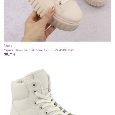
News
Cipele News na platformi 4756 EVE458B bež
38,71 €