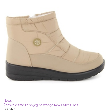
News
Ženske čizme za snijeg na wedge News 5029, bež
68,54 €