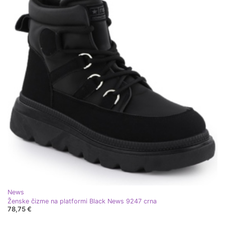
News
Ženske čizme na platformi Black News 9247 crna
78,75 €