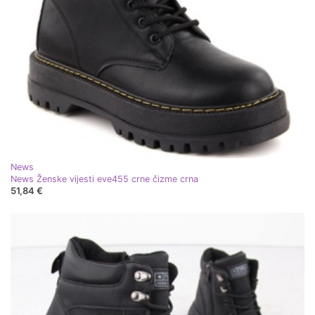
News
News Ženske vijesti eve455 crne čizme crna
51,84 €