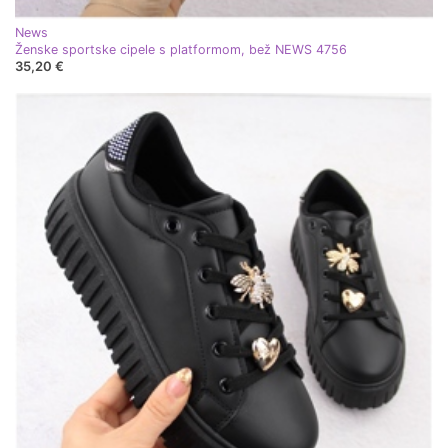
News
Ženske sportske cipele s platformom, bež NEWS 4756
35,20 €