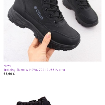
News
Trekking čizme W NEWS 7921 EU661A crna
65,66 €