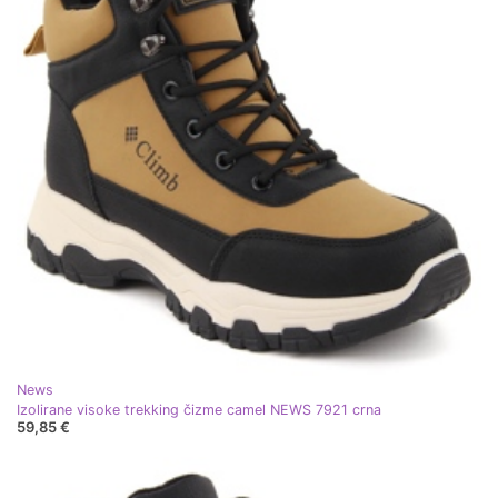
News
Izolirane visoke trekking čizme camel NEWS 7921 crna
59,85 €