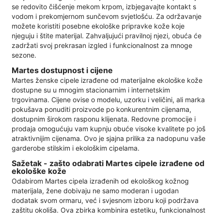
se redovito čišćenje mekom krpom, izbjegavajte kontakt s
vodom i prekomjernom sunčevom svjetlošću. Za održavanje
možete koristiti posebne ekološke pripravke kože koje
njeguju i štite materijal. Zahvaljujući pravilnoj njezi, obuća će
zadržati svoj prekrasan izgled i funkcionalnost za mnoge
sezone.
Martes dostupnost i cijene
Martes ženske cipele izrađene od materijalne ekološke kože
dostupne su u mnogim stacionarnim i internetskim
trgovinama. Cijene ovise o modelu, uzorku i veličini, ali marka
pokušava ponuditi proizvode po konkurentnim cijenama,
dostupnim širokom rasponu klijenata. Redovne promocije i
prodaja omogućuju vam kupnju obuće visoke kvalitete po još
atraktivnijim cijenama. Ovo je sjajna prilika za nadopunu vaše
garderobe stilskim i ekološkim cipelama.
Sažetak - zašto odabrati Martes cipele izrađene od
ekološke kože
Odabirom Martes cipela izrađenih od ekološkog kožnog
materijala, žene dobivaju ne samo moderan i ugodan
dodatak svom ormaru, već i svjesnom izboru koji podržava
zaštitu okoliša. Ova zbirka kombinira estetiku, funkcionalnost