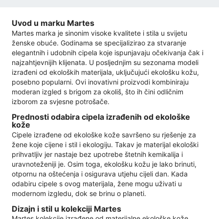
Uvod u marku Martes
Martes marka je sinonim visoke kvalitete i stila u svijetu
ženske obuće. Godinama se specijalizirao za stvaranje
elegantnih i udobnih cipela koje ispunjavaju očekivanja čak i
najzahtjevnijih klijenata. U posljednjim su sezonama modeli
izrađeni od ekoloških materijala, uključujući ekološku kožu,
posebno popularni. Ovi inovativni proizvodi kombiniraju
moderan izgled s brigom za okoliš, što ih čini odličnim
izborom za svjesne potrošače.
Prednosti odabira cipela izrađenih od ekološke
kože
Cipele izrađene od ekološke kože savršeno su rješenje za
žene koje cijene i stil i ekologiju. Takav je materijal ekološki
prihvatljiv jer nastaje bez upotrebe štetnih kemikalija i
uravnoteženiji je. Osim toga, ekološku kožu je lako brinuti,
otpornu na oštećenja i osigurava utjehu cijeli dan. Kada
odabiru cipele s ovog materijala, žene mogu uživati ​​u
modernom izgledu, dok se brinu o planeti.
Dizajn i stil u kolekciji Martes
Martes kolekcije izrađene od materijalne ekološke kože