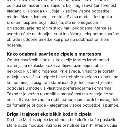
odlikuju se modernim dizajnom, koji naglašava ženstvenost i
eleganciju. Ponuda uključuje i klasične visoke potpetice i
modne čizme, lomace i tenisice. Svi su modeli dostupni u
širokom rasponu boja i dizajna, što im omogućuje
prilagođavanje različitim stilovima i prigodama. Marka se
usredotočuje na detalje - suptilno šivanje, elegantne završne
obrade i udobne umetke koji pružaju udobnost prilikom
nošenja.
Kako odabrati savršene cipele s martesom
Odabir savršenih cipela iz kolekcije Martes izrađene od
materijalne ekološke kože zahtijeva uzimanje u obzir
nekoliko ključnih čimbenika. Prije svega, vrijedno je obratiti
pažnju na veličinu - cipele bi se trebale savršeno uklopiti, ne
komprimiraju i osigurati stabilnost. Sljedeći aspekt je stil -
odgovaraju modelu s vlastitim preferencijama i ormarima.
Također je važno razmisliti o mogućnostima za koje će se
nositi. Svakodnevno će raditi udobne lomace ili tenisice, dok
za formalnije prigode - elegantne visoke potpetice ili pumpe.
Briga i trajnost ekoloških kožnih cipela
Da bi se Martes cipele izrađene od ekološke kože poslužile
što je duže moguće, važno je brinuti se za njih. Preporučuje