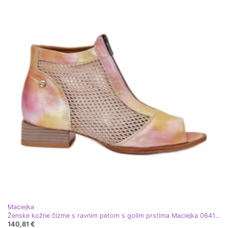
Maciejka
Ženske kožne čizme s ravnim petom s golim prstima Maciejka 06413-15 Pink-Orange ružičasta
140,81 €