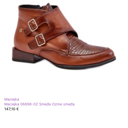
Maciejka
Maciejka 06696-02 Smeđe čizme smeđa
147,10 €