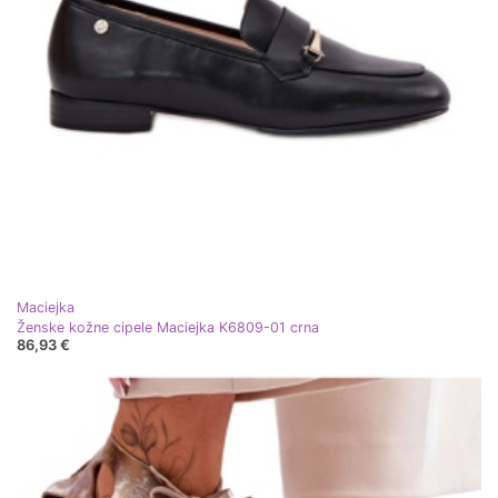
Maciejka
Ženske kožne cipele Maciejka K6809-01 crna
86,93 €