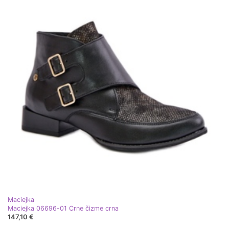
Maciejka
Maciejka 06696-01 Crne čizme crna
147,10 €