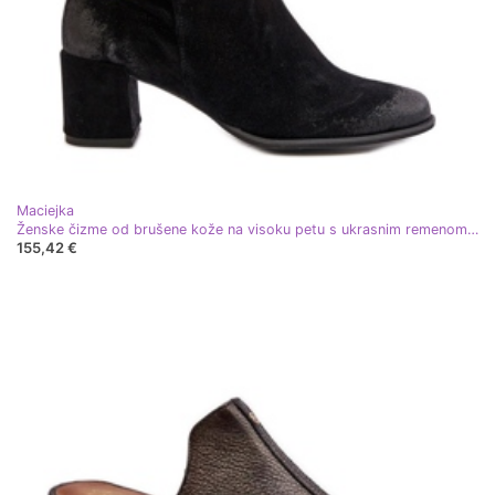
Maciejka
Ženske čizme od brušene kože na visoku petu s ukrasnim remenom Maciejka 06679-01 Crne crna
155,42 €