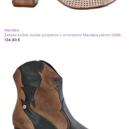
Maciejka
Ženske kožne visoke potpetice s otvorenom Maciejka petom 06899-25 Golden-Beige bež
134,83 €