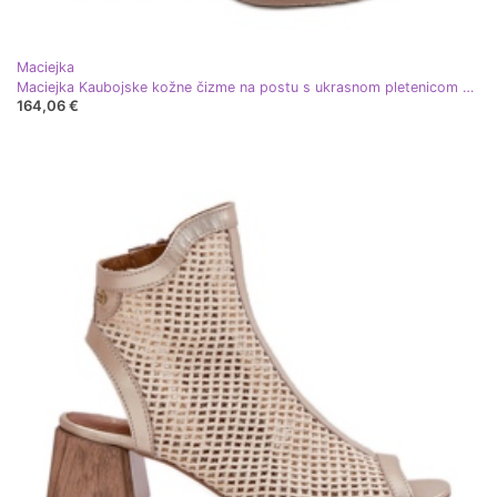
Maciejka
Maciejka Kaubojske kožne čizme na postu s ukrasnom pletenicom Maciejke 06810-29 Multikolor višebojan
164,06 €