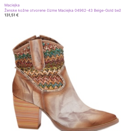
Maciejka
Ženske kožne otvorene čizme Maciejka 04962-43 Beige-Gold bež
131,51 €