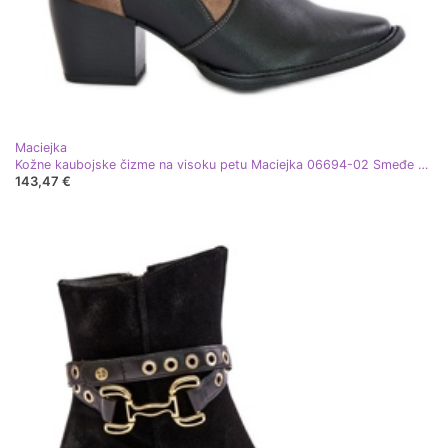
Maciejka
Kožne kaubojske čizme na visoku petu Maciejka 06694-02 Smeđe smeđa
143,47 €