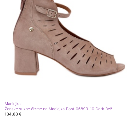
Maciejka
Ženske sukne čizme na Maciejka Post 06893-10 Dark Bež
134,83 €