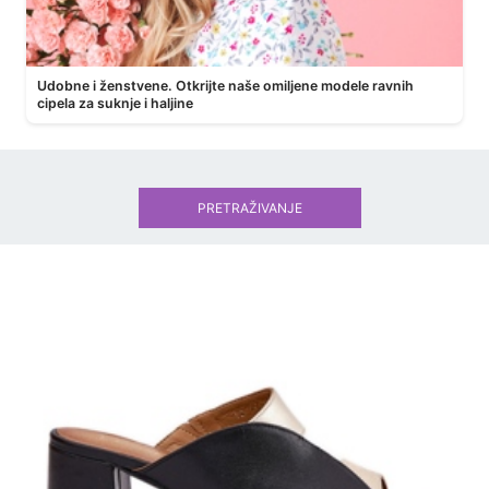
Udobne i ženstvene. Otkrijte naše omiljene modele ravnih
cipela za suknje i haljine
PRETRAŽIVANJE