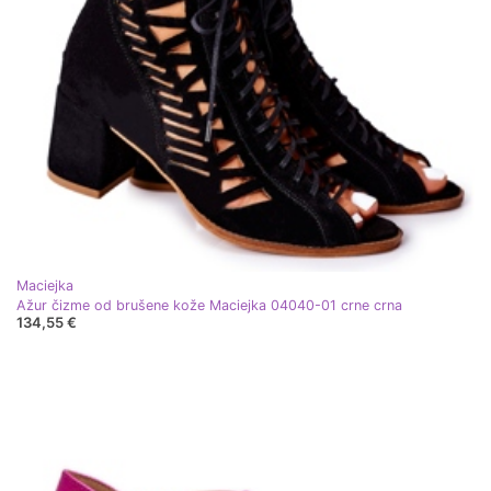
Maciejka
Ažur čizme od brušene kože Maciejka 04040-01 crne crna
134,55 €