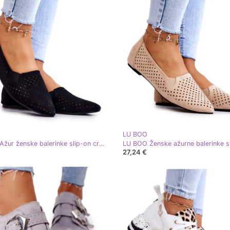
LU BOO
LU BOO Ažur ženske balerinke slip-on crni Rosario crna
27,24 €