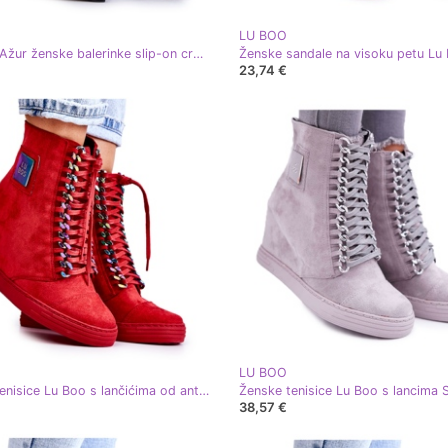
LU BOO
LU BOO Ažur ženske balerinke slip-on crni Rosario crna
23,74 €
LU BOO
Ženske tenisice Lu Boo s lančićima od antilop multi-crvene Monica crvena
38,57 €