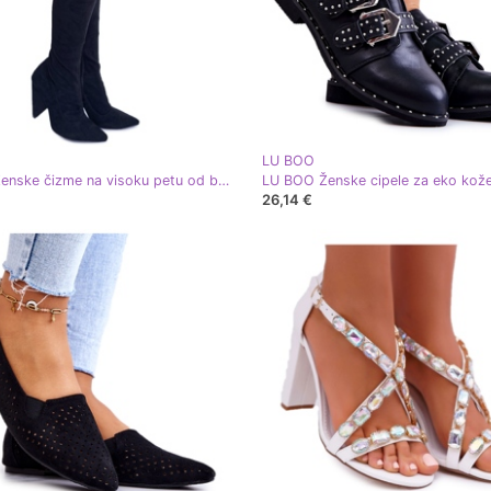
LU BOO
Lu Boo Ženske čizme na visoku petu od brušene kože crne Tamar crna
26,14 €