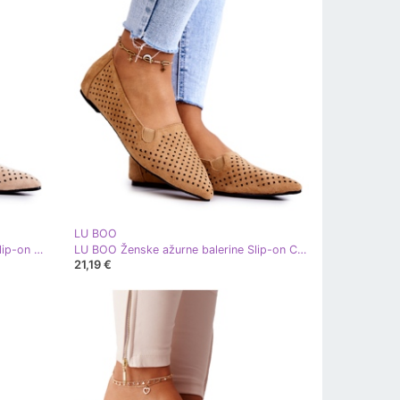
LU BOO
LU BOO Ženske ažurne balerinke slip-on bež Rosario
LU BOO Ženske ažurne balerine Slip-on Camel Rosario smeđa
21,19 €