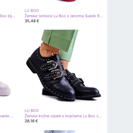
LU BOO
Ženske sandale na visoku petu Lu Boo bijela 8258-1 Vernee
Ženske tenisice Lu Boo s lancima Suede Red Monica crvena
35,48 €
LU BOO
Ženske tenisice Lu Boo s lancima Suede Grey Monica siva
Ženske kožne cipele s kopčama Lu Boo crne crna
28,18 €