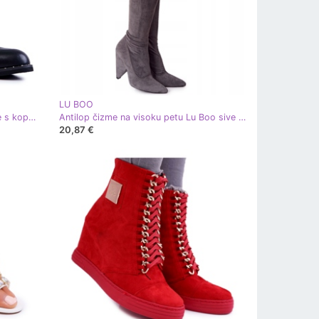
LU BOO
LU BOO Ženske cipele za eko kože s kopčama i klinovima crne crna
Antilop čizme na visoku petu Lu Boo sive XW37356 siva
20,87 €