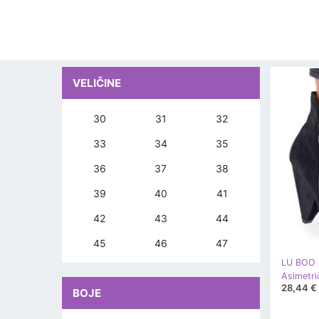
VELIČINE
30
31
32
33
34
35
36
37
38
39
40
41
42
43
44
45
46
47
LU BOO
28,44 €
BOJE