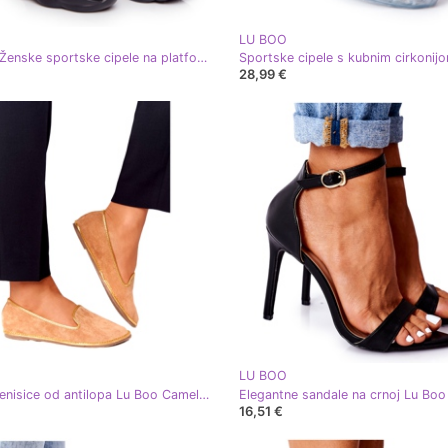
LU BOO
LU BOO Ženske sportske cipele na platformi crne crna
28,99 €
LU BOO
Ženske tenisice od antilopa Lu Boo Camel bež zlatni
16,51 €