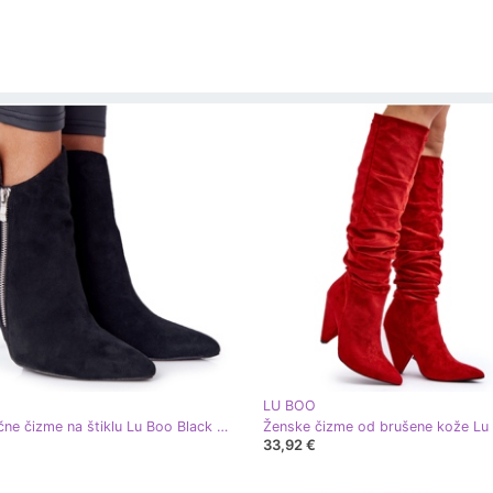
LU BOO
Asimetrične čizme na štiklu Lu Boo Black crna
33,92 €