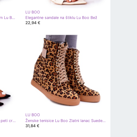
LU BOO
Sportske cipele s kubnim cirkonijom Lu Boo srebro
Elegantne sandale na štiklu Lu Boo Bež
22,94 €
LU BOO
Elegantne sandale na crnoj Lu Boo peti crna
Ženske tenisice Lu Boo Zlatni lanac Suede Leopard Monica bež smeđa
31,84 €