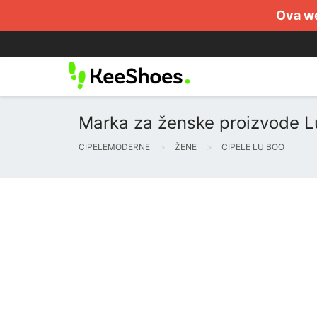
Ova we
Marka za ženske proizvode Lu
CIPELEMODERNE
ŽENE
CIPELE LU BOO