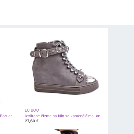
LU BOO
Ženske čizme od brušene kože Lu Boo crvene crvena
Izolirane čizme na klin sa kamenčićima, antilop Lu Boo, sive siva
27,60 €