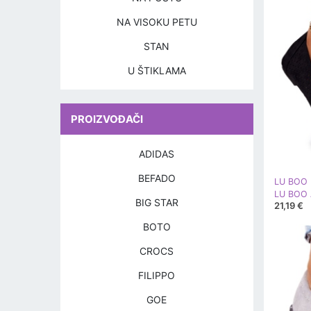
NA VISOKU PETU
STAN
U ŠTIKLAMA
PROIZVOĐAČI
ADIDAS
BEFADO
LU BOO
BIG STAR
21,19 €
BOTO
CROCS
FILIPPO
GOE