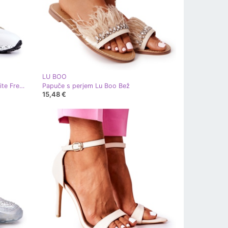
LU BOO
Ženske sportske cipele Lu Boo White Frency bijela
Papuče s perjem Lu Boo Bež
15,48 €