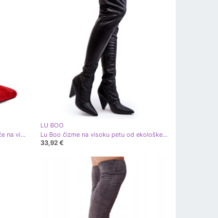
LU BOO
Lu Boo crvene asimetrične gležnjače na visoku petu crvena
Lu Boo čizme na visoku petu od ekološke kože, crne crna
33,92 €