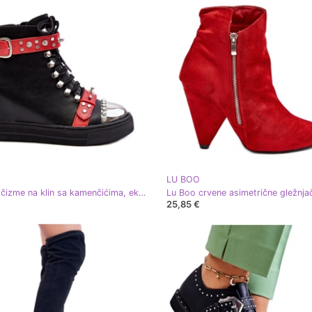
LU BOO
Izolirane čizme na klin sa kamenčićima, eko koža Lu Boo, crne crna
25,85 €