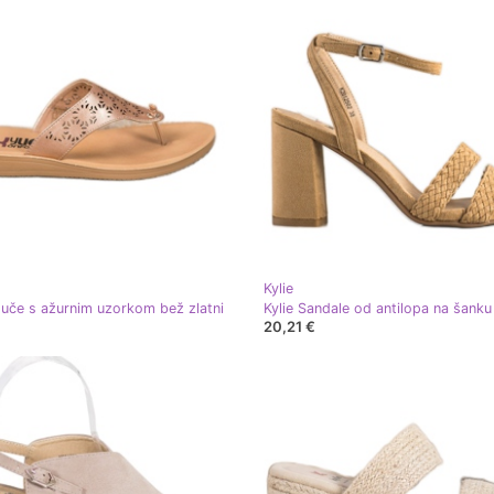
Kylie
puče s ažurnim uzorkom bež zlatni
Kylie Sandale od antilopa na šanku
20,21 €