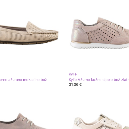
Kylie
žerne ažurane mokasine bež
Kylie Ažurne kožne cipele bež zlatn
31,36 €