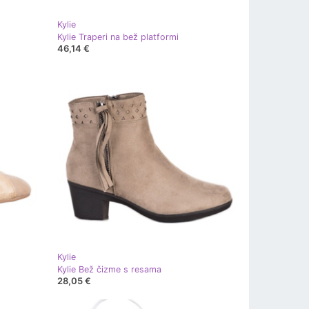
Kylie
Kylie Traperi na bež platformi
46,14 €
Kylie
Kylie Bež čizme s resama
28,05 €