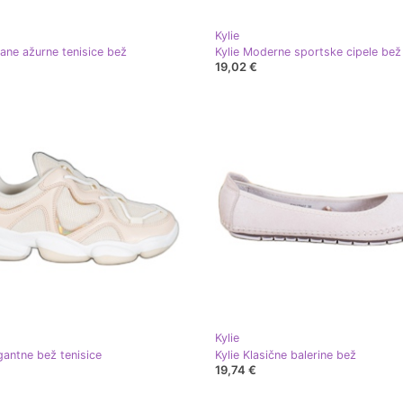
Kylie
gane ažurne tenisice bež
19,02 €
Kylie
gantne bež tenisice
Kylie Klasične balerine bež
19,74 €