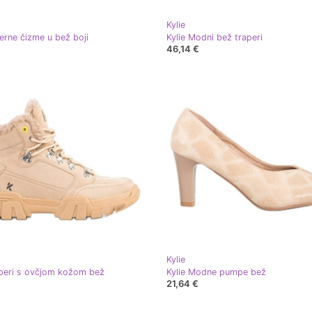
Kylie
žerne čizme u bež boji
Kylie Modni bež traperi
46,14 €
Kylie
aperi s ovčjom kožom bež
Kylie Modne pumpe bež
21,64 €