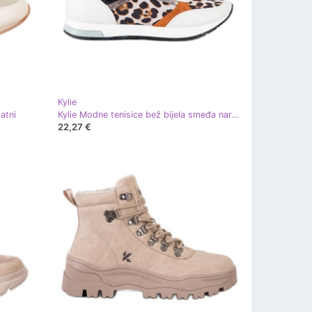
Kylie
atni
Kylie Modne tenisice bež bijela smeđa narančasta zlatni
22,27 €