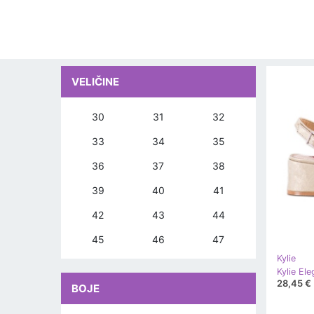
VELIČINE
30
31
32
33
34
35
36
37
38
39
40
41
42
43
44
45
46
47
Kylie
28,45 €
BOJE