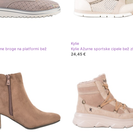
Kylie
žne broge na platformi bež
Kylie Ažurne sportske cipele bež zl
24,45 €