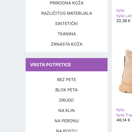
PRIRODNA KOŽA
Kylie
RAZLIČITOG MATERIJALA
Kylie Le
22,36 €
SINTETIČKI
TKANINA
ZRNASTA KOŽA
VRSTA POTPETICE
BEZ PETE
BLOK PETA
DRUGO
Kylie
NA KLIN
Kylie Tr
46,14 €
NA PERONU
NA POSTU