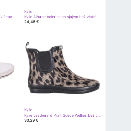
Kylie
Kylie Moderne sportske cipele bež višebojan
Kylie Ažurne balerine sa sjajem bež zlatni
24,45 €
Kylie
Kylie Leatherard Print Suede Wellies bež crna
33,29 €