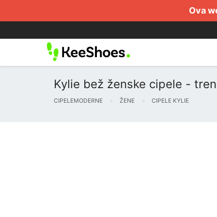
Ova we
Kylie bež ženske cipele - tre
CIPELEMODERNE
ŽENE
CIPELE KYLIE