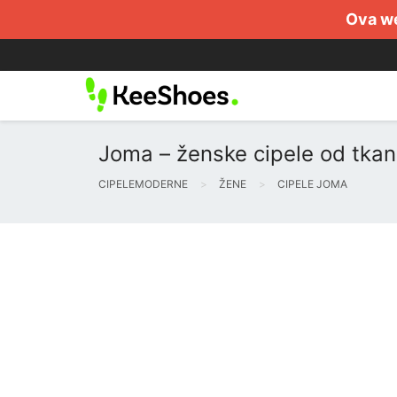
Ova we
Joma – ženske cipele od tkan
CIPELEMODERNE
ŽENE
CIPELE JOMA