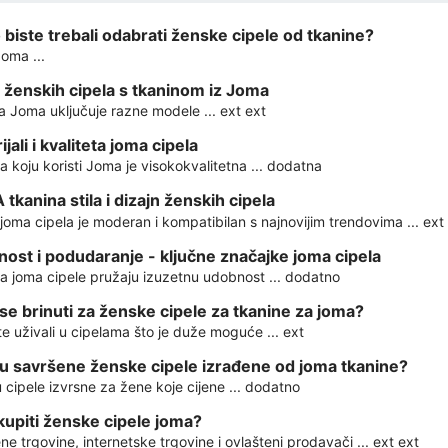
 biste trebali odabrati ženske cipele od tkanine?
oma ...
 ženskih cipela s tkaninom iz Joma
 Joma uključuje razne modele ... ext ext
jali i kvaliteta joma cipela
a koju koristi Joma je visokokvalitetna ... dodatna
tkanina stila i dizajn ženskih cipela
 joma cipela je moderan i kompatibilan s najnovijim trendovima ... ext
ost i podudaranje - ključne značajke joma cipela
a joma cipele pružaju izuzetnu udobnost ... dodatno
se brinuti za ženske cipele za tkanine za joma?
te uživali u cipelama što je duže moguće ... ext
u savršene ženske cipele izrađene od joma tkanine?
 cipele izvrsne za žene koje cijene ... dodatno
kupiti ženske cipele joma?
e trgovine, internetske trgovine i ovlašteni prodavači ... ext ext