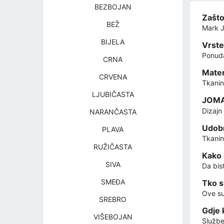
BEZBOJAN
Zašto
BEŽ
Mark J
BIJELA
Vrste
Ponuda
CRNA
Materi
CRVENA
Tkanin
LJUBIČASTA
JOMA 
Dizajn
NARANČASTA
Udobn
PLAVA
Tkanin
RUŽIČASTA
Kako 
SIVA
Da bis
SMEĐA
Tko s
Ove su
SREBRO
Gdje 
VIŠEBOJAN
Služben