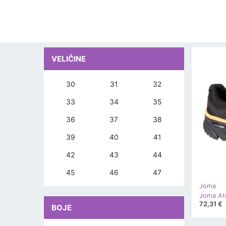
VELIČINE
30
31
32
33
34
35
36
37
38
39
40
41
42
43
44
45
46
47
Joma
72,31 €
BOJE