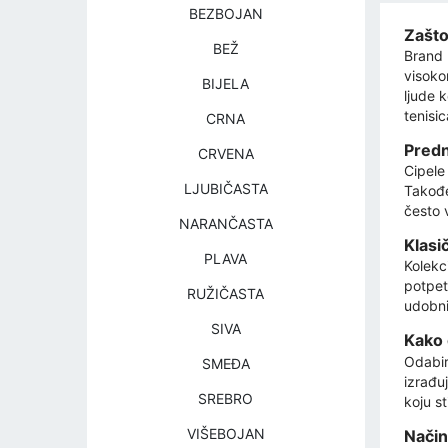
BEZBOJAN
Zašto
BEŽ
Brand 
visokom
BIJELA
ljude 
tenisi
CRNA
Predn
CRVENA
Cipele
LJUBIČASTA
Također
često 
NARANČASTA
Klasi
PLAVA
Kolekc
potpet
RUŽIČASTA
udobni
SIVA
Kako 
Odabir 
SMEĐA
izrađu
SREBRO
koju st
VIŠEBOJAN
Način