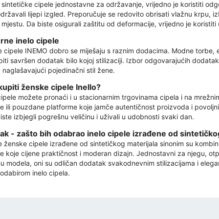
 sintetičke cipele jednostavne za održavanje, vrijedno je koristiti od
državali lijepi izgled. Preporučuje se redovito obrisati vlažnu krpu, i
jestu. Da biste osigurali zaštitu od deformacije, vrijedno je koristit
ne inelo cipele
 cipele INEMO dobro se miješaju s raznim dodacima. Modne torbe, e
iti savršen dodatak bilo kojoj stilizaciji. Izbor odgovarajućih doda
, naglašavajući pojedinačni stil žene.
kupiti ženske cipele Inello?
 cipele možete pronaći i u stacionarnim trgovinama cipela i na mrežn
e ili pouzdane platforme koje jamče autentičnost proizvoda i povoljnih 
ste izbjegli pogrešnu veličinu i uživali u udobnosti svaki dan.
ak - zašto bih odabrao inelo cipele izrađene od sintetičko
 ženske cipele izrađene od sintetičkog materijala sinonim su kombiniran
e koje cijene praktičnost i moderan dizajn. Jednostavni za njegu, ot
u modela, oni su odličan dodatak svakodnevnim stilizacijama i elega
 odabirom inelo cipela.