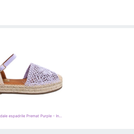
Ažur sandale espadrile Premat Purple - Inello ljubičasta