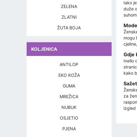
Iako je
ZELENA
duže o
suhom m
ZLATNI
Moder
ŽUTA BOJA
Ženske
mogu b
cjeline
KOLJENICA
Gdje 
Inello
ANTILOP
stranic
kako bi
EKO KOŽA
Sažet
GUMA
Ženske
za žen
MREŽICA
raspon
NUBUK
izgled
OSJETIO
PJENA