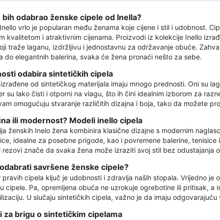
 bih odabrao ženske cipele od Inella?
Inello vrlo je popularan među ženama koje cijene i stil i udobnost. C
 kvalitetom i atraktivnim cijenama. Proizvodi iz kolekcije Inello izrađ
koji traže laganu, izdržljivu i jednostavnu za održavanje obuće. Zahv
ca do elegantnih balerina, svaka će žena pronaći nešto za sebe.
osti odabira sintetičkih cipela
 izrađene od sintetičkog materijala imaju mnogo prednosti. Oni su lag
 su lako čisti i otporni na vlagu, što ih čini idealnim izborom za razn
vam omogućuju stvaranje različitih dizajna i boja, tako da možete pr
čna ili modernost? Modeli inello cipela
ija ženskih Inelo žena kombinira klasične dizajne s modernim naglas
ice, idealne za posebne prigode, kao i povremene balerine, tenisice i
 rezovi znače da svaka žena može izraziti svoj stil bez odustajanja 
odabrati savršene ženske cipele?
pravih cipela ključ je udobnosti i zdravlja naših stopala. Vrijedno je obr
ju cipele. Pa, opremljena obuća ne uzrokuje ogrebotine ili pritisak, a
ilizaciju. U slučaju sintetičkih cipela, važno je da imaju odgovarajuću 
i za brigu o sintetičkim cipelama