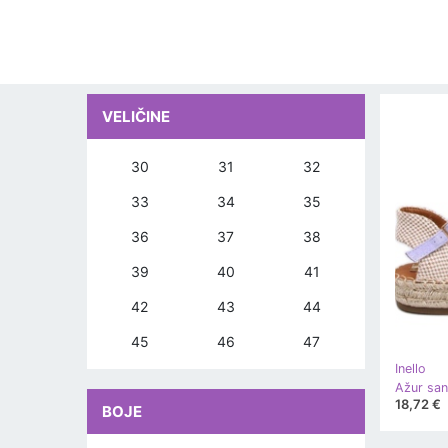
VELIČINE
30
31
32
33
34
35
36
37
38
39
40
41
42
43
44
45
46
47
Inello
18,72 €
BOJE