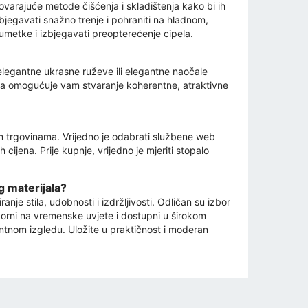
govarajuće metode čišćenja i skladištenja kako bi ih
zbjegavati snažno trenje i pohraniti na hladnom,
i umetke i izbjegavati preopterećenje cipela.
legantne ukrasne ruževe ili elegantne naočale
taka omogućuje vam stvaranje koherentne, atraktivne
im trgovinama. Vrijedno je odabrati službene web
cijena. Prije kupnje, vrijedno je mjeriti stopalo
g materijala?
je stila, udobnosti i izdržljivosti. Odličan su izbor
porni na vremenske uvjete i dostupni u širokom
ntnom izgledu. Uložite u praktičnost i moderan