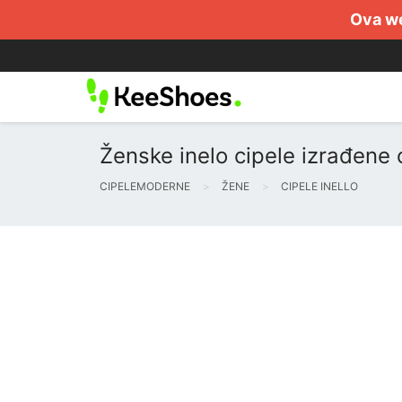
Ova we
Ženske inelo cipele izrađene o
CIPELEMODERNE
ŽENE
CIPELE INELLO