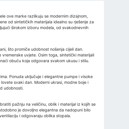
ipele ove marke razlikuju se modernim dizajnom,
ene od sintetičkih materijala idealno su rješenje za
aljujući širokom izboru modela, od svakodnevnih
ani, što promiče udobnost nošenja cijeli dan.
e vremenske uvjete. Osim toga, sintetički materijali
onaći obuću koja odgovara svakom ukusu i stilu.
cima. Ponuda uključuje i elegantne pumpe i visoke
 lovete svaki dan. Moderni ukrasi, modne boje i
od udobnosti.
atiti pažnju na veličinu, oblik i materijal iz kojih se
 istodobno je dovoljno elegantna da nadopuni bilo
ventilaciju i odgovaraju oblika stopala.