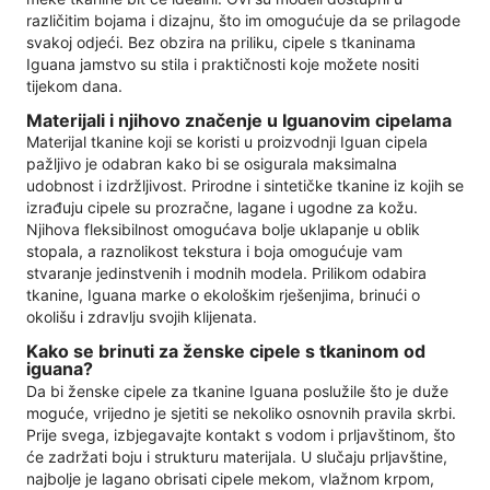
različitim bojama i dizajnu, što im omogućuje da se prilagode
svakoj odjeći. Bez obzira na priliku, cipele s tkaninama
Iguana jamstvo su stila i praktičnosti koje možete nositi
tijekom dana.
Materijali i njihovo značenje u Iguanovim cipelama
Materijal tkanine koji se koristi u proizvodnji Iguan cipela
pažljivo je odabran kako bi se osigurala maksimalna
udobnost i izdržljivost. Prirodne i sintetičke tkanine iz kojih se
izrađuju cipele su prozračne, lagane i ugodne za kožu.
Njihova fleksibilnost omogućava bolje uklapanje u oblik
stopala, a raznolikost tekstura i boja omogućuje vam
stvaranje jedinstvenih i modnih modela. Prilikom odabira
tkanine, Iguana marke o ekološkim rješenjima, brinući o
okolišu i zdravlju svojih klijenata.
Kako se brinuti za ženske cipele s tkaninom od
iguana?
Da bi ženske cipele za tkanine Iguana poslužile što je duže
moguće, vrijedno je sjetiti se nekoliko osnovnih pravila skrbi.
Prije svega, izbjegavajte kontakt s vodom i prljavštinom, što
će zadržati boju i strukturu materijala. U slučaju prljavštine,
najbolje je lagano obrisati cipele mekom, vlažnom krpom,