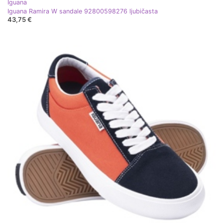
Iguana
Iguana Ramira W sandale 92800598276 ljubičasta
43,75 €