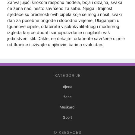
Zahvaljujući širokom rasponu modela, boja i dizajna, svaka
će žena naći nešto savršeno za sebe. Njega i trajnost
sljedeće su prednosti ovih cipela koje se mogu nositi svaki
dan za posebne prigode i slobodno vrijeme. Ulaganjem u
Iguanove cipele, odabirete visokokvalitetnog i modernog
izgleda koji će dodati samopouzdanje i naglasiti vaš
jedinstveni stil. Dakle, ne čekajte, odaberite savršene cipele
od tkanine i uživajte u njihovim čarima svaki dan.
KATEGORIJE
djeca
žene
Muškarci
Sport
O KEESHOES