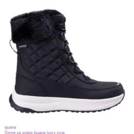
Iguana
Čizme za snijeg Iguana Ivory crna