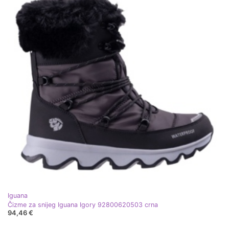
Iguana
Čizme za snijeg Iguana Igory 92800620503 crna
94,46 €