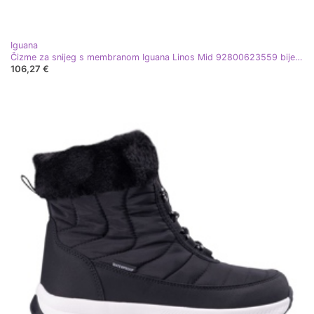
Iguana
Čizme za snijeg s membranom Iguana Linos Mid 92800623559 bijele bijela
106,27 €