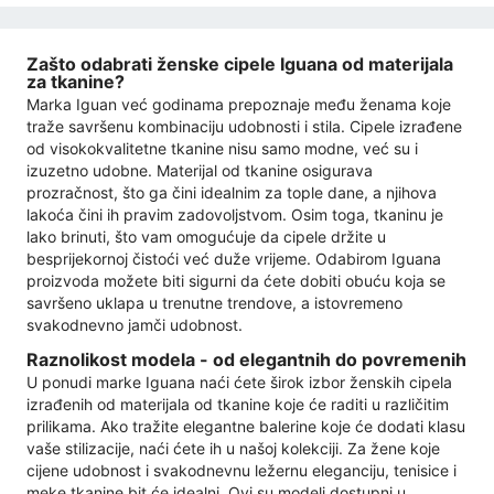
Zašto odabrati ženske cipele Iguana od materijala
za tkanine?
Marka Iguan već godinama prepoznaje među ženama koje
traže savršenu kombinaciju udobnosti i stila. Cipele izrađene
od visokokvalitetne tkanine nisu samo modne, već su i
izuzetno udobne. Materijal od tkanine osigurava
prozračnost, što ga čini idealnim za tople dane, a njihova
lakoća čini ih pravim zadovoljstvom. Osim toga, tkaninu je
lako brinuti, što vam omogućuje da cipele držite u
besprijekornoj čistoći već duže vrijeme. Odabirom Iguana
proizvoda možete biti sigurni da ćete dobiti obuću koja se
savršeno uklapa u trenutne trendove, a istovremeno
svakodnevno jamči udobnost.
Raznolikost modela - od elegantnih do povremenih
U ponudi marke Iguana naći ćete širok izbor ženskih cipela
izrađenih od materijala od tkanine koje će raditi u različitim
prilikama. Ako tražite elegantne balerine koje će dodati klasu
vaše stilizacije, naći ćete ih u našoj kolekciji. Za žene koje
cijene udobnost i svakodnevnu ležernu eleganciju, tenisice i
meke tkanine bit će idealni. Ovi su modeli dostupni u