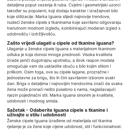
detaljima poput vezenja ili ruba. Cvjetni i geometrijski uzorci
također su popularni, koji dodaju karakter i izražajnost bilo
koje stilizacije. Marka Iguana slijedi najnovije trendove,
nudeći ženske cipele s tkaninama koje savršeno odgovaraju
trenutnom modnom izgledu, kombinirajući moderan izgled s
udobnošću i izdržljivošću.
Zašto vrijedi ulagati u cipele od tkanine iguana?
Ulaganje u ženske cipele Iguana s materijalnom tkaninom
odluka je koja donosi mnoge prednosti. Visoka kvaliteta
izrade jamči dugotrajnu upotrebu, a širok raspon modela
omogućuje vam da uskladite obuću s bilo kojim stilom i
prilikom. Osim toga, ove su cipele lagane, prozračne i
jednostavne za brigu, što ih čini savršenim izborom svaki
dan. Briga o detaljima i najnovijim trendovima znači da svaka
žena može pronaći nešto posebno s nama, naglašavajući
njezin pojedinačni stil. Marka Iguana sinonim je kvalitete,
udobnosti i modnog smisla.
Sažetak - Odaberite Iguana cipele s tkanine i
uživajte u stilu i udobnosti
Ženske cipele Iguana izrađene od materijala od tkanina
rješenje je za žene koje cijene udobnost, stil i funkcionalnost.