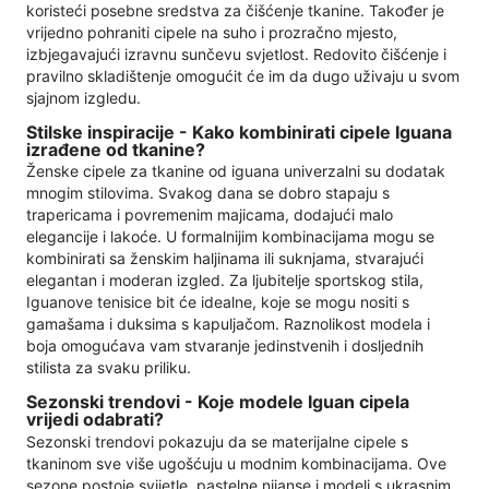
koristeći posebne sredstva za čišćenje tkanine. Također je
vrijedno pohraniti cipele na suho i prozračno mjesto,
izbjegavajući izravnu sunčevu svjetlost. Redovito čišćenje i
pravilno skladištenje omogućit će im da dugo uživaju u svom
sjajnom izgledu.
Stilske inspiracije - Kako kombinirati cipele Iguana
izrađene od tkanine?
Ženske cipele za tkanine od iguana univerzalni su dodatak
mnogim stilovima. Svakog dana se dobro stapaju s
trapericama i povremenim majicama, dodajući malo
elegancije i lakoće. U formalnijim kombinacijama mogu se
kombinirati sa ženskim haljinama ili suknjama, stvarajući
elegantan i moderan izgled. Za ljubitelje sportskog stila,
Iguanove tenisice bit će idealne, koje se mogu nositi s
gamašama i duksima s kapuljačom. Raznolikost modela i
boja omogućava vam stvaranje jedinstvenih i dosljednih
stilista za svaku priliku.
Sezonski trendovi - Koje modele Iguan cipela
vrijedi odabrati?
Sezonski trendovi pokazuju da se materijalne cipele s
tkaninom sve više ugošćuju u modnim kombinacijama. Ove
sezone postoje svijetle, pastelne nijanse i modeli s ukrasnim