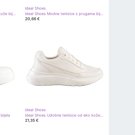
Ideal Shoes
Ideal Shoes Bijele tenisice od eko kože bijela crna
Ideal Shoes Modne tenisice s prugama bijela ružičasta
20,66 €
Ideal Shoes
bijela
Ideal Shoes Udobne tenisice od eko kože bež
21,35 €