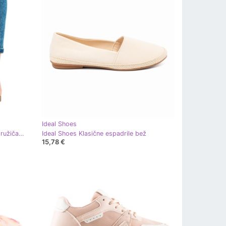
Ideal Shoes
Ideal Shoes Elegantne bež papuče ružičasta
Ideal Shoes Klasične espadrile bež
15,78 €