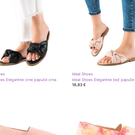
oes
Ideal Shoes
oes Elegantne crne papuče crna
18,83 €