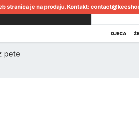
b stranica je na prodaju. Kontakt:
contact@keesho
DJECA
Ž
z pete