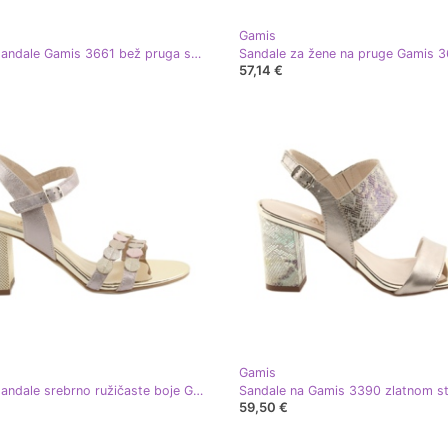
Gamis
Ženske sandale Gamis 3661 bež pruga smeđa žuta boja
57,14 €
Gamis
Ženske sandale srebrno ružičaste boje Gamis 3658 siva žuta boja ružičasta
59,50 €