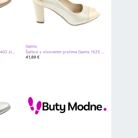
Gamis
Ženske balerinke elastična Gamis 1402 zlato zlatni
Šatlovi s otvorenim prstima Gamis 1525 bež zlatni
41,89 €