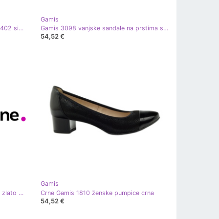
Gamis
Ženske balerinke elastična Gamis 1402 siva višebojan
Gamis 3098 vanjske sandale na prstima siva
54,52 €
Gamis
Ženske balerinke vaga Gamis 1402 zlato smeđa žuta boja
Crne Gamis 1810 ženske pumpice crna
54,52 €