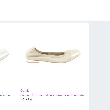
Gamis
Gamis Udobne balerinke od srebrne kože srebro siva
Gamis Udobne zlatne kožne balerinke zlatni
54,74 €