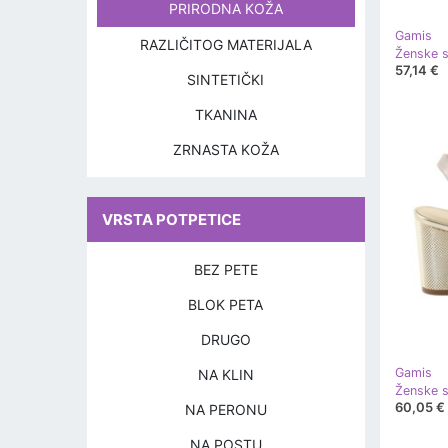
PRIRODNA KOŽA
Gamis
RAZLIČITOG MATERIJALA
57,14 €
SINTETIČKI
TKANINA
ZRNASTA KOŽA
VRSTA POTPETICE
BEZ PETE
BLOK PETA
DRUGO
Gamis
NA KLIN
60,05 €
NA PERONU
NA POSTU