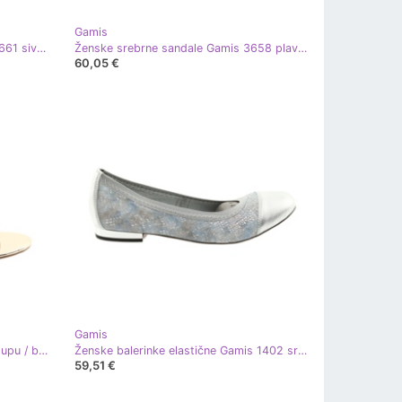
Gamis
Sandale za žene na pruge Gamis 3661 sivi biser siva
Ženske srebrne sandale Gamis 3658 plava siva ružičasta
60,05 €
Gamis
Sandale na Gamis 3390 zlatnom stupu / benzinskom gmazu zlatni
Ženske balerinke elastične Gamis 1402 srebrne plava
59,51 €