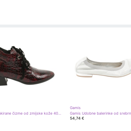
Gamis
Gamis Lakirane čizme od zmijske kože 4055 crna crvena
54,74 €