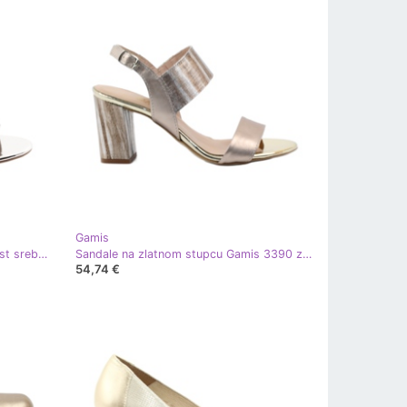
Gamis
Ženske sandale na Gamis 3390 post srebro siva
Sandale na zlatnom stupcu Gamis 3390 zlatni
54,74 €