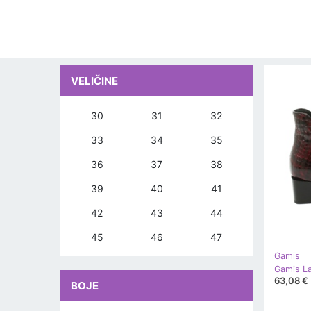
VELIČINE
30
31
32
33
34
35
36
37
38
39
40
41
42
43
44
45
46
47
Gamis
63,08 €
BOJE