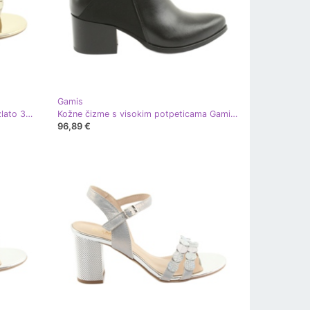
Gamis
Gamis Ženske kožne sandale bež/zlato 3936
Kožne čizme s visokim potpeticama Gamis 3815 crna
96,89 €