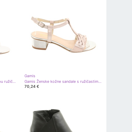
Gamis
Kožne sandale na Gamis 3949 stupu ružičasta siva
Gamis Ženske kožne sandale s ružičastim srebrom 39366 ružičasta
70,24 €