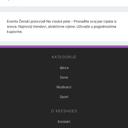
Evento Ženski proizvodi Na visoke pete - Pronađite svoj par cipela iz
snova. Najnoviji trendovi, atraktivne cijene. Uživajte u pogodnostima
kupovine.
KATEGORIJE
djeca
žene
Muškarci
Sport
O KEESHOES
Kontakt