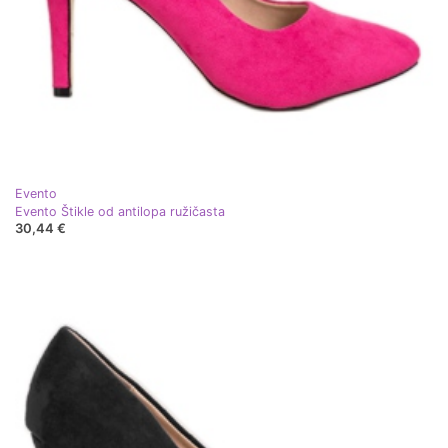
Evento
Evento Štikle od antilopa ružičasta
30,44 €