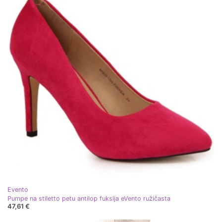
Evento
Pumpe na stiletto petu antilop fuksija eVento ružičasta
47,61 €