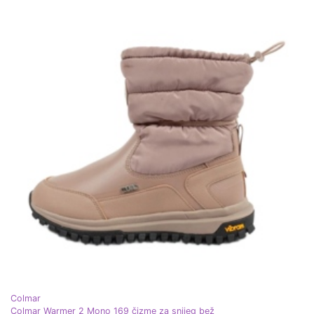
Colmar
Colmar Warmer 2 Mono 169 čizme za snijeg bež