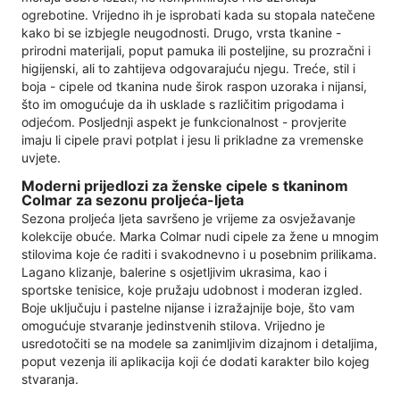
ogrebotine. Vrijedno ih je isprobati kada su stopala natečene
kako bi se izbjegle neugodnosti. Drugo, vrsta tkanine -
prirodni materijali, poput pamuka ili posteljine, su prozračni i
higijenski, ali to zahtijeva odgovarajuću njegu. Treće, stil i
boja - cipele od tkanina nude širok raspon uzoraka i nijansi,
što im omogućuje da ih usklade s različitim prigodama i
odjećom. Posljednji aspekt je funkcionalnost - provjerite
imaju li cipele pravi potplat i jesu li prikladne za vremenske
uvjete.
Moderni prijedlozi za ženske cipele s tkaninom
Colmar za sezonu proljeća-ljeta
Sezona proljeća ljeta savršeno je vrijeme za osvježavanje
kolekcije obuće. Marka Colmar nudi cipele za žene u mnogim
stilovima koje će raditi i svakodnevno i u posebnim prilikama.
Lagano klizanje, balerine s osjetljivim ukrasima, kao i
sportske tenisice, koje pružaju udobnost i moderan izgled.
Boje uključuju i pastelne nijanse i izražajnije boje, što vam
omogućuje stvaranje jedinstvenih stilova. Vrijedno je
usredotočiti se na modele sa zanimljivim dizajnom i detaljima,
poput vezenja ili aplikacija koji će dodati karakter bilo kojeg
stvaranja.