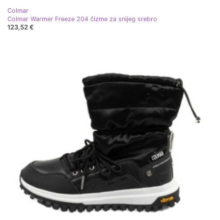
Colmar
Colmar Warmer Freeze 204 čizme za snijeg srebro
123,52 €