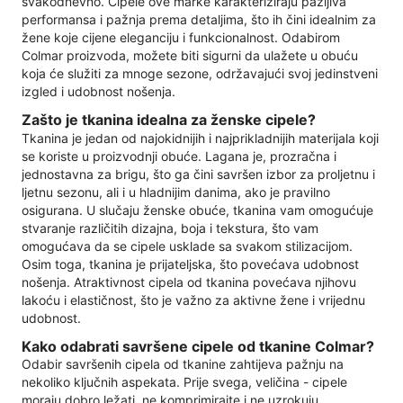
svakodnevno. Cipele ove marke karakteriziraju pažljiva
performansa i pažnja prema detaljima, što ih čini idealnim za
žene koje cijene eleganciju i funkcionalnost. Odabirom
Colmar proizvoda, možete biti sigurni da ulažete u obuću
koja će služiti za mnoge sezone, održavajući svoj jedinstveni
izgled i udobnost nošenja.
Zašto je tkanina idealna za ženske cipele?
Tkanina je jedan od najokidnijih i najprikladnijih materijala koji
se koriste u proizvodnji obuće. Lagana je, prozračna i
jednostavna za brigu, što ga čini savršen izbor za proljetnu i
ljetnu sezonu, ali i u hladnijim danima, ako je pravilno
osigurana. U slučaju ženske obuće, tkanina vam omogućuje
stvaranje različitih dizajna, boja i tekstura, što vam
omogućava da se cipele usklade sa svakom stilizacijom.
Osim toga, tkanina je prijateljska, što povećava udobnost
nošenja. Atraktivnost cipela od tkanina povećava njihovu
lakoću i elastičnost, što je važno za aktivne žene i vrijednu
udobnost.
Kako odabrati savršene cipele od tkanine Colmar?
Odabir savršenih cipela od tkanine zahtijeva pažnju na
nekoliko ključnih aspekata. Prije svega, veličina - cipele
moraju dobro ležati, ne komprimirajte i ne uzrokuju