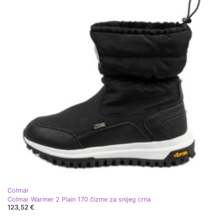
Colmar
Colmar Warmer 2 Plain 170 čizme za snijeg crna
123,52 €