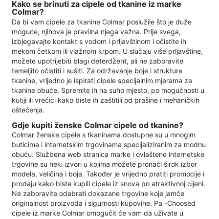
Kako se brinuti za cipele od tkanine iz marke
Colmar?
Da bi vam cipele za tkanine Colmar poslužile što je duže
moguće, njihova je pravilna njega važna. Prije svega,
izbjegavajte kontakt s vodom i prljavštinom i očistite ih
mekom četkom ili vlažnom krpom. U slučaju više prljavštine,
možete upotrijebiti blagi deterdžent, ali ne zaboravite
temeljito očistiti i sušiti. Za održavanje boje i strukture
tkanine, vrijedno je ispirati cipele specijalnim mjerama za
tkanine obuće. Spremite ih na suho mjesto, po mogućnosti u
kutiji ili vrećici kako biste ih zaštitili od prašine i mehaničkih
oštećenja.
Gdje kupiti ženske Colmar cipele od tkanine?
Colmar ženske cipele s tkaninama dostupne su u mnogim
buticima i internetskim trgovinama specijaliziranim za modnu
obuću. Službena web stranica marke i ovlaštene internetske
trgovine su neki izvori u kojima možete pronaći širok izbor
modela, veličina i boja. Također je vrijedno pratiti promocije i
prodaju kako biste kupili cipele iz snova po atraktivnoj cijeni.
Ne zaboravite odabrati dokazane trgovine koje jamče
originalnost proizvoda i sigurnosti kupovine. Pa -Choosed
cipele iz marke Colmar omogućit će vam da uživate u