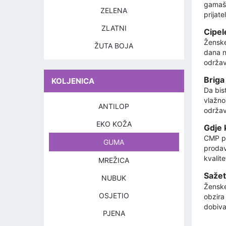
gamaša
ZELENA
prijatel
ZLATNI
Cipel
Ženske
ŽUTA BOJA
dana n
održav
Briga
KOLJENICA
Da bist
vlažno
ANTILOP
održav
EKO KOŽA
Gdje 
CMP pr
GUMA
prodav
kvalite
MREŽICA
Sažet
NUBUK
Ženske
OSJETIO
obzira
dobiva
PJENA