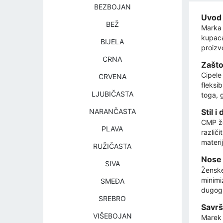
BEZBOJAN
Uvod
BEŽ
Marka 
kupaca
BIJELA
proizv
CRNA
Zašto
Cipele
CRVENA
fleksib
LJUBIČASTA
toga, 
NARANČASTA
Stil 
CMP že
PLAVA
različ
materij
RUŽIČASTA
Nose 
SIVA
Ženske
minimi
SMEĐA
dugog 
SREBRO
Savrš
VIŠEBOJAN
Marek 