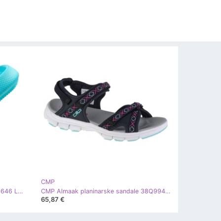
CMP
CMP zaklopke Belem Slipper 3Q90646 L915 plava
CMP Almaak planinarske sandale 38Q9946-33UL plava
65,87 €