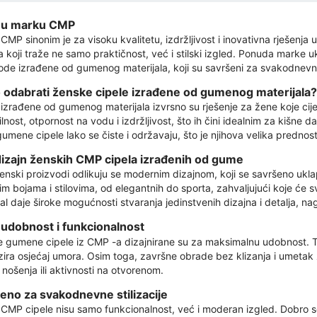
 u marku CMP
CMP sinonim je za visoku kvalitetu, izdržljivost i inovativna rješenja
 koji traže ne samo praktičnost, već i stilski izgled. Ponuda marke u
ode izrađene od gumenog materijala, koji su savršeni za svakodnevne
 odabrati ženske cipele izrađene od gumenog materijala?
 izrađene od gumenog materijala izvrsno su rješenje za žene koje ci
ilnost, otpornost na vodu i izdržljivost, što ih čini idealnim za kišne
gumene cipele lako se čiste i održavaju, što je njihova velika predno
i dizajn ženskih CMP cipela izrađenih od gume
nski proizvodi odlikuju se modernim dizajnom, koji se savršeno ukl
itim bojama i stilovima, od elegantnih do sporta, zahvaljujući koje ć
al daje široke mogućnosti stvaranja jedinstvenih dizajna i detalja, nag
udobnost i funkcionalnost
 gumene cipele iz CMP -a dizajnirane su za maksimalnu udobnost. Too
zira osjećaj umora. Osim toga, završne obrade bez klizanja i umetak z
nošenja ili aktivnosti na otvorenom.
eno za svakodnevne stilizacije
CMP cipele nisu samo funkcionalnost, već i moderan izgled. Dobro 