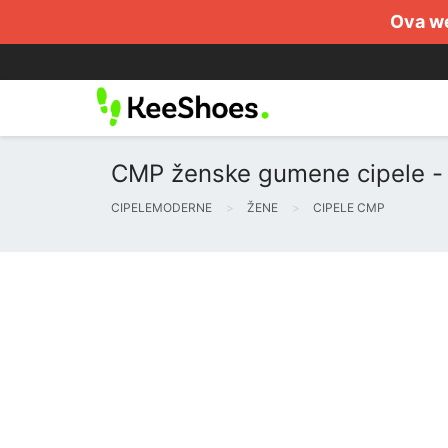
Ova we
CMP ženske gumene cipele - 
CIPELEMODERNE
ŽENE
CIPELE CMP