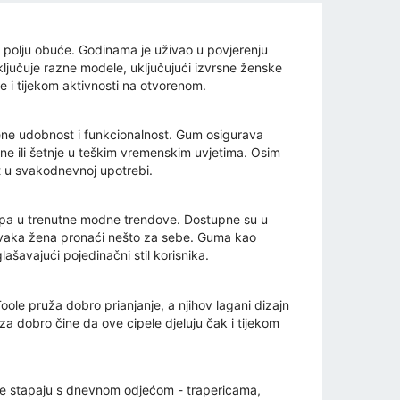
 u polju obuće. Godinama je uživao u povjerenju
ključuje razne modele, uključujući izvrsne ženske
 i tijekom aktivnosti na otvorenom.
jene udobnost i funkcionalnost. Gum osigurava
 dane ili šetnje u teškim vremenskim uvjetima. Osim
st u svakodnevnoj upotrebi.
apa u trenutne modne trendove. Dostupne su u
e svaka žena pronaći nešto za sebe. Guma kao
lašavajući pojedinačni stil korisnika.
le pruža dobro prianjanje, a njihov lagani dizajn
a dobro čine da ove cipele djeluju čak i tijekom
se stapaju s dnevnom odjećom - trapericama,