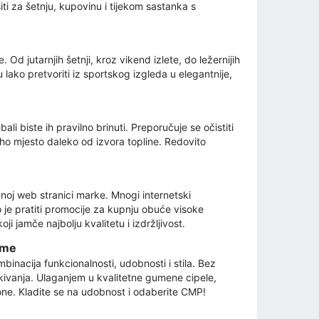
i za šetnju, kupovinu i tijekom sastanka s
d jutarnjih šetnji, kroz vikend izlete, do ležernijih
lako pretvoriti iz sportskog izgleda u elegantnije,
li biste ih pravilno brinuti. Preporučuje se očistiti
ho mjesto daleko od izvora topline. Redovito
oj web stranici marke. Mnogi internetski
o je pratiti promocije za kupnju obuće visoke
ji jamče najbolju kvalitetu i izdržljivost.
ume
acija funkcionalnosti, udobnosti i stila. Bez
čekivanja. Ulaganjem u kvalitetne gumene cipele,
zone. Kladite se na udobnost i odaberite CMP!