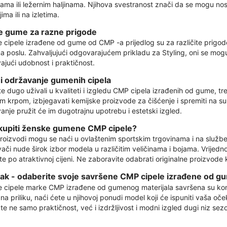
ma ili ležernim haljinama. Njihova svestranost znači da se mogu nosit
jima ili na izletima.
e gume za razne prigode
 cipele izrađene od gume od CMP -a prijedlog su za različite prigode. O
a poslu. Zahvaljujući odgovarajućem prikladu za Styling, oni se mogu 
ajući udobnost i praktičnost.
 i održavanje gumenih cipela
e dugo uživali u kvaliteti i izgledu CMP cipela izrađenih od gume, treba
m krpom, izbjegavati kemijske proizvode za čišćenje i spremiti na su
anje pružit će im dugotrajnu upotrebu i estetski izgled.
kupiti ženske gumene CMP cipele?
oizvodi mogu se naći u ovlaštenim sportskim trgovinama i na služben
ači nude širok izbor modela u različitim veličinama i bojama. Vrijedn
te po atraktivnoj cijeni. Ne zaboravite odabrati originalne proizvode ko
ak - odaberite svoje savršene CMP cipele izrađene od g
 cipele marke CMP izrađene od gumenog materijala savršena su kombin
 na priliku, naći ćete u njihovoj ponudi model koji će ispuniti vaša o
te ne samo praktičnost, već i izdržljivost i modni izgled dugi niz se