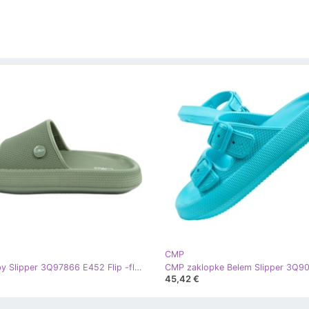
CMP
CMP Ruby Slipper 3Q97866 E452 Flip -flops zelena
45,42 €