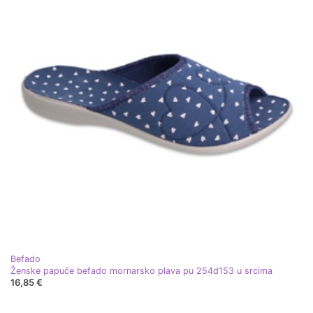
Befado
Ženske papuče befado mornarsko plava pu 254d153 u srcima
16,85 €