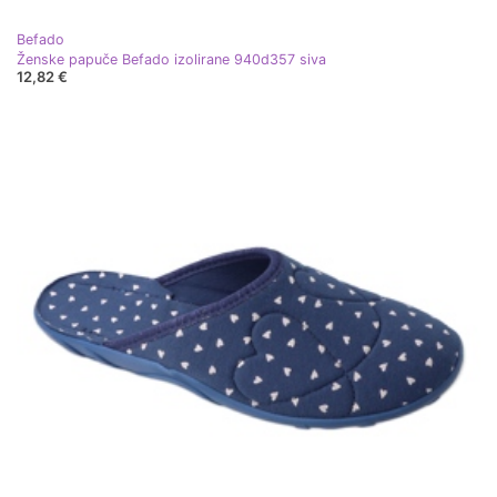
Befado
Ženske papuče Befado izolirane 940d357 siva
12,82 €