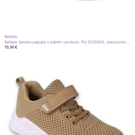
Befado
Befado ženske papuče s biljnim uzorkom, PU 551D003, plavo/crno crna
15,16 €