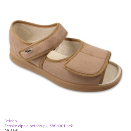
Befado
Ženske cipele befado pU 589d001 bež
29,81 €