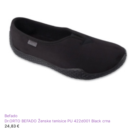
Befado
Dr.ORTO BEFADO Ženske tenisice PU 422d001 Black crna
24,83 €