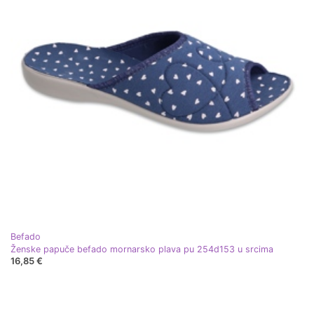
Befado
Ženske papuče befado mornarsko plava pu 254d153 u srcima
16,85 €