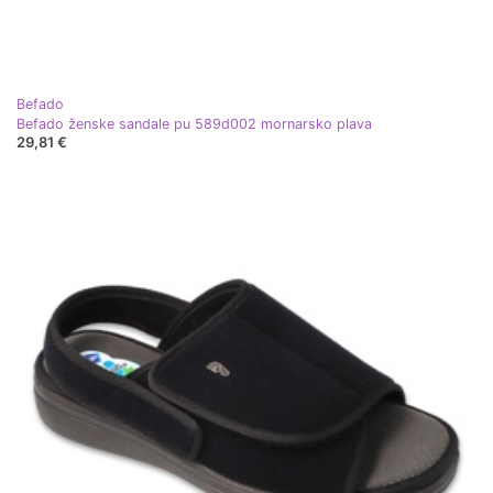
Befado
Befado ženske sandale pu 589d002 mornarsko plava
29,81 €