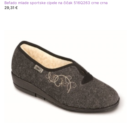
Befado mlade sportske cipele na čičak 516Q263 crne crna
29,31 €