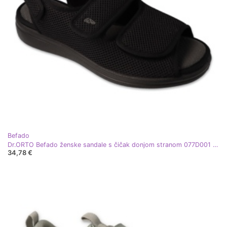
Befado
Dr.ORTO Befado ženske sandale s čičak donjom stranom 077D001 crne crna
34,78 €