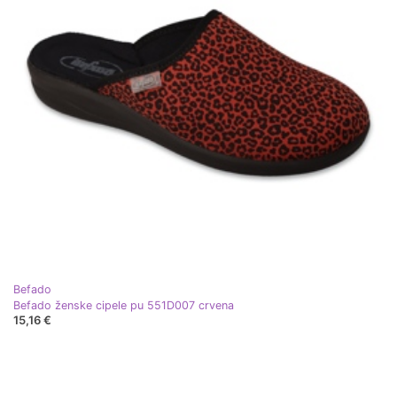
Befado
Befado ženske cipele pu 551D007 crvena
15,16 €