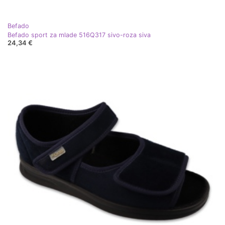
Befado
Befado sport za mlade 516Q317 sivo-roza siva
24,34 €