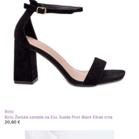
Boto
Boto Ženske sandale na Eco Suede Post Black Elirae crna
20,80 €