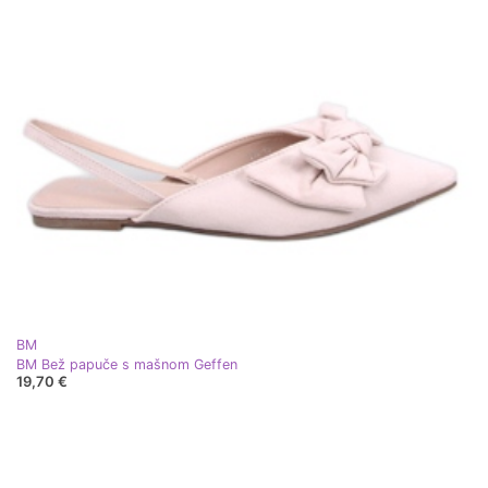
BM
BM Bež papuče s mašnom Geffen
19,70 €