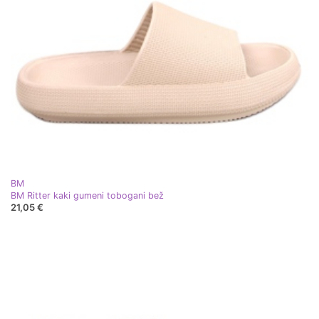
BM
BM Ritter kaki gumeni tobogani bež
21,05 €