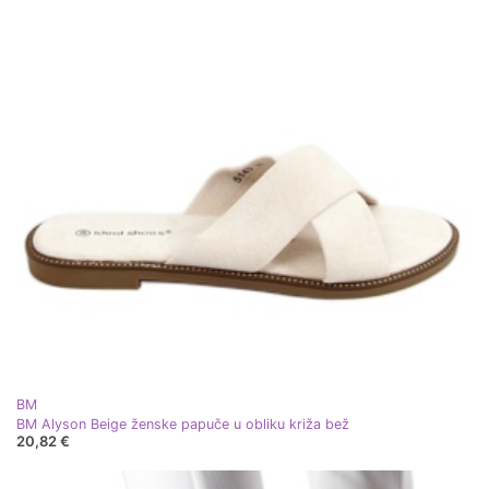
BM
BM Alyson Beige ženske papuče u obliku križa bež
20,82 €