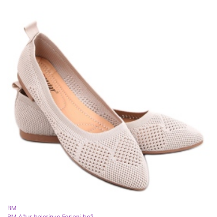
BM
BM Ažur balerinke Forlani bež