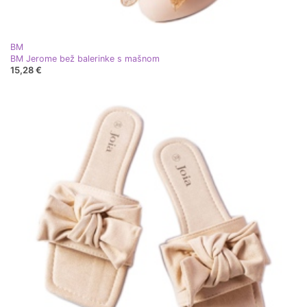
BM
BM Jerome bež balerinke s mašnom
15,28 €