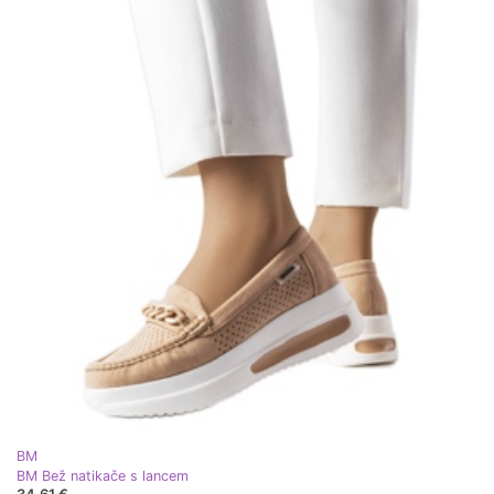
BM
BM Bež natikače s lancem
34,61 €