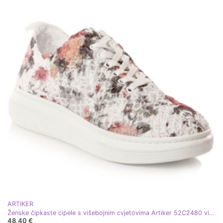
ARTIKER
Ženske čipkaste cipele s višebojnim cvjetovima Artiker 52C2480 višebojan
48,40 €