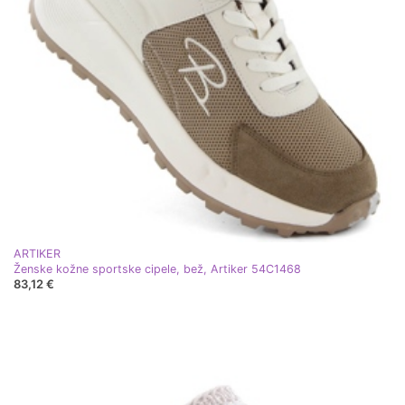
ARTIKER
Ženske kožne sportske cipele, bež, Artiker 54C1468
83,12 €