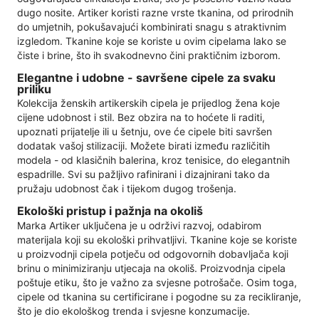
dugo nosite. Artiker koristi razne vrste tkanina, od prirodnih
do umjetnih, pokušavajući kombinirati snagu s atraktivnim
izgledom. Tkanine koje se koriste u ovim cipelama lako se
čiste i brine, što ih svakodnevno čini praktičnim izborom.
Elegantne i udobne - savršene cipele za svaku
priliku
Kolekcija ženskih artikerskih cipela je prijedlog žena koje
cijene udobnost i stil. Bez obzira na to hoćete li raditi,
upoznati prijatelje ili u šetnju, ove će cipele biti savršen
dodatak vašoj stilizaciji. Možete birati između različitih
modela - od klasičnih balerina, kroz tenisice, do elegantnih
espadrille. Svi su pažljivo rafinirani i dizajnirani tako da
pružaju udobnost čak i tijekom dugog trošenja.
Ekološki pristup i pažnja na okoliš
Marka Artiker uključena je u održivi razvoj, odabirom
materijala koji su ekološki prihvatljivi. Tkanine koje se koriste
u proizvodnji cipela potječu od odgovornih dobavljača koji
brinu o minimiziranju utjecaja na okoliš. Proizvodnja cipela
poštuje etiku, što je važno za svjesne potrošače. Osim toga,
cipele od tkanina su certificirane i pogodne su za recikliranje,
što je dio ekološkog trenda i svjesne konzumacije.