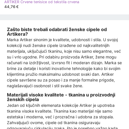
ARTIKER Crvene tenisice od tekstila crvena
44,76 €
Zašto biste trebali odabrati ženske cipele od
Artikera?
Marka Artiker sinonim je kvalitete, udobnosti i stila. U svojoj
kolekciji nudi ženske cipele izrađene od najkvalitetnijih
materijala, uključujući tkaninu, koje nisu samo elegantne, već
su i vrlo ugodne. Pri odabiru proizvoda Artiker, žene mogu
računati na izdržljivost, izvrsno fit i moderan dizajn. Marka se
brine za detalje i koristi inovativne tehnologije kako bi svojim
klijentima pružio maksimalnu udobnost svaki dan. Artiker
cipele savršene su za posao i za manje formalne prigode,
naglašavajući osobnost i stil svake žene.
Materijali visoke kvalitete - tkanina u proizvodnji
ženskih cipela
Jedan od ključnih elemenata kolekcije Artiker je upotreba
tkanina visoke kvalitete. Tkanina kao materijal nije samo
estetska i moderna, već i prozračna i udobna za stopala.
Zahvaljujući ovome, cipele od tkanina osiguravaju
odgovarajuću cirkulaciju zraka, što je posebno važno kada