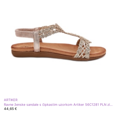
ARTIKER
Ravne ženske sandale s čipkastim uzorkom Artiker 56C1281 PLN zlatni
44,65 €