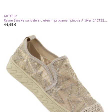
ARTIKER
Ravne ženske sandale s pletenim prugama i pinove Artiker 54C1322 Multikolor višebojan
44,65 €