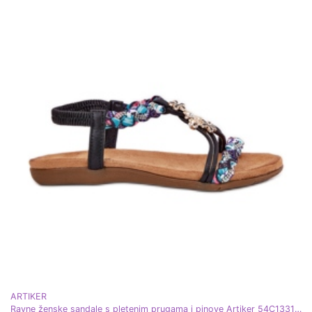
ARTIKER
Ravne ženske sandale s pletenim prugama i pinove Artiker 54C1331 Black crna