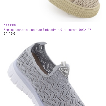
ARTIKER
Ženske espadrile umetnute čipkastim bež artikerom 56C2127
54,45 €