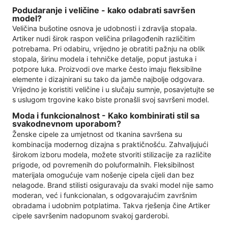
Podudaranje i veličine - kako odabrati savršen
model?
Veličina bušotine osnova je udobnosti i zdravlja stopala.
Artiker nudi širok raspon veličina prilagođenih različitim
potrebama. Pri odabiru, vrijedno je obratiti pažnju na oblik
stopala, širinu modela i tehničke detalje, poput jastuka i
potpore luka. Proizvodi ove marke često imaju fleksibilne
elemente i dizajnirani su tako da jamče najbolje odgovara.
Vrijedno je koristiti veličine i u slučaju sumnje, posavjetujte se
s uslugom trgovine kako biste pronašli svoj savršeni model.
Moda i funkcionalnost - Kako kombinirati stil sa
svakodnevnom uporabom?
Ženske cipele za umjetnost od tkanina savršena su
kombinacija modernog dizajna s praktičnošću. Zahvaljujući
širokom izboru modela, možete stvoriti stilizacije za različite
prigode, od povremenih do poluformalnih. Fleksibilnost
materijala omogućuje vam nošenje cipela cijeli dan bez
nelagode. Brand stilisti osiguravaju da svaki model nije samo
moderan, već i funkcionalan, s odgovarajućim završnim
obradama i udobnim potplatima. Takva rješenja čine Artiker
cipele savršenim nadopunom svakoj garderobi.