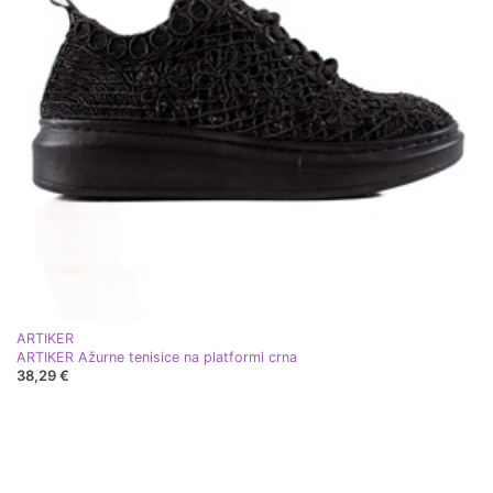
ARTIKER
ARTIKER Ažurne tenisice na platformi crna
38,29 €