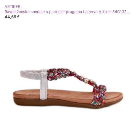
ARTIKER
Ravne ženske sandale s pletenim prugama i pinove Artiker 54C1323 PLN zlatni
44,65 €