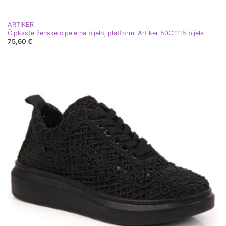
ARTIKER
Čipkaste ženske cipele na bijeloj platformi Artiker 50C1115 bijela
75,60 €