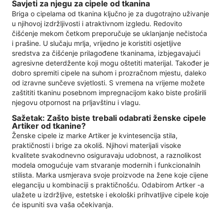
Savjeti za njegu za cipele od tkanina
Briga o cipelama od tkanina ključno je za dugotrajno uživanje
u njihovoj izdržljivosti i atraktivnom izgledu. Redovito
čišćenje mekom četkom preporučuje se uklanjanje nečistoća
i prašine. U slučaju mrlja, vrijedno je koristiti osjetljive
sredstva za čišćenje prilagođene tkaninama, izbjegavajući
agresivne deterdžente koji mogu oštetiti materijal. Također je
dobro spremiti cipele na suhom i prozračnom mjestu, daleko
od izravne sunčeve svjetlosti. S vremena na vrijeme možete
zaštititi tkaninu posebnom impregnacijom kako biste proširili
njegovu otpornost na prljavštinu i vlagu.
Sažetak: Zašto biste trebali odabrati ženske cipele
Artiker od tkanine?
Ženske cipele iz marke Artiker je kvintesencija stila,
praktičnosti i brige za okoliš. Njihovi materijali visoke
kvalitete svakodnevno osiguravaju udobnost, a raznolikost
modela omogućuje vam stvaranje modernih i funkcionalnih
stilista. Marka usmjerava svoje proizvode na žene koje cijene
eleganciju u kombinaciji s praktičnošću. Odabirom Artker -a
ulažete u izdržljive, estetske i ekološki prihvatljive cipele koje
će ispuniti sva vaša očekivanja.