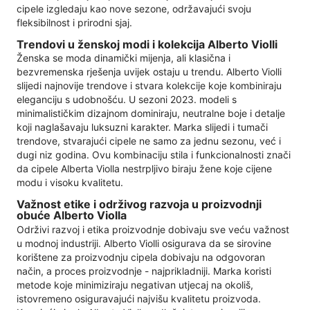
cipele izgledaju kao nove sezone, održavajući svoju
fleksibilnost i prirodni sjaj.
Trendovi u ženskoj modi i kolekcija Alberto Violli
Ženska se moda dinamički mijenja, ali klasična i
bezvremenska rješenja uvijek ostaju u trendu. Alberto Violli
slijedi najnovije trendove i stvara kolekcije koje kombiniraju
eleganciju s udobnošću. U sezoni 2023. modeli s
minimalističkim dizajnom dominiraju, neutralne boje i detalje
koji naglašavaju luksuzni karakter. Marka slijedi i tumači
trendove, stvarajući cipele ne samo za jednu sezonu, već i
dugi niz godina. Ovu kombinaciju stila i funkcionalnosti znači
da cipele Alberta Violla nestrpljivo biraju žene koje cijene
modu i visoku kvalitetu.
Važnost etike i održivog razvoja u proizvodnji
obuće Alberto Violla
Održivi razvoj i etika proizvodnje dobivaju sve veću važnost
u modnoj industriji. Alberto Violli osigurava da se sirovine
korištene za proizvodnju cipela dobivaju na odgovoran
način, a proces proizvodnje - najprikladniji. Marka koristi
metode koje minimiziraju negativan utjecaj na okoliš,
istovremeno osiguravajući najvišu kvalitetu proizvoda.