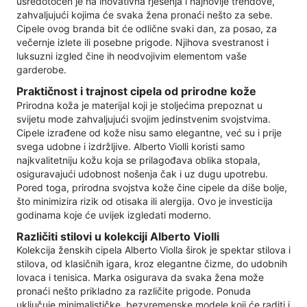
usredotočen je na inovativna rješenja i najnovije trendove,
zahvaljujući kojima će svaka žena pronaći nešto za sebe.
Cipele ovog branda bit će odlične svaki dan, za posao, za
večernje izlete ili posebne prigode. Njihova svestranost i
luksuzni izgled čine ih neodvojivim elementom vaše
garderobe.
Praktičnost i trajnost cipela od prirodne kože
Prirodna koža je materijal koji je stoljećima prepoznat u
svijetu mode zahvaljujući svojim jedinstvenim svojstvima.
Cipele izrađene od kože nisu samo elegantne, već su i prije
svega udobne i izdržljive. Alberto Violli koristi samo
najkvalitetniju kožu koja se prilagođava oblika stopala,
osiguravajući udobnost nošenja čak i uz dugu upotrebu.
Pored toga, prirodna svojstva kože čine cipele da diše bolje,
što minimizira rizik od otisaka ili alergija. Ovo je investicija
godinama koje će uvijek izgledati moderno.
Različiti stilovi u kolekciji Alberto Violli
Kolekcija ženskih cipela Alberto Violla širok je spektar stilova i
stilova, od klasičnih igara, kroz elegantne čizme, do udobnih
lovaca i tenisica. Marka osigurava da svaka žena može
pronaći nešto prikladno za različite prigode. Ponuda
uključuje minimalističke, bezvremenske modele koji će raditi i