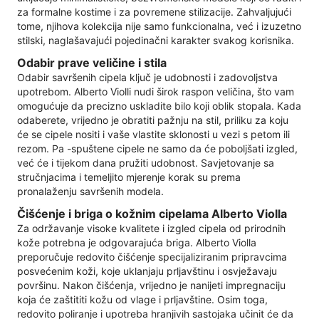
za formalne kostime i za povremene stilizacije. Zahvaljujući
tome, njihova kolekcija nije samo funkcionalna, već i izuzetno
stilski, naglašavajući pojedinačni karakter svakog korisnika.
Odabir prave veličine i stila
Odabir savršenih cipela ključ je udobnosti i zadovoljstva
upotrebom. Alberto Violli nudi širok raspon veličina, što vam
omogućuje da precizno uskladite bilo koji oblik stopala. Kada
odaberete, vrijedno je obratiti pažnju na stil, priliku za koju
će se cipele nositi i vaše vlastite sklonosti u vezi s petom ili
rezom. Pa -spuštene cipele ne samo da će poboljšati izgled,
već će i tijekom dana pružiti udobnost. Savjetovanje sa
stručnjacima i temeljito mjerenje korak su prema
pronalaženju savršenih modela.
Čišćenje i briga o kožnim cipelama Alberto Violla
Za održavanje visoke kvalitete i izgled cipela od prirodnih
kože potrebna je odgovarajuća briga. Alberto Violla
preporučuje redovito čišćenje specijaliziranim pripravcima
posvećenim koži, koje uklanjaju prljavštinu i osvježavaju
površinu. Nakon čišćenja, vrijedno je nanijeti impregnaciju
koja će zaštititi kožu od vlage i prljavštine. Osim toga,
redovito poliranje i upotreba hranjivih sastojaka učinit će da