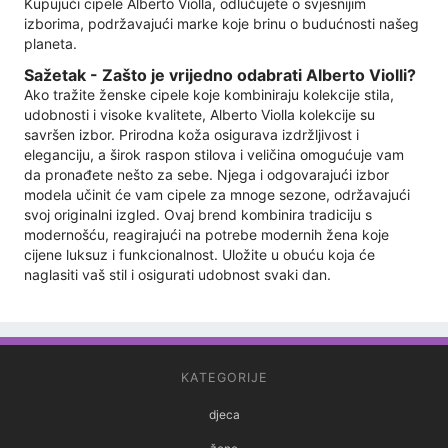
Kupujući cipele Alberto Violla, odlučujete o svjesnijim
izborima, podržavajući marke koje brinu o budućnosti našeg
planeta.
Sažetak - Zašto je vrijedno odabrati Alberto Violli?
Ako tražite ženske cipele koje kombiniraju kolekcije stila,
udobnosti i visoke kvalitete, Alberto Violla kolekcije su
savršen izbor. Prirodna koža osigurava izdržljivost i
eleganciju, a širok raspon stilova i veličina omogućuje vam
da pronađete nešto za sebe. Njega i odgovarajući izbor
modela učinit će vam cipele za mnoge sezone, održavajući
svoj originalni izgled. Ovaj brend kombinira tradiciju s
modernošću, reagirajući na potrebe modernih žena koje
cijene luksuz i funkcionalnost. Uložite u obuću koja će
naglasiti vaš stil i osigurati udobnost svaki dan.
KATEGORIJE
djeca