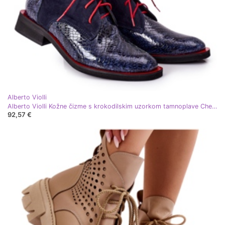
Alberto Violli
Alberto Violli Kožne čizme s krokodilskim uzorkom tamnoplave Cheyenne crvena tamnoplava
92,57 €