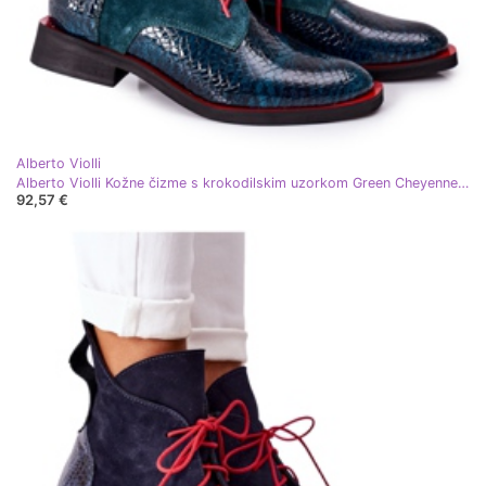
Alberto Violli
Alberto Violli Kožne čizme s krokodilskim uzorkom Green Cheyenne crvena zelena
92,57 €