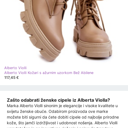
Alberto Violli
Alberto Violli Kožari s ažurnim uzorkom Bež Abilene
117,45 €
Zašto odabrati ženske cipele iz Alberta Violla?
Marka Alberto Violli sinonim je elegancije i visoke kvalitete u
svijetu ženske obuće. Odabirom proizvoda ove marke
možete biti sigurni da ćete dobiti cipele od najbolje prirodne
kože, što jamči izdržljivost i udobnost nošenja. Alberto Violli