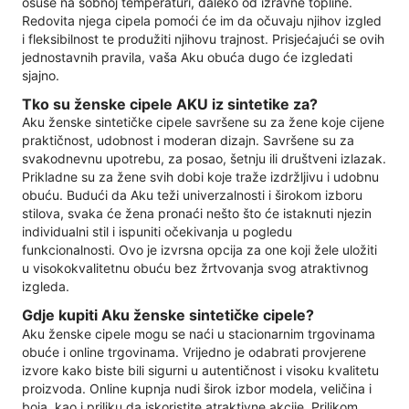
osuše na sobnoj temperaturi, daleko od izravne topline.
Redovita njega cipela pomoći će im da očuvaju njihov izgled
i fleksibilnost te produžiti njihovu trajnost. Prisjećajući se ovih
jednostavnih pravila, vaša Aku obuća dugo će izgledati
sjajno.
Tko su ženske cipele AKU iz sintetike za?
Aku ženske sintetičke cipele savršene su za žene koje cijene
praktičnost, udobnost i moderan dizajn. Savršene su za
svakodnevnu upotrebu, za posao, šetnju ili društveni izlazak.
Prikladne su za žene svih dobi koje traže izdržljivu i udobnu
obuću. Budući da Aku teži univerzalnosti i širokom izboru
stilova, svaka će žena pronaći nešto što će istaknuti njezin
individualni stil i ispuniti očekivanja u pogledu
funkcionalnosti. Ovo je izvrsna opcija za one koji žele uložiti
u visokokvalitetnu obuću bez žrtvovanja svog atraktivnog
izgleda.
Gdje kupiti Aku ženske sintetičke cipele?
Aku ženske cipele mogu se naći u stacionarnim trgovinama
obuće i online trgovinama. Vrijedno je odabrati provjerene
izvore kako biste bili sigurni u autentičnost i visoku kvalitetu
proizvoda. Online kupnja nudi širok izbor modela, veličina i
boja, kao i priliku da iskoristite atraktivne akcije. Prilikom