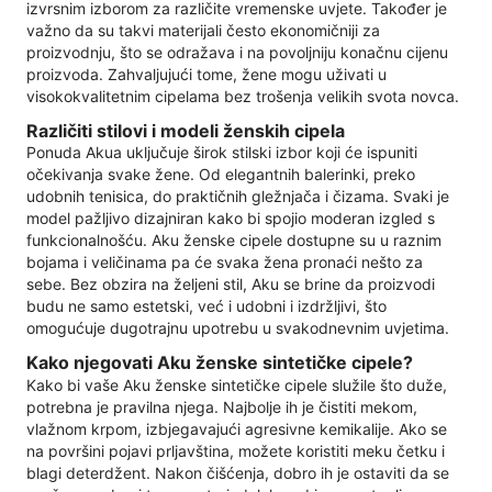
izvrsnim izborom za različite vremenske uvjete. Također je
važno da su takvi materijali često ekonomičniji za
proizvodnju, što se odražava i na povoljniju konačnu cijenu
proizvoda. Zahvaljujući tome, žene mogu uživati ​​u
visokokvalitetnim cipelama bez trošenja velikih svota novca.
Različiti stilovi i modeli ženskih cipela
Ponuda Akua uključuje širok stilski izbor koji će ispuniti
očekivanja svake žene. Od elegantnih balerinki, preko
udobnih tenisica, do praktičnih gležnjača i čizama. Svaki je
model pažljivo dizajniran kako bi spojio moderan izgled s
funkcionalnošću. Aku ženske cipele dostupne su u raznim
bojama i veličinama pa će svaka žena pronaći nešto za
sebe. Bez obzira na željeni stil, Aku se brine da proizvodi
budu ne samo estetski, već i udobni i izdržljivi, što
omogućuje dugotrajnu upotrebu u svakodnevnim uvjetima.
Kako njegovati Aku ženske sintetičke cipele?
Kako bi vaše Aku ženske sintetičke cipele služile što duže,
potrebna je pravilna njega. Najbolje ih je čistiti mekom,
vlažnom krpom, izbjegavajući agresivne kemikalije. Ako se
na površini pojavi prljavština, možete koristiti meku četku i
blagi deterdžent. Nakon čišćenja, dobro ih je ostaviti da se