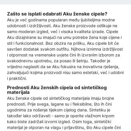
Zašto se isplati odabrati Aku ženske cipele?
Aku je već godinama popularan među ljubiteljima modne
udobnosti i izdržljivosti. Aku ženske proizvode odlikuje ne
samo moderan izgled, već i visoka kvaliteta izrade. Cipele
Aku dizajnirane su imajući na umu potrebe žena koje cijene i
stil i funkcionalnost. Bez obzira na priliku, Aku cipele bit će
savršen dodatak svakom outfitu. Njihova iznimna izdržljivost
i otpornost na vremenske uvjete čini ih izvrsnim izborom za
svakodnevnu upotrebu, za posao ili šetnju. Također je
vrijedno naglasiti da se Aku fokusira na inovativna rješenja,
zahvaljujući kojima proizvodi nisu samo estetski, već i udobni
i praktični.
Prednosti Aku ženskih cipela od sintetičkog
materijala
Aku ženske cipele od sintetičkog materijala imaju brojne
prednosti. Prije svega, lagane su i fleksibilne, što ih čini
ugodnima za nošenje tijekom cijelog dana. Sintetiku je
također lako održavati - samo je operite vlažnom krpom
kako biste zadržali izvorni izgled. Osim toga, sintetički
materijal je otporan na vlagu i prljavštinu, što Aku cipele čini