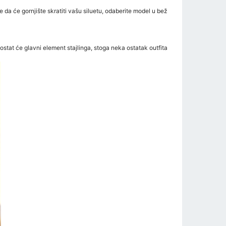
 da će gornjište skratiti vašu siluetu, odaberite model u bež
stat će glavni element stajlinga, stoga neka ostatak outfita