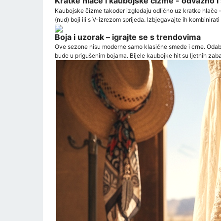
Kratke hlače i kaubojske čizme - odvažno i
Kaubojske čizme također izgledaju odlično uz kratke hlače – t
(nud) boji ili s V-izrezom sprijeda. Izbjegavajte ih kombinira
Boja i uzorak – igrajte se s trendovima
Ove sezone nisu moderne samo klasične smeđe i crne. Odaberit
bude u prigušenim bojama. Bijele kaubojke hit su ljetnih zab