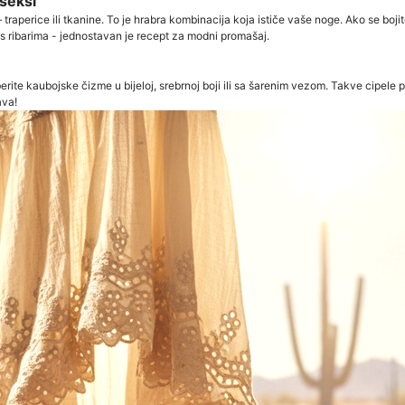
 seksi
raperice ili tkanine. To je hrabra kombinacija koja ističe vaše noge. Ako se bojite
ti s ribarima - jednostavan je recept za modni promašaj.
e kaubojske čizme u bijeloj, srebrnoj boji ili sa šarenim vezom. Takve cipele po
ava!