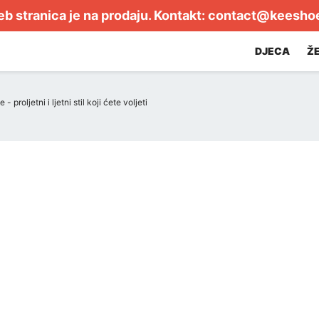
b stranica je na prodaju. Kontakt:
contact@keesho
DJECA
Ž
proljetni i ljetni stil koji ćete voljeti