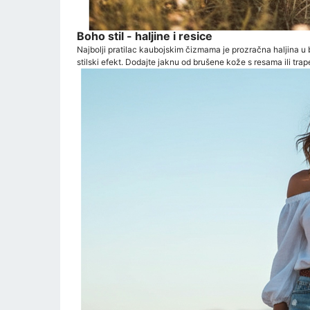
Boho stil - haljine i resice
Najbolji pratilac kaubojskim čizmama je prozračna haljina u 
stilski efekt. Dodajte jaknu od brušene kože s resama ili traper