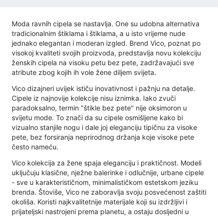
Moda ravnih cipela se nastavlja. One su udobna alternativa
tradicionalnim štiklama i štiklama, a u isto vrijeme nude
jednako elegantan i moderan izgled. Brend Vico, poznat po
visokoj kvaliteti svojih proizvoda, predstavlja novu kolekciju
ženskih cipela na visoku petu bez pete, zadržavajući sve
atribute zbog kojih ih vole žene diljem svijeta.
Vico dizajneri uvijek ističu inovativnost i pažnju na detalje.
Cipele iz najnovije kolekcije nisu iznimka. Iako zvuči
paradoksalno, termin "štikle bez pete" nije oksimoron u
svijetu mode. To znači da su cipele osmišljene kako bi
vizualno stanjile nogu i dale joj eleganciju tipičnu za visoke
pete, bez forsiranja neprirodnog držanja koje visoke pete
često nameću.
Vico kolekcija za žene spaja eleganciju i praktičnost. Modeli
uključuju klasične, nježne balerinke i odlučnije, urbane cipele
- sve u karakterističnom, minimalističkom estetskom jeziku
brenda. Štoviše, Vico ne zaboravlja svoju posvećenost zaštiti
okoliša. Koristi najkvalitetnije materijale koji su izdržljivi i
prijateljski nastrojeni prema planetu, a ostaju dosljedni u