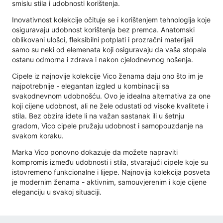
smislu stila i udobnosti korištenja.
Inovativnost kolekcije očituje se i korištenjem tehnologija koje
osiguravaju udobnost korištenja bez premca. Anatomski
oblikovani ulošci, fleksibilni potplati i prozračni materijali
samo su neki od elemenata koji osiguravaju da vaša stopala
ostanu odmorna i zdrava i nakon cjelodnevnog nošenja.
Cipele iz najnovije kolekcije Vico ženama daju ono što im je
najpotrebnije - elegantan izgled u kombinaciji sa
svakodnevnom udobnošću. Ovo je idealna alternativa za one
koji cijene udobnost, ali ne žele odustati od visoke kvalitete i
stila. Bez obzira idete li na važan sastanak ili u šetnju
gradom, Vico cipele pružaju udobnost i samopouzdanje na
svakom koraku.
Marka Vico ponovno dokazuje da možete napraviti
kompromis između udobnosti i stila, stvarajući cipele koje su
istovremeno funkcionalne i lijepe. Najnovija kolekcija posveta
je modernim ženama - aktivnim, samouvjerenim i koje cijene
eleganciju u svakoj situaciji.