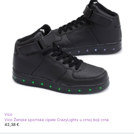
Vico
Vico Ženske sportske cipele CrazyLights u crnoj boji crna
42,38 €