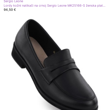
Sergio Leone
Lordy kožni natikači na crnoj Sergio Leone MK25166-S ženska platforma
94,50 €