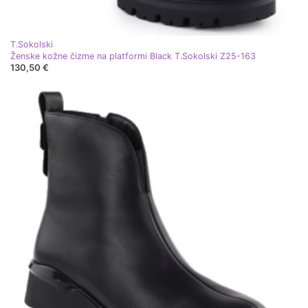
T.Sokolski
Ženske kožne čizme na platformi Black T.Sokolski Z25-163
130,50 €