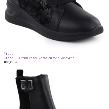
Filippo
Filippo DBT7280 Kožne kožne čizme s klinovima
108,00 €