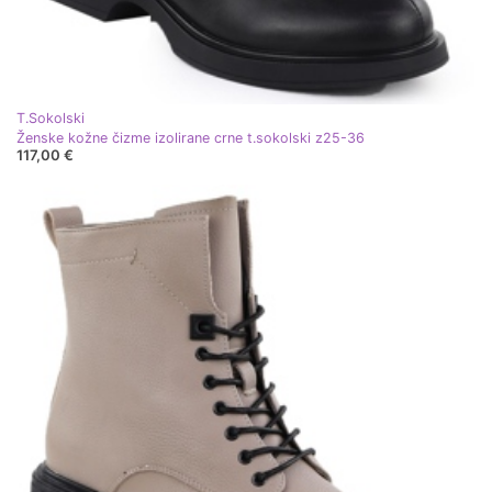
T.Sokolski
Ženske kožne čizme izolirane crne t.sokolski z25-36
117,00 €