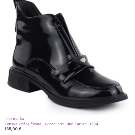
Inna marka
Ženske kožne čizme, lakirani crni Gino Fabiani 9284
135,00 €