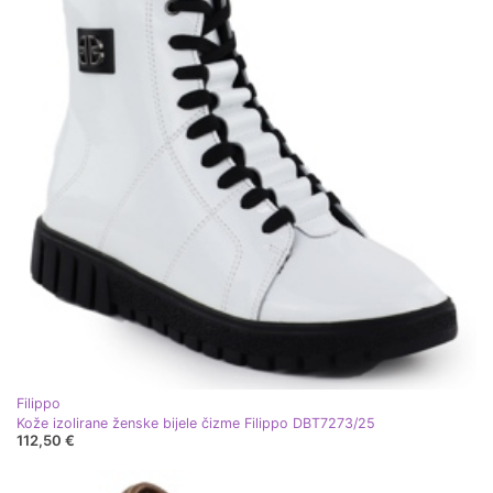
Filippo
Kože izolirane ženske bijele čizme Filippo DBT7273/25
112,50 €