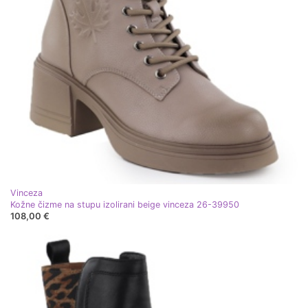
Vinceza
Kožne čizme na stupu izolirani beige vinceza 26-39950
108,00 €