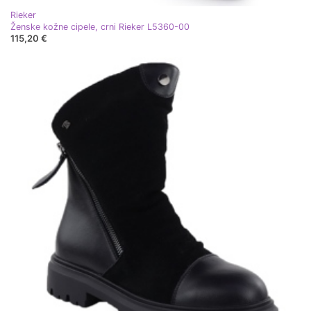
Rieker
Ženske kožne cipele, crni Rieker L5360-00
115,20 €