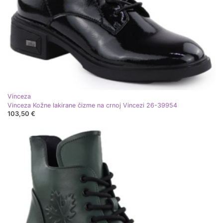
Vinceza
Vinceza Kožne lakirane čizme na crnoj Vincezi 26-39954
103,50 €