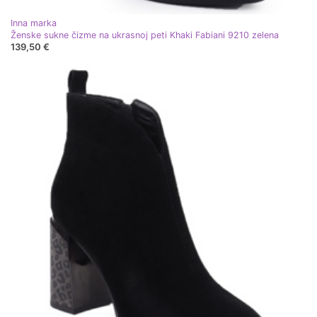
Inna marka
Ženske sukne čizme na ukrasnoj peti Khaki Fabiani 9210 zelena
139,50 €