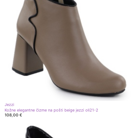
Jezzi
Kožne elegantne čizme na pošti beige jezzi oli21-2
108,00 €