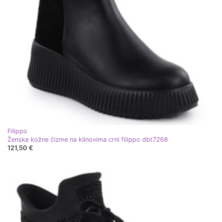
Filippo
Ženske kožne čizme na klinovima crni filippo dbt7268
121,50 €