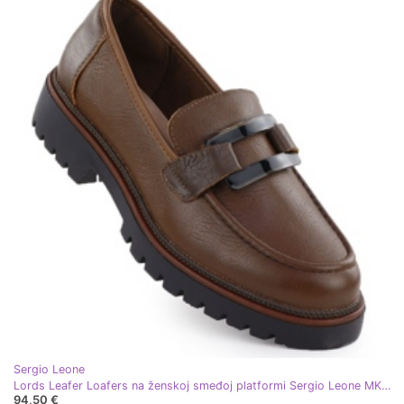
Sergio Leone
Lords Leafer Loafers na ženskoj smeđoj platformi Sergio Leone MK25166-S
94,50 €