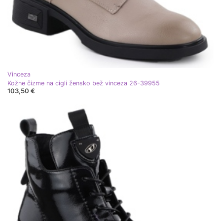
Vinceza
Kožne čizme na cigli žensko bež vinceza 26-39955
103,50 €