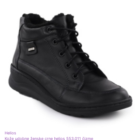
Helios
Kože udobne ženske crne helios 553.011 čizme