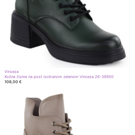
Vinceza
Kožne čizme na post izoliranom zelenom Vinceza 26-39950
108,00 €