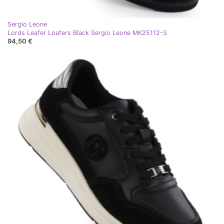
Sergio Leone
Lords Leafer Loafers Black Sergio Leone MK25112-S
94,50 €