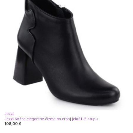
Jezzi
Jezzi Kožne elegantne čizme na crnoj jela21-2 stupu
108,00 €