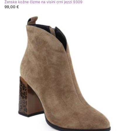
Ženske kožne čizme na visini crni jezzi 9309
99,00 €