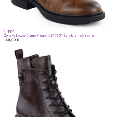
Filippo
Ženske kožne čizme Filippo DBT7361 Ženski smeđi radnici
144,00 €