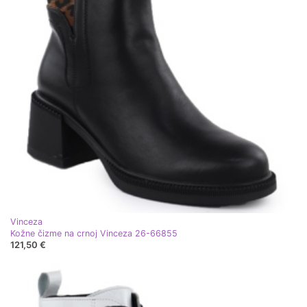
Vinceza
Kožne čizme na crnoj Vinceza 26-66855
121,50 €