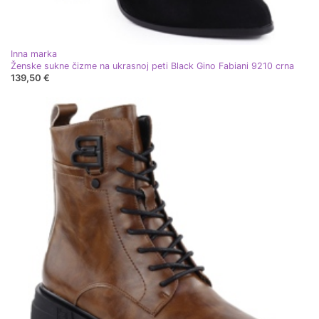
Inna marka
Ženske sukne čizme na ukrasnoj peti Black Gino Fabiani 9210 crna
139,50 €