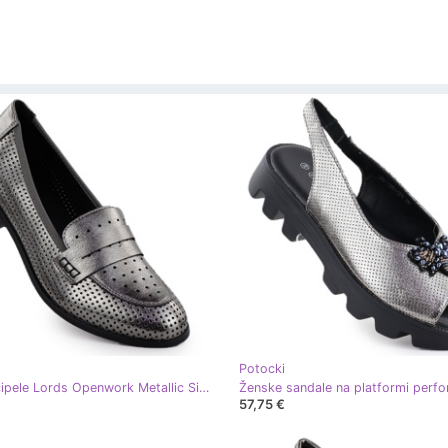
Potocki
Ženske cipele Lords Openwork Metallic Silver Potocki 12581 srebro
57,75 €