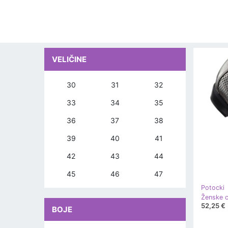
VELIČINE
30
31
32
33
34
35
36
37
38
39
40
41
42
43
44
45
46
47
Potocki
52,25 €
BOJE