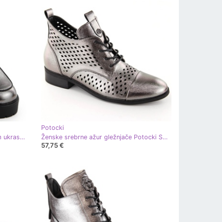
Potocki
Ženske natikače s metalik srebrnim ukrasom Potocki 12420 srebro
Ženske srebrne ažur gležnjače Potocki SZ12091 srebro
57,75 €