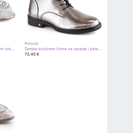
Potocki
Prozirne ženske sandale sa srebrnim cirkonima Potocki WS43301 srebro
Ženske kositrene čizme na vezanje i patentni zatvarač Potocki SZ12179 srebro
72,45 €