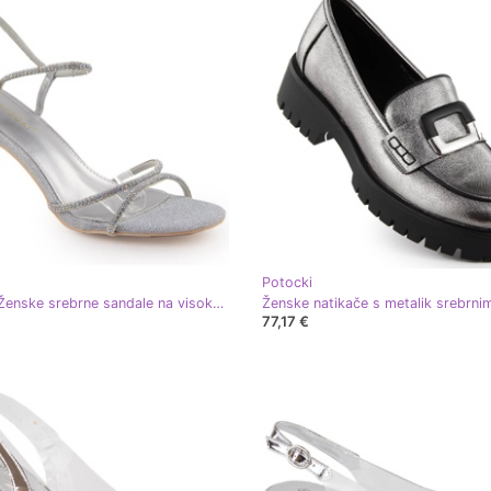
Potocki
Potocki Ženske srebrne sandale na visoku petu s cirkonima LE20326 srebro
77,17 €