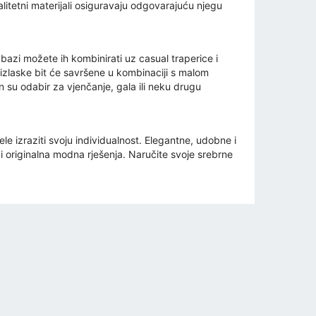
itetni materijali osiguravaju odgovarajuću njegu
azi možete ih kombinirati uz casual traperice i
e izlaske bit će savršene u kombinaciji s malom
en su odabir za vjenčanje, gala ili neku drugu
e izraziti svoju individualnost. Elegantne, udobne i
 i originalna modna rješenja. Naručite svoje srebrne