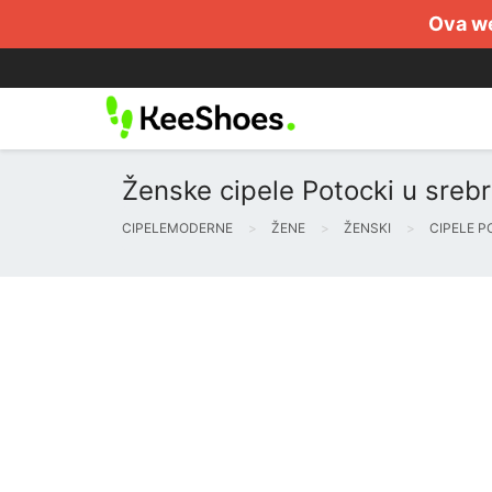
Ova we
Ženske cipele Potocki u srebru
CIPELEMODERNE
ŽENE
ŽENSKI
CIPELE P