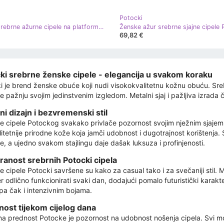
Potocki
Ženske srebrne ažurne cipele na platformu Potocki SZ12037 srebro
69,82 €
ki srebrne ženske cipele - elegancija u svakom koraku
i je brend ženske obuće koji nudi visokokvalitetnu kožnu obuću. Sreb
če pažnju svojim jedinstvenim izgledom. Metalni sjaj i pažljiva izrada
ni dizajn i bezvremenski stil
e cipele Potockog svakako privlače pozornost svojim nježnim sjajem 
litetnije prirodne kože koja jamči udobnost i dugotrajnost korištenja
e, a ujedno svakom stajlingu daje dašak luksuza i profinjenosti.
ranost srebrnih Potocki cipela
e cipele Potocki savršene su kako za casual tako i za svečaniji stil. M
r odlično funkcionirati svaki dan, dodajući pomalo futuristički karakte
pa čak i intenzivnim bojama.
ost tijekom cijelog dana
a prednost Potocke je pozornost na udobnost nošenja cipela. Svi mo