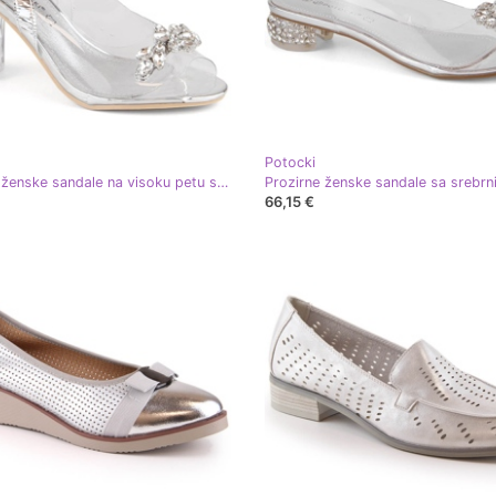
Potocki
Prozirne ženske sandale na visoku petu sa srebrnim cirkonima Potocki WS43305 srebro
66,15 €