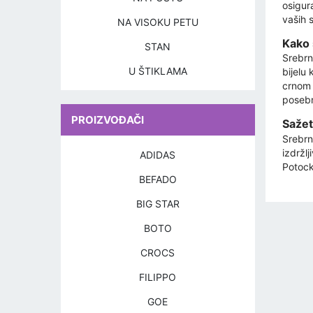
osigur
vaših 
NA VISOKU PETU
Kako 
STAN
Srebrn
U ŠTIKLAMA
bijelu 
crnom h
posebn
PROIZVOĐAČI
Sažet
Srebrn
izdržl
ADIDAS
Potock
BEFADO
BIG STAR
BOTO
CROCS
FILIPPO
GOE