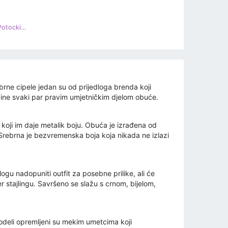
Ženske ažur srebrne sjajne cipele Potocki SZ12075 srebro
rne cipele jedan su od prijedloga brenda koji
 čine svaki par pravim umjetničkim djelom obuće.
koji im daje metalik boju. Obuća je izrađena od
. Srebrna je bezvremenska boja koja nikada ne izlazi
ogu nadopuniti outfit za posebne prilike, ali će
r stajlingu. Savršeno se slažu s crnom, bijelom,
deli opremljeni su mekim umetcima koji