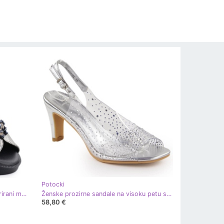
Potocki
Ženske sandale na platformi perforirani metalni srebrni Potocki SZ12610 srebro
Ženske prozirne sandale na visoku petu sa srebrnim cirkonima Potocki WS43317 srebro
58,80 €