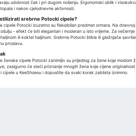
avaju udobnost čak i pri dugom nošenju. Ergonomski oblik i visokokval
stopala i nakon cjelodnevne aktivnosti.
stilizirati srebrne Potocki cipele?
e cipele Potocki izuzetno su fleksibilan predmet ormara. Na dnevnoj b
košulju - efekt će biti elegantan i moderan u isto vrijeme. Za večernj
aljinom ili koktel haljinom. Srebrne Potocki štikle ili gležnjače savrš
u proslavu.
ak
e ženske cipele Potocki zanimljiv su prijedlog za žene koje modom žel
jive, zasigurno će steći priznanje mnogih žena koje cijene originalnost
i cipele u KeeShoesu i dopustite da svaki korak zablista iznimno.