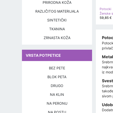
PRIRODNA KOŽA
Potocki
RAZLIČITOG MATERIJALA
59,85 €
SINTETIČKI
TKANINA
Potoc
ZRNASTA KOŽA
Potock
privla
VRSTA POTPETICE
Metal
Srebrn
najkva
BEZ PETE
iz mod
BLOK PETA
Svest
DRUGO
Srebrn
takođe
NA KLIN
sivom 
NA PERONU
Udobn
Dodatn
NA POSTU