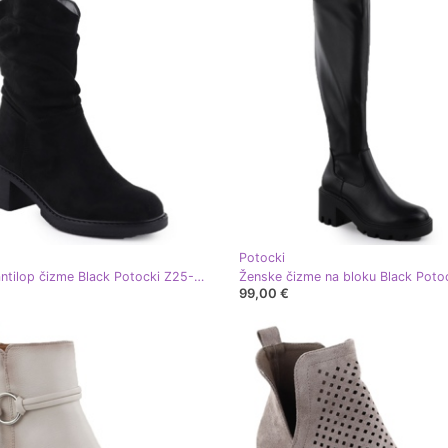
Potocki
Ženske antilop čizme Black Potocki Z25-CN51303 crna
99,00 €