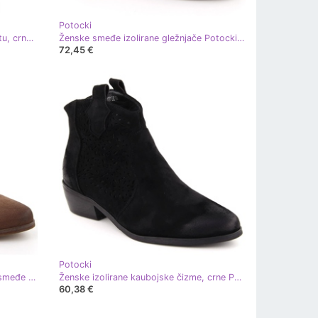
Potocki
Ženske antilop čizme na visoku petu, crne, Potocki 60314 crna
Ženske smeđe izolirane gležnjače Potocki 12472 smeđa
72,45 €
Potocki
Ženske izolirane kaubojske čizme smeđe Potocki SZ12189 smeđa
Ženske izolirane kaubojske čizme, crne Potocki SZ12189 crna
60,38 €