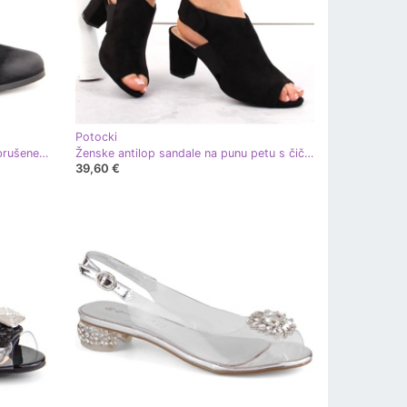
Potocki
Crne gležnjače na visoku petu od brušene kože Potocki 12422 crna
Ženske antilop sandale na punu petu s čičkom, crne Potocki CA42312 crna
39,60 €