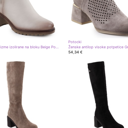
Potocki
Ženske čizme izolirane na bloku Beige Potocki SZ12527 bež
54,34 €