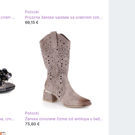
Potocki
Prozirne lakirane ženske sandale s crnim cirkonima Potocki WS43303 crna
Prozirne ženske sandale sa srebrnim cirkonima Potocki WS43301 srebro
66,15 €
Potocki
Prozirne ženske sandale s perlicama, crne Potocki WS43300 crna
Ženske otvorene čizme od antilopa u bež boji Potocki SZ12397
75,60 €