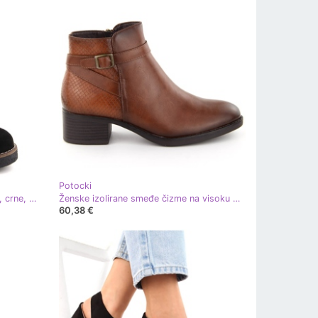
Potocki
Ženske gležnjače od brušene kože, crne, Potocki 51302 crna
Ženske izolirane smeđe čizme na visoku petu Potocki 12280 smeđa
60,38 €