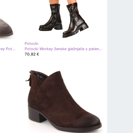
Potocki
Ženske antilop visoke potpetice Grey Potocki SZ12356 siva
Potocki Workey ženske gležnjače s patentnim zatvaračem crne crna
70,82 €