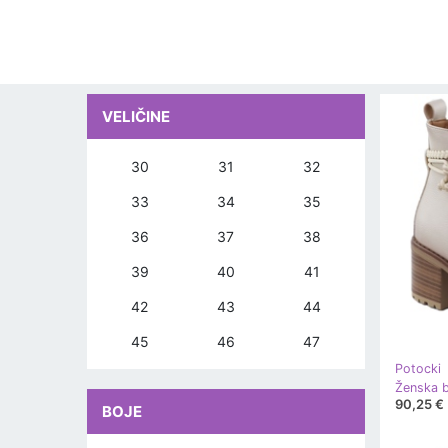
VELIČINE
30
31
32
33
34
35
36
37
38
39
40
41
42
43
44
45
46
47
Potocki
Ženska 
90,25 €
BOJE