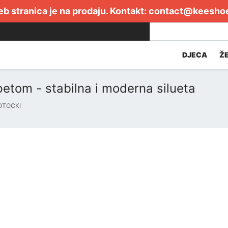
b stranica je na prodaju. Kontakt:
contact@keesho
DJECA
Ž
petom - stabilna i moderna silueta
OTOCKI