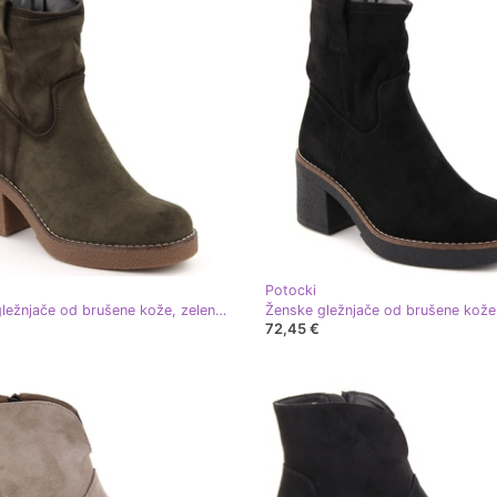
Potocki
Ženske gležnjače od brušene kože, zelene, Potocki 51302 zelena
72,45 €