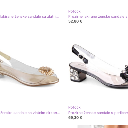
Potocki
Prozirne lakirane ženske sandale sa zlatnim cirkonima Potocki WS43303
52,80 €
Potocki
Prozirne ženske sandale sa zlatnim cirkonima Potocki WS43301
69,30 €