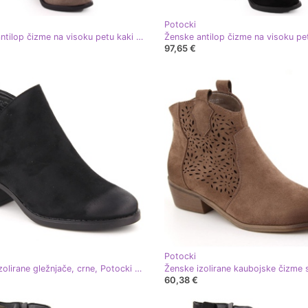
Potocki
Ženske antilop čizme na visoku petu kaki Potocki 60314 zelena
97,65 €
Potocki
Ženske izolirane gležnjače, crne, Potocki 12472 crna
60,38 €