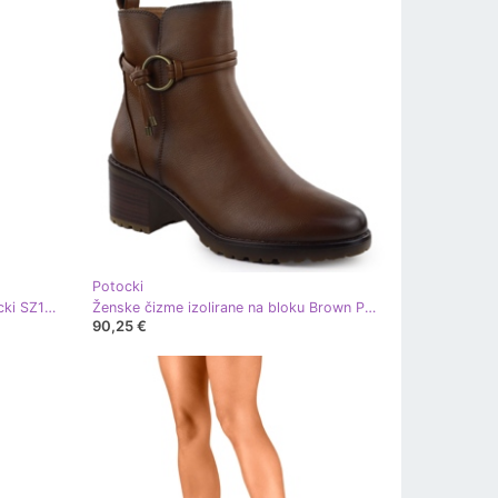
Potocki
Ženske čizme na bloku Black Potocki SZ12533
Ženske čizme izolirane na bloku Brown Potocki SZ12527 smeđa
90,25 €