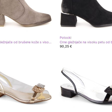
Potocki
Ženske gležnjače od brušene kože s visokom petom, bež Potocki 12422
90,25 €