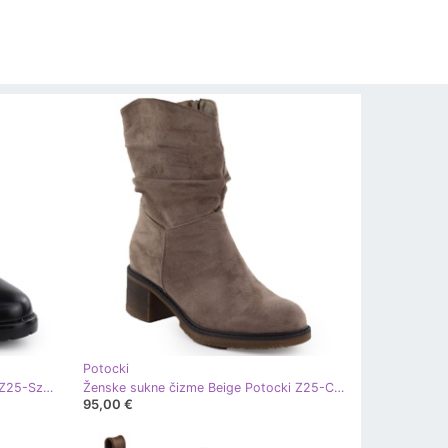
Potocki
Crne Potocki žene izolirane čizme Z25-Sz12690- crna
Ženske sukne čizme Beige Potocki Z25-CN51303 bež
95,00 €