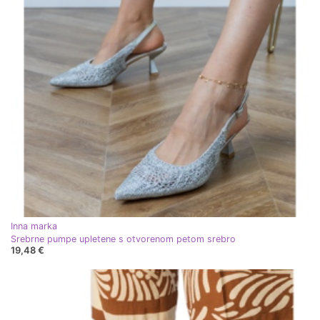
Inna marka
Srebrne pumpe upletene s otvorenom petom srebro
19,48 €