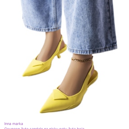
Inna marka
Gougeon žute sandale na nisku petu žuta boja