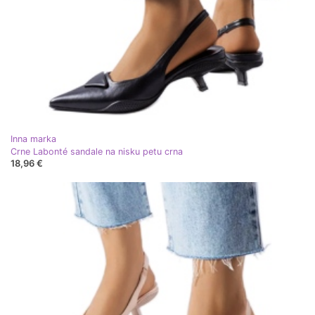
Inna marka
Crne Labonté sandale na nisku petu crna
18,96 €