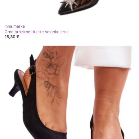
Inna marka
Crne prozirne Huette salonke crna
18,80 €