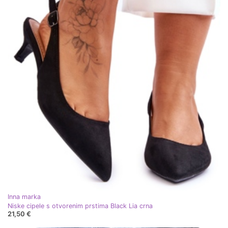
Inna marka
Niske cipele s otvorenim prstima Black Lia crna
21,50 €