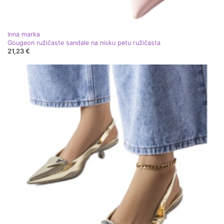
Inna marka
Gougeon ružičaste sandale na nisku petu ružičasta
21,23 €