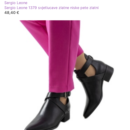
Sergio Leone
Sergio Leone 1379 svjetlucave zlatne niske pete zlatni
48,40 €