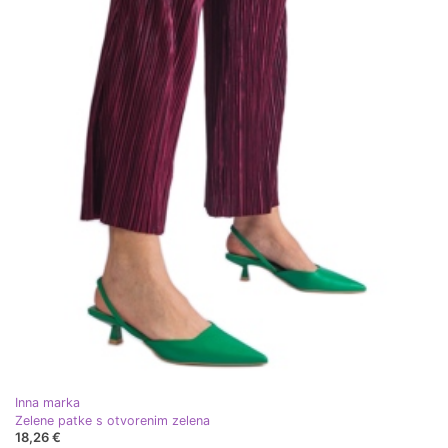
Inna marka
Zelene patke s otvorenim zelena
18,26 €