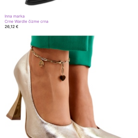
Inna marka
Crne Wardle čizme crna
26,12 €