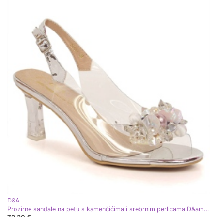
D&A
Prozirne sandale na petu s kamenčićima i srebrnim perlicama D&amp;A MR-X951 srebro
72,20 €